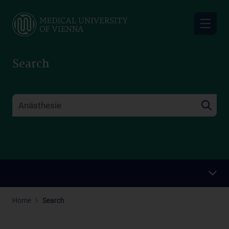
Skip
to
main
content
Search
Home
Search