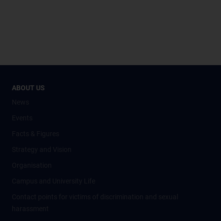
ABOUT US
News
Events
Facts & Figures
Strategy and Vision
Organisation
Campus and University Life
Contact points for victims of discrimination and sexual
harassment