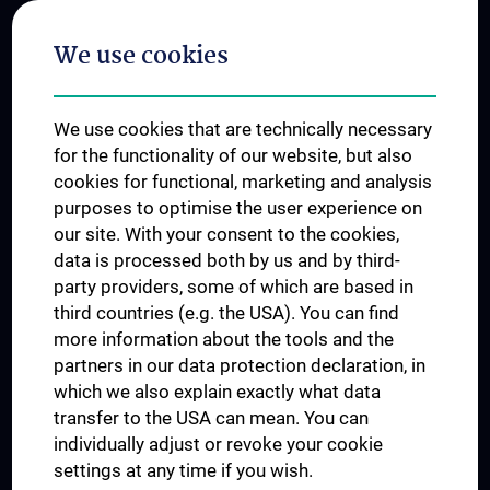
Postgraduate Trainings
We use cookies
Dual Career
Trusted Reseach - Research Security - Foreign Interference
We use cookies that are technically necessary
UNESCO Chair on Bioethics
for the functionality of our website, but also
MUVI
cookies for functional, marketing and analysis
purposes to optimise the user experience on
our site. With your consent to the cookies,
Connect with us
data is processed both by us and by third-
party providers, some of which are based in
third countries (e.g. the USA). You can find
more information about the tools and the
partners in our data protection declaration, in
which we also explain exactly what data
PRESSE
transfer to the USA can mean. You can
JOBS
individually adjust or revoke your cookie
MEDUNI SHOP
settings at any time if you wish.