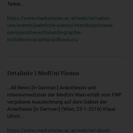
Teilne...
https://www.meduniwien.ac.at/web/en/ueber-
uns/events/jaehrliche-events/interdisziplinaere-
perioperative-echokardiographie-
notfallsonographie/aufbaukurs/
Detailsite | MedUni Vienna
...All News [in German:] Anästhesist und
Intensivmediziner der MedUni Wien erhält vom FWF
vergebene Auszeichnung auf dem Gebiet der
Anästhesie [in German:] (Wien, 25-1-2016) Klaus
Ulrich ...
https://www.meduniwien.ac.at/web/en/about-