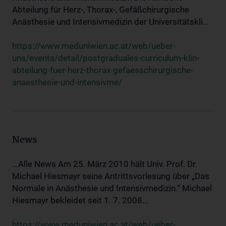
Abteilung für Herz-, Thorax-, Gefäßchirurgische
Anästhesie und Intensivmedizin der Universitätskli...
https://www.meduniwien.ac.at/web/ueber-
uns/events/detail/postgraduales-curriculum-klin-
abteilung-fuer-herz-thorax-gefaesschirurgische-
anaesthesie-und-intensivme/
News
...Alle News Am 25. März 2010 hält Univ. Prof. Dr.
Michael Hiesmayr seine Antrittsvorlesung über „Das
Normale in Anästhesie und Intensivmedizin.“ Michael
Hiesmayr bekleidet seit 1. 7. 2008...
https://www.meduniwien.ac.at/web/ueber-