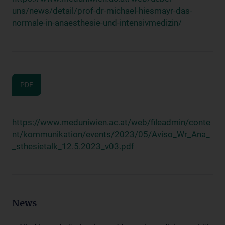
uns/news/detail/prof-dr-michael-hiesmayr-das-
normale-in-anaesthesie-und-intensivmedizin/
PDF
https://www.meduniwien.ac.at/web/fileadmin/conte
nt/kommunikation/events/2023/05/Aviso_Wr_Ana_
_sthesietalk_12.5.2023_v03.pdf
News