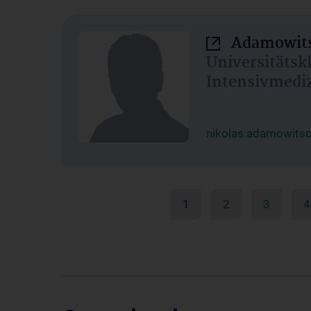
Adamowits
Universitätsk
Intensivmedi
nikolas.adamowits
1
2
3
4