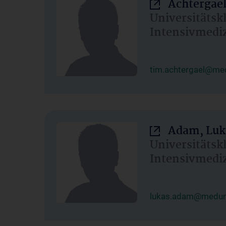
Achtergael
Universitätsk
Intensivmedi
tim.achtergael@med
Adam, Luk
Universitätsk
Intensivmedi
lukas.adam@meduni