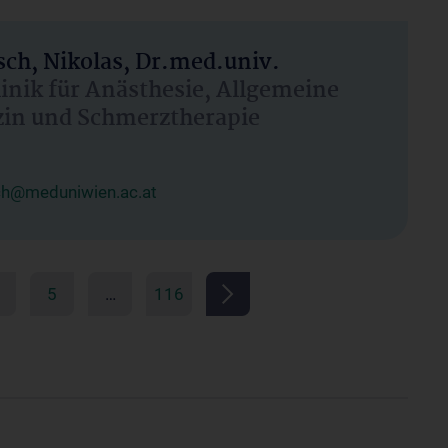
ch, Nikolas, Dr.med.univ.
linik für Anästhesie, Allgemeine
zin und Schmerztherapie
ch@meduniwien.ac.at
5
…
116