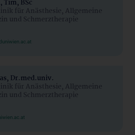
, Tim, BSc
linik für Anästhesie, Allgemeine
zin und Schmerztherapie
uniwien.ac.at
as, Dr.med.univ.
linik für Anästhesie, Allgemeine
zin und Schmerztherapie
wien.ac.at