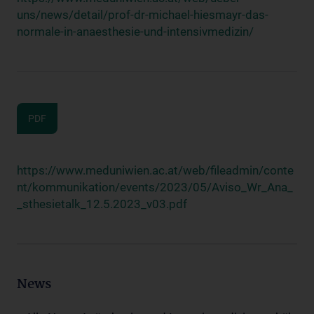
uns/news/detail/prof-dr-michael-hiesmayr-das-
normale-in-anaesthesie-und-intensivmedizin/
PDF
https://www.meduniwien.ac.at/web/fileadmin/conte
nt/kommunikation/events/2023/05/Aviso_Wr_Ana_
_sthesietalk_12.5.2023_v03.pdf
News