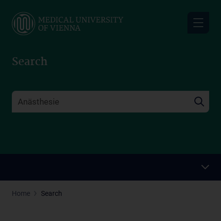
Skip
to
main
content
Search
Home
Search