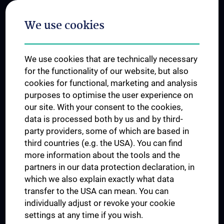
Postgraduate Trainings
We use cookies
Dual Career
Trusted Reseach - Research Security - Foreign Interference
We use cookies that are technically necessary
UNESCO Chair on Bioethics
for the functionality of our website, but also
MUVI
cookies for functional, marketing and analysis
purposes to optimise the user experience on
our site. With your consent to the cookies,
Connect with us
data is processed both by us and by third-
party providers, some of which are based in
third countries (e.g. the USA). You can find
more information about the tools and the
partners in our data protection declaration, in
which we also explain exactly what data
PRESSE
transfer to the USA can mean. You can
JOBS
individually adjust or revoke your cookie
MEDUNI SHOP
settings at any time if you wish.