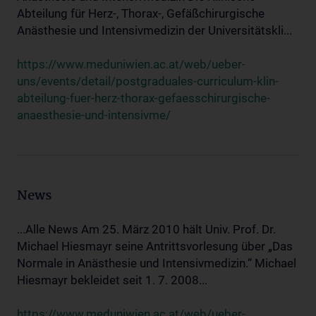
Abteilung für Herz-, Thorax-, Gefäßchirurgische
Anästhesie und Intensivmedizin der Universitätskli...
https://www.meduniwien.ac.at/web/ueber-
uns/events/detail/postgraduales-curriculum-klin-
abteilung-fuer-herz-thorax-gefaesschirurgische-
anaesthesie-und-intensivme/
News
...Alle News Am 25. März 2010 hält Univ. Prof. Dr.
Michael Hiesmayr seine Antrittsvorlesung über „Das
Normale in Anästhesie und Intensivmedizin.“ Michael
Hiesmayr bekleidet seit 1. 7. 2008...
https://www.meduniwien.ac.at/web/ueber-