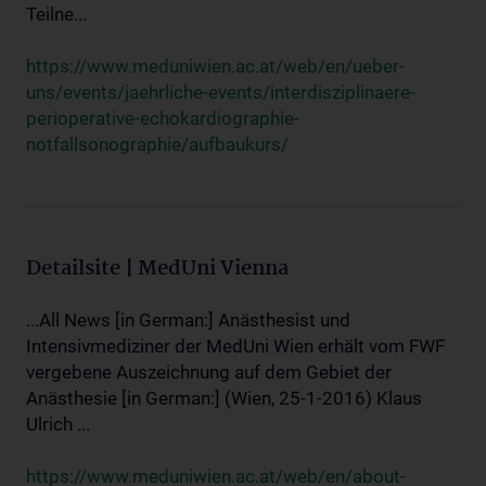
Teilne...
https://www.meduniwien.ac.at/web/en/ueber-
uns/events/jaehrliche-events/interdisziplinaere-
perioperative-echokardiographie-
notfallsonographie/aufbaukurs/
Detailsite | MedUni Vienna
...All News [in German:] Anästhesist und
Intensivmediziner der MedUni Wien erhält vom FWF
vergebene Auszeichnung auf dem Gebiet der
Anästhesie [in German:] (Wien, 25-1-2016) Klaus
Ulrich ...
https://www.meduniwien.ac.at/web/en/about-