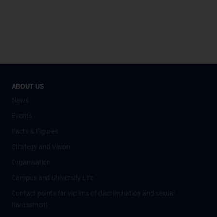
ABOUT US
News
Events
Facts & Figures
Strategy and Vision
Organisation
Campus and University Life
Contact points for victims of discrimination and sexual
harassment