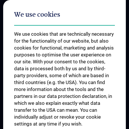
Postgraduate Trainings
We use cookies
Dual Career
Trusted Reseach - Research Security - Foreign Interference
We use cookies that are technically necessary
UNESCO Chair on Bioethics
for the functionality of our website, but also
MUVI
cookies for functional, marketing and analysis
purposes to optimise the user experience on
our site. With your consent to the cookies,
Connect with us
data is processed both by us and by third-
party providers, some of which are based in
third countries (e.g. the USA). You can find
more information about the tools and the
partners in our data protection declaration, in
which we also explain exactly what data
PRESSE
transfer to the USA can mean. You can
JOBS
individually adjust or revoke your cookie
MEDUNI SHOP
settings at any time if you wish.