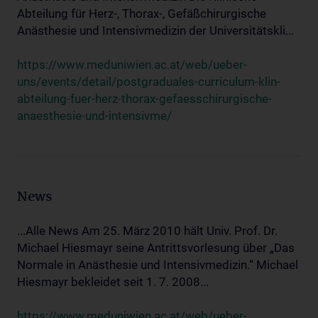
Abteilung für Herz-, Thorax-, Gefäßchirurgische
Anästhesie und Intensivmedizin der Universitätskli...
https://www.meduniwien.ac.at/web/ueber-
uns/events/detail/postgraduales-curriculum-klin-
abteilung-fuer-herz-thorax-gefaesschirurgische-
anaesthesie-und-intensivme/
News
...Alle News Am 25. März 2010 hält Univ. Prof. Dr.
Michael Hiesmayr seine Antrittsvorlesung über „Das
Normale in Anästhesie und Intensivmedizin.“ Michael
Hiesmayr bekleidet seit 1. 7. 2008...
https://www.meduniwien.ac.at/web/ueber-