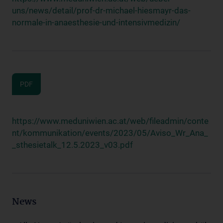
uns/news/detail/prof-dr-michael-hiesmayr-das-
normale-in-anaesthesie-und-intensivmedizin/
PDF
https://www.meduniwien.ac.at/web/fileadmin/conte
nt/kommunikation/events/2023/05/Aviso_Wr_Ana_
_sthesietalk_12.5.2023_v03.pdf
News