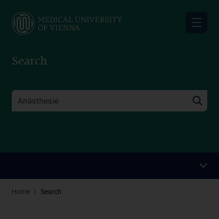
Skip
to
main
content
Search
Home
Search