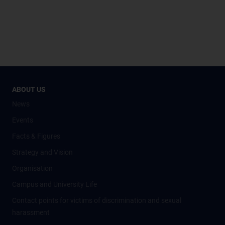
ABOUT US
News
Events
Facts & Figures
Strategy and Vision
Organisation
Campus and University Life
Contact points for victims of discrimination and sexual
harassment