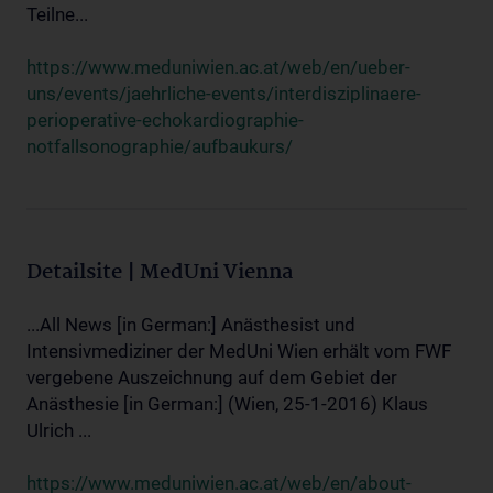
Teilne...
https://www.meduniwien.ac.at/web/en/ueber-
uns/events/jaehrliche-events/interdisziplinaere-
perioperative-echokardiographie-
notfallsonographie/aufbaukurs/
Detailsite | MedUni Vienna
...All News [in German:] Anästhesist und
Intensivmediziner der MedUni Wien erhält vom FWF
vergebene Auszeichnung auf dem Gebiet der
Anästhesie [in German:] (Wien, 25-1-2016) Klaus
Ulrich ...
https://www.meduniwien.ac.at/web/en/about-