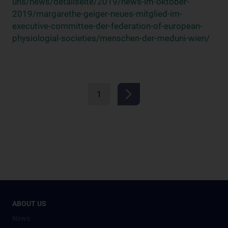
uns/news/detailseite/2019/news-im-oktober-
2019/margarethe-geiger-neues-mitglied-im-
executive-committee-der-federation-of-european-
physiologial-societies/menschen-der-meduni-wien/
1
ABOUT US
News