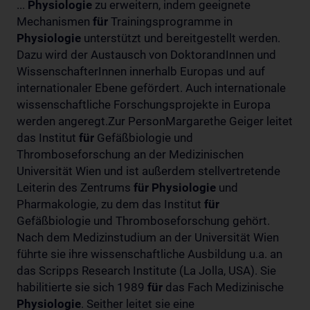
...
Physiologie
zu erweitern, indem geeignete
Mechanismen
für
Trainingsprogramme in
Physiologie
unterstützt und bereitgestellt werden.
Dazu wird der Austausch von DoktorandInnen und
WissenschafterInnen innerhalb Europas und auf
internationaler Ebene gefördert. Auch internationale
wissenschaftliche Forschungsprojekte in Europa
werden angeregt.Zur PersonMargarethe Geiger leitet
das Institut
für
Gefäßbiologie und
Thromboseforschung an der Medizinischen
Universität Wien und ist außerdem stellvertretende
Leiterin des Zentrums
für
Physiologie
und
Pharmakologie, zu dem das Institut
für
Gefäßbiologie und Thromboseforschung gehört.
Nach dem Medizinstudium an der Universität Wien
führte sie ihre wissenschaftliche Ausbildung u.a. an
das Scripps Research Institute (La Jolla, USA). Sie
habilitierte sie sich 1989
für
das Fach Medizinische
Physiologie
. Seither leitet sie eine