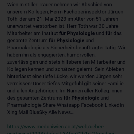
Wien In stiller Trauer nehmen wir Abschied von
unserem Kollegen, Herrn Fachoberinspektor Jürgen
Toth, der am 21. Mai 2023 im Alter von 51 Jahren
unerwartet verstorben ist. Herr Toth war 30 Jahre
Mitarbeiter am Institut
für
Physiologie
und
für
das
gesamte Zentrum
für
Physiologie
und
Pharmakologie als Sicherheitsbeauftragter tätig. Wir
haben ihn als engagierten, humorvollen,
zuverlässigen und stets hilfsbereiten Mitarbeiter und
Kollegen kennen und schätzen gelernt. Sein Ableben
hinterlässt eine tiefe Lücke, wir werden Jürgen sehr
vermissen! Unser tiefes Mitgefühl gilt seiner Familie
und allen Angehörigen. Im Namen aller Kolleg:innen
des gesamten Zentrums
für
Physiologie
und
Pharmakologie Share Whatsapp Facebook LinkedIn
Xing Mail BlueSky Alle News...
https://www.meduniwien.ac.at/web/ueber-
uns/news/2023/default-34fee72b1e-2/meduni-