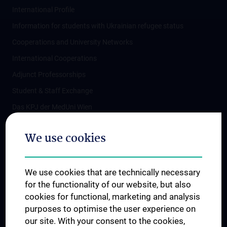
International Profile
Information for students with Ukrainian refugee status
Cooperations and University Networks
International Cooperations
Adjunct Professorships
Student & Staff Exchange
Das KPJ der MedUni Wien
Postgraduate Trainings
We use cookies
Dual Career
Trusted Reseach - Research Security - Foreign Interference
We use cookies that are technically necessary
UNESCO Chair on Bioethics
for the functionality of our website, but also
MUVI
cookies for functional, marketing and analysis
purposes to optimise the user experience on
our site. With your consent to the cookies,