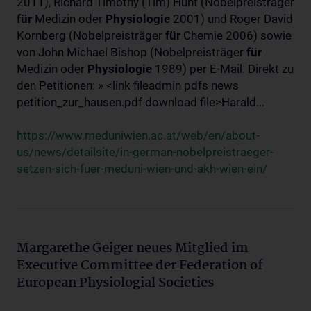
2011), Richard Timothy (Tim) Hunt (Nobelpreisträger
für
Medizin oder
Physiologie
2001) und Roger David
Kornberg (Nobelpreisträger
für
Chemie 2006) sowie
von John Michael Bishop (Nobelpreisträger
für
Medizin oder
Physiologie
1989) per E-Mail. Direkt zu
den Petitionen: » <link fileadmin pdfs news
petition_zur_hausen.pdf download file>Harald...
https://www.meduniwien.ac.at/web/en/about-
us/news/detailsite/in-german-nobelpreistraeger-
setzen-sich-fuer-meduni-wien-und-akh-wien-ein/
Margarethe Geiger neues Mitglied im
Executive Committee der Federation of
European Physiologial Societies