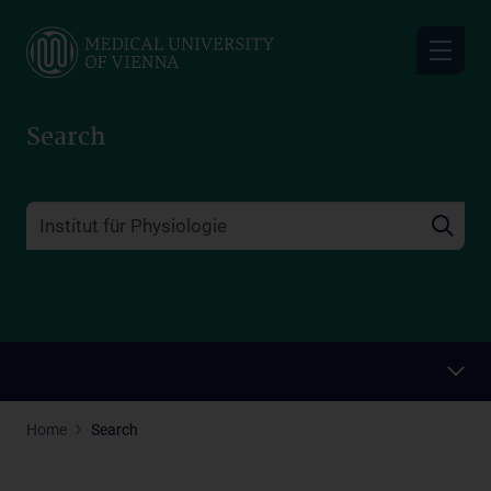
Skip
to
main
content
Search
Home
Search