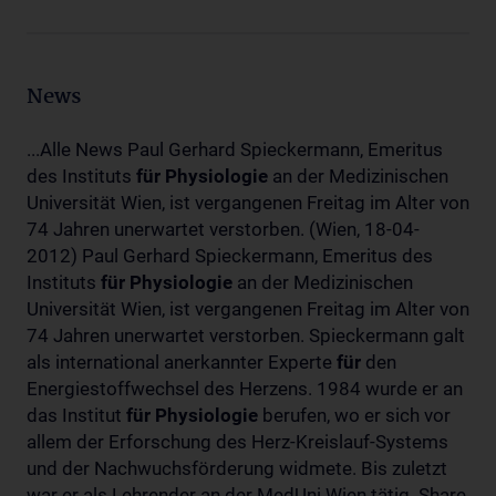
News
...Alle News Paul Gerhard Spieckermann, Emeritus
des Instituts
für
Physiologie
an der Medizinischen
Universität Wien, ist vergangenen Freitag im Alter von
74 Jahren unerwartet verstorben. (Wien, 18-04-
2012) Paul Gerhard Spieckermann, Emeritus des
Instituts
für
Physiologie
an der Medizinischen
Universität Wien, ist vergangenen Freitag im Alter von
74 Jahren unerwartet verstorben. Spieckermann galt
als international anerkannter Experte
für
den
Energiestoffwechsel des Herzens. 1984 wurde er an
das Institut
für
Physiologie
berufen, wo er sich vor
allem der Erforschung des Herz-Kreislauf-Systems
und der Nachwuchsförderung widmete. Bis zuletzt
war er als Lehrender an der MedUni Wien tätig. Share