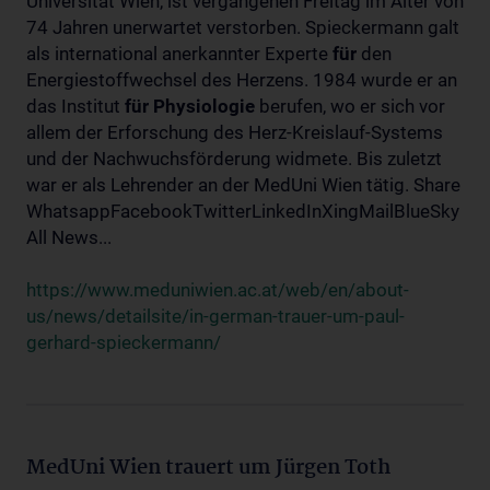
Universität Wien, ist vergangenen Freitag im Alter von
74 Jahren unerwartet verstorben. Spieckermann galt
als international anerkannter Experte
für
den
Energiestoffwechsel des Herzens. 1984 wurde er an
das Institut
für
Physiologie
berufen, wo er sich vor
allem der Erforschung des Herz-Kreislauf-Systems
und der Nachwuchsförderung widmete. Bis zuletzt
war er als Lehrender an der MedUni Wien tätig. Share
WhatsappFacebookTwitterLinkedInXingMailBlueSky
All News...
https://www.meduniwien.ac.at/web/en/about-
us/news/detailsite/in-german-trauer-um-paul-
gerhard-spieckermann/
MedUni Wien trauert um Jürgen Toth