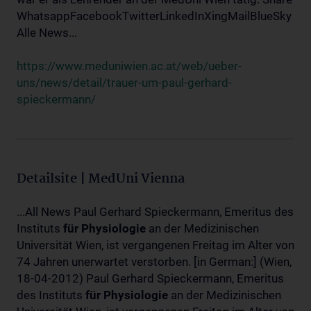
WhatsappFacebookTwitterLinkedInXingMailBlueSky
Alle News...
https://www.meduniwien.ac.at/web/ueber-
uns/news/detail/trauer-um-paul-gerhard-
spieckermann/
Detailsite | MedUni Vienna
...All News Paul Gerhard Spieckermann, Emeritus des
Instituts
für
Physiologie
an der Medizinischen
Universität Wien, ist vergangenen Freitag im Alter von
74 Jahren unerwartet verstorben. [in German:] (Wien,
18-04-2012) Paul Gerhard Spieckermann, Emeritus
des Instituts
für
Physiologie
an der Medizinischen