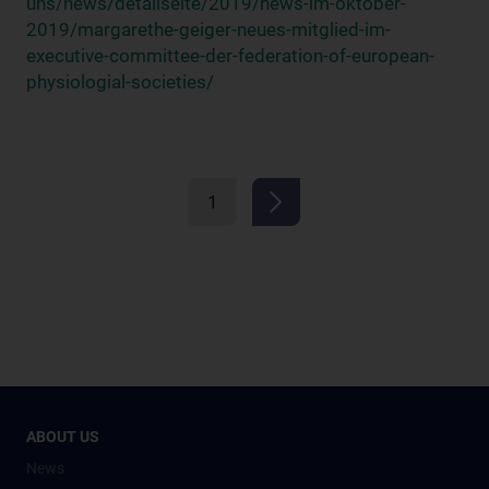
uns/news/detailseite/2019/news-im-oktober-
2019/margarethe-geiger-neues-mitglied-im-
executive-committee-der-federation-of-european-
physiologial-societies/
1
ABOUT US
News