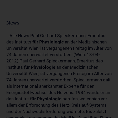
News
...Alle News Paul Gerhard Spieckermann, Emeritus
des Instituts
für
Physiologie
an der Medizinischen
Universität Wien, ist vergangenen Freitag im Alter von
74 Jahren unerwartet verstorben. (Wien, 18-04-
2012) Paul Gerhard Spieckermann, Emeritus des
Instituts
für
Physiologie
an der Medizinischen
Universität Wien, ist vergangenen Freitag im Alter von
74 Jahren unerwartet verstorben. Spieckermann galt
als international anerkannter Experte
für
den
Energiestoffwechsel des Herzens. 1984 wurde er an
das Institut
für
Physiologie
berufen, wo er sich vor
allem der Erforschung des Herz-Kreislauf-Systems
und der Nachwuchsförderung widmete. Bis zuletzt
war er als Lehrender an der MedUni Wien tätig. Share