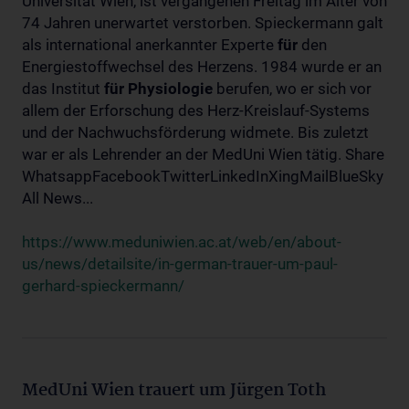
Universität Wien, ist vergangenen Freitag im Alter von
74 Jahren unerwartet verstorben. Spieckermann galt
als international anerkannter Experte
für
den
Energiestoffwechsel des Herzens. 1984 wurde er an
das Institut
für
Physiologie
berufen, wo er sich vor
allem der Erforschung des Herz-Kreislauf-Systems
und der Nachwuchsförderung widmete. Bis zuletzt
war er als Lehrender an der MedUni Wien tätig. Share
WhatsappFacebookTwitterLinkedInXingMailBlueSky
All News...
https://www.meduniwien.ac.at/web/en/about-
us/news/detailsite/in-german-trauer-um-paul-
gerhard-spieckermann/
MedUni Wien trauert um Jürgen Toth