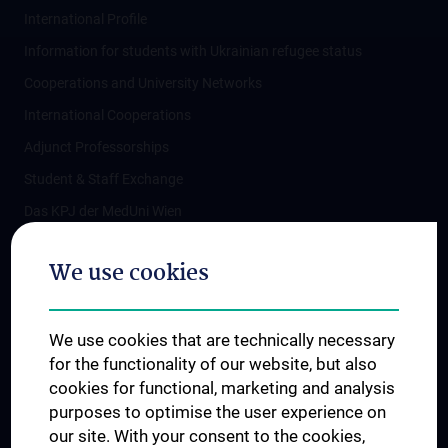
International Profile
Information for students with Ukrainian refugee status
Cooperations and University Networks
International Cooperations
Adjunct Professorships
Student & Staff Exchange
Das KPJ der MedUni Wien
Postgraduate Trainings
We use cookies
Dual Career
Trusted Reseach - Research Security - Foreign Interference
We use cookies that are technically necessary
UNESCO Chair on Bioethics
for the functionality of our website, but also
MUVI
cookies for functional, marketing and analysis
purposes to optimise the user experience on
our site. With your consent to the cookies,