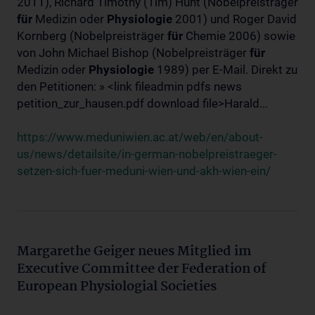
2011), Richard Timothy (Tim) Hunt (Nobelpreisträger
für
Medizin oder
Physiologie
2001) und Roger David
Kornberg (Nobelpreisträger
für
Chemie 2006) sowie
von John Michael Bishop (Nobelpreisträger
für
Medizin oder
Physiologie
1989) per E-Mail. Direkt zu
den Petitionen: » <link fileadmin pdfs news
petition_zur_hausen.pdf download file>Harald...
https://www.meduniwien.ac.at/web/en/about-
us/news/detailsite/in-german-nobelpreistraeger-
setzen-sich-fuer-meduni-wien-und-akh-wien-ein/
Margarethe Geiger neues Mitglied im
Executive Committee der Federation of
European Physiologial Societies