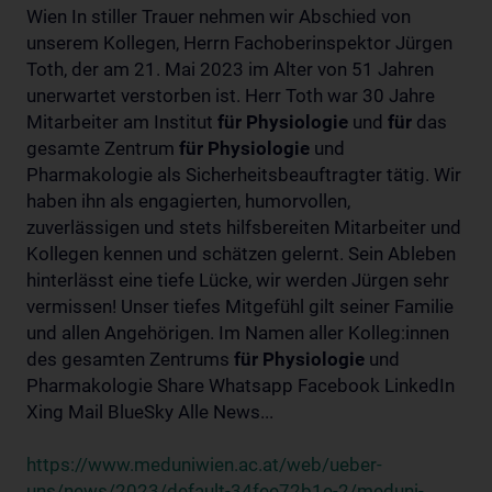
Wien In stiller Trauer nehmen wir Abschied von
unserem Kollegen, Herrn Fachoberinspektor Jürgen
Toth, der am 21. Mai 2023 im Alter von 51 Jahren
unerwartet verstorben ist. Herr Toth war 30 Jahre
Mitarbeiter am Institut
für
Physiologie
und
für
das
gesamte Zentrum
für
Physiologie
und
Pharmakologie als Sicherheitsbeauftragter tätig. Wir
haben ihn als engagierten, humorvollen,
zuverlässigen und stets hilfsbereiten Mitarbeiter und
Kollegen kennen und schätzen gelernt. Sein Ableben
hinterlässt eine tiefe Lücke, wir werden Jürgen sehr
vermissen! Unser tiefes Mitgefühl gilt seiner Familie
und allen Angehörigen. Im Namen aller Kolleg:innen
des gesamten Zentrums
für
Physiologie
und
Pharmakologie Share Whatsapp Facebook LinkedIn
Xing Mail BlueSky Alle News...
https://www.meduniwien.ac.at/web/ueber-
uns/news/2023/default-34fee72b1e-2/meduni-