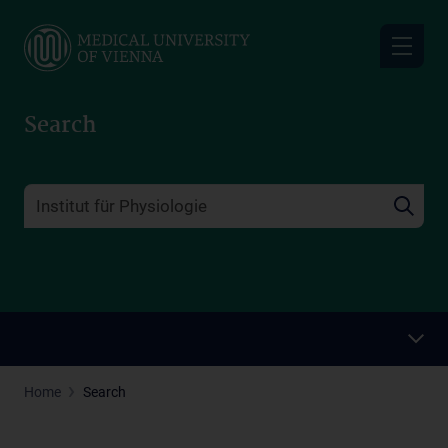
Skip
to
main
content
Search
Home
Search