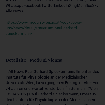
WhatsappFacebookTwitterLinkedInXingMailBlueSky
Alle News...
https://www.meduniwien.ac.at/web/ueber-
uns/news/detail/trauer-um-paul-gerhard-
spieckermann/
Detailsite | MedUni Vienna
...All News Paul Gerhard Spieckermann, Emeritus des
Instituts
für
Physiologie
an der Medizinischen
Universität Wien, ist vergangenen Freitag im Alter von
74 Jahren unerwartet verstorben. [in German:] (Wien,
18-04-2012) Paul Gerhard Spieckermann, Emeritus
des Instituts
für
Physiologie
an der Medizinischen