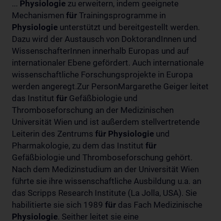
...
Physiologie
zu erweitern, indem geeignete
Mechanismen
für
Trainingsprogramme in
Physiologie
unterstützt und bereitgestellt werden.
Dazu wird der Austausch von DoktorandInnen und
WissenschafterInnen innerhalb Europas und auf
internationaler Ebene gefördert. Auch internationale
wissenschaftliche Forschungsprojekte in Europa
werden angeregt.Zur PersonMargarethe Geiger leitet
das Institut
für
Gefäßbiologie und
Thromboseforschung an der Medizinischen
Universität Wien und ist außerdem stellvertretende
Leiterin des Zentrums
für
Physiologie
und
Pharmakologie, zu dem das Institut
für
Gefäßbiologie und Thromboseforschung gehört.
Nach dem Medizinstudium an der Universität Wien
führte sie ihre wissenschaftliche Ausbildung u.a. an
das Scripps Research Institute (La Jolla, USA). Sie
habilitierte sie sich 1989
für
das Fach Medizinische
Physiologie
. Seither leitet sie eine