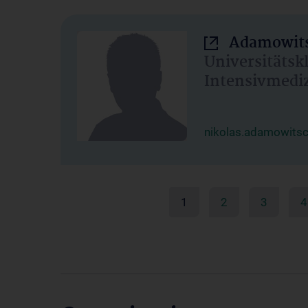
Adamowits
Universitätsk
Intensivmedi
nikolas.adamowits
1
2
3
4