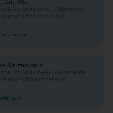
, Tim, BSc
linik für Anästhesie, Allgemeine
zin und Schmerztherapie
uniwien.ac.at
as, Dr.med.univ.
linik für Anästhesie, Allgemeine
zin und Schmerztherapie
wien.ac.at