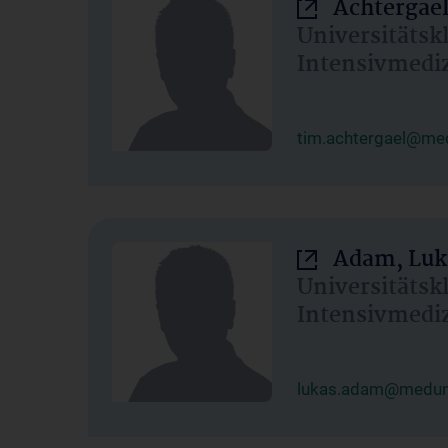
Achtergael
Universitätsk
Intensivmedi
tim.achtergael@med
Adam, Luk
Universitätsk
Intensivmedi
lukas.adam@meduni