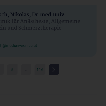
ch, Nikolas, Dr.med.univ.
linik für Anästhesie, Allgemeine
zin und Schmerztherapie
ch@meduniwien.ac.at
5
…
116