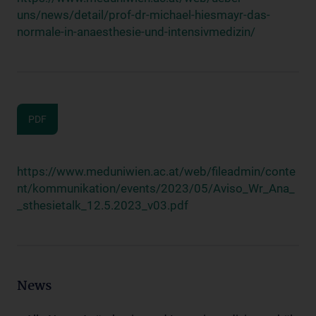
uns/news/detail/prof-dr-michael-hiesmayr-das-
normale-in-anaesthesie-und-intensivmedizin/
PDF
https://www.meduniwien.ac.at/web/fileadmin/conte
nt/kommunikation/events/2023/05/Aviso_Wr_Ana_
_sthesietalk_12.5.2023_v03.pdf
News