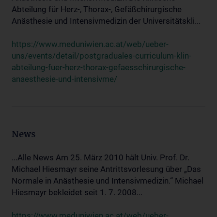
Abteilung für Herz-, Thorax-, Gefäßchirurgische
Anästhesie und Intensivmedizin der Universitätskli...
https://www.meduniwien.ac.at/web/ueber-
uns/events/detail/postgraduales-curriculum-klin-
abteilung-fuer-herz-thorax-gefaesschirurgische-
anaesthesie-und-intensivme/
News
...Alle News Am 25. März 2010 hält Univ. Prof. Dr.
Michael Hiesmayr seine Antrittsvorlesung über „Das
Normale in Anästhesie und Intensivmedizin.“ Michael
Hiesmayr bekleidet seit 1. 7. 2008...
https://www.meduniwien.ac.at/web/ueber-