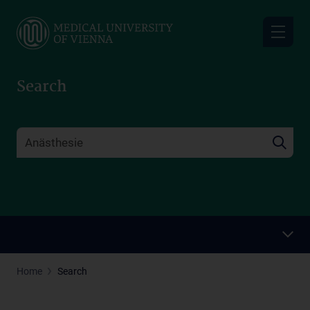
Skip
to
main
content
Search
Home
Search