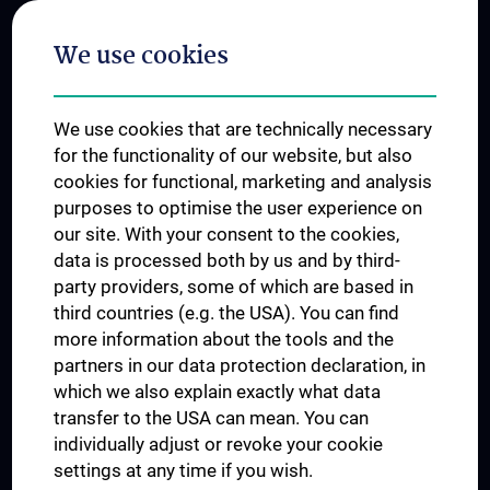
Postgraduate Trainings
We use cookies
Dual Career
Trusted Reseach - Research Security - Foreign Interference
We use cookies that are technically necessary
UNESCO Chair on Bioethics
for the functionality of our website, but also
MUVI
cookies for functional, marketing and analysis
purposes to optimise the user experience on
our site. With your consent to the cookies,
Connect with us
data is processed both by us and by third-
party providers, some of which are based in
third countries (e.g. the USA). You can find
more information about the tools and the
partners in our data protection declaration, in
which we also explain exactly what data
PRESSE
transfer to the USA can mean. You can
JOBS
individually adjust or revoke your cookie
MEDUNI SHOP
settings at any time if you wish.