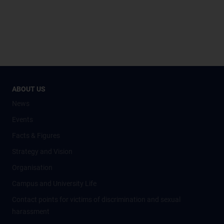
ABOUT US
News
Events
Facts & Figures
Strategy and Vision
Organisation
Campus and University Life
Contact points for victims of discrimination and sexual
harassment