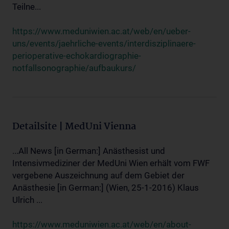
Teilne...
https://www.meduniwien.ac.at/web/en/ueber-
uns/events/jaehrliche-events/interdisziplinaere-
perioperative-echokardiographie-
notfallsonographie/aufbaukurs/
Detailsite | MedUni Vienna
...All News [in German:] Anästhesist und
Intensivmediziner der MedUni Wien erhält vom FWF
vergebene Auszeichnung auf dem Gebiet der
Anästhesie [in German:] (Wien, 25-1-2016) Klaus
Ulrich ...
https://www.meduniwien.ac.at/web/en/about-