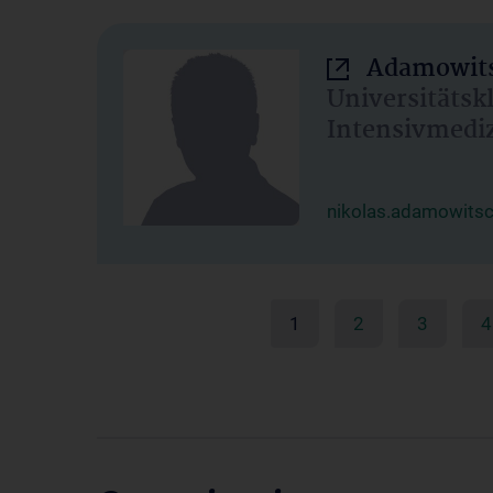
Adamowits
Universitätsk
Intensivmedi
nikolas.adamowits
1
2
3
4