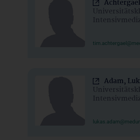
Achtergael
Universitätsk
Intensivmedi
tim.achtergael@med
Adam, Luk
Universitätsk
Intensivmedi
lukas.adam@meduni