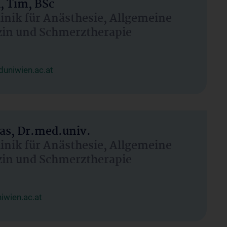
, Tim, BSc
linik für Anästhesie, Allgemeine
zin und Schmerztherapie
uniwien.ac.at
as, Dr.med.univ.
linik für Anästhesie, Allgemeine
zin und Schmerztherapie
wien.ac.at