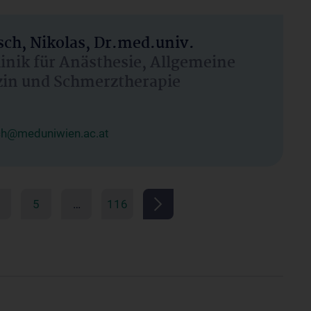
ch, Nikolas, Dr.med.univ.
linik für Anästhesie, Allgemeine
zin und Schmerztherapie
ch@meduniwien.ac.at
5
…
116