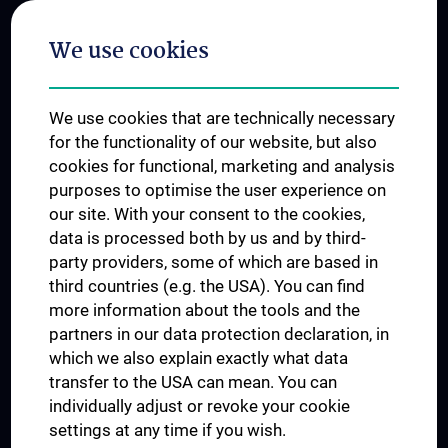
Postgraduate Trainings
We use cookies
Dual Career
Trusted Reseach - Research Security - Foreign Interference
We use cookies that are technically necessary
UNESCO Chair on Bioethics
for the functionality of our website, but also
MUVI
cookies for functional, marketing and analysis
purposes to optimise the user experience on
our site. With your consent to the cookies,
Connect with us
data is processed both by us and by third-
party providers, some of which are based in
third countries (e.g. the USA). You can find
more information about the tools and the
partners in our data protection declaration, in
which we also explain exactly what data
PRESSE
transfer to the USA can mean. You can
JOBS
individually adjust or revoke your cookie
MEDUNI SHOP
settings at any time if you wish.