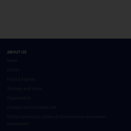
ABOUT US
News
Events
Facts & Figures
Strategy and Vision
Organisation
Campus and University Life
Contact points for victims of discrimination and sexual
harassment