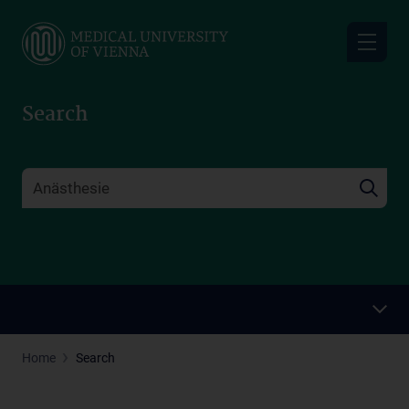
Skip
to
main
content
Search
Home
Search