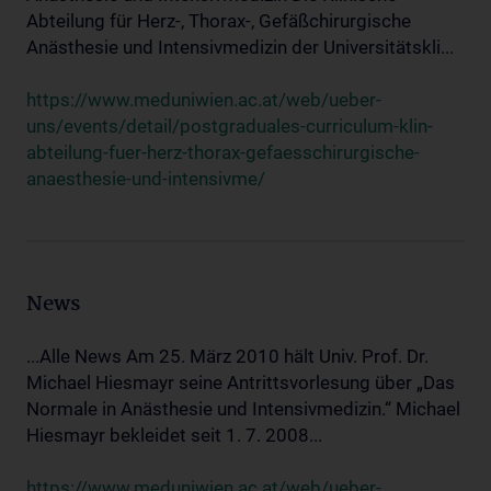
Abteilung für Herz-, Thorax-, Gefäßchirurgische
Anästhesie und Intensivmedizin der Universitätskli...
https://www.meduniwien.ac.at/web/ueber-
uns/events/detail/postgraduales-curriculum-klin-
abteilung-fuer-herz-thorax-gefaesschirurgische-
anaesthesie-und-intensivme/
News
...Alle News Am 25. März 2010 hält Univ. Prof. Dr.
Michael Hiesmayr seine Antrittsvorlesung über „Das
Normale in Anästhesie und Intensivmedizin.“ Michael
Hiesmayr bekleidet seit 1. 7. 2008...
https://www.meduniwien.ac.at/web/ueber-