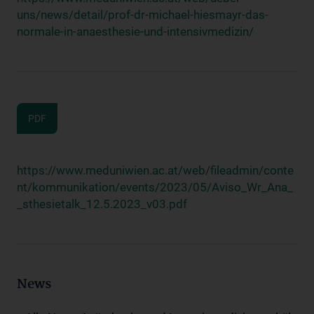
uns/news/detail/prof-dr-michael-hiesmayr-das-
normale-in-anaesthesie-und-intensivmedizin/
PDF
https://www.meduniwien.ac.at/web/fileadmin/conte
nt/kommunikation/events/2023/05/Aviso_Wr_Ana_
_sthesietalk_12.5.2023_v03.pdf
News