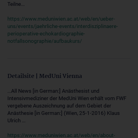
Teilne...
https://www.meduniwien.ac.at/web/en/ueber-
uns/events/jaehrliche-events/interdisziplinaere-
perioperative-echokardiographie-
notfallsonographie/aufbaukurs/
Detailsite | MedUni Vienna
...All News [in German:] Anästhesist und
Intensivmediziner der MedUni Wien erhält vom FWF
vergebene Auszeichnung auf dem Gebiet der
Anästhesie [in German:] (Wien, 25-1-2016) Klaus
Ulrich ...
https://www.meduniwien.ac.at/web/en/about-