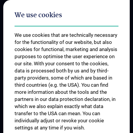
Postgraduate Trainings
We use cookies
Dual Career
Trusted Reseach - Research Security - Foreign Interference
We use cookies that are technically necessary
UNESCO Chair on Bioethics
for the functionality of our website, but also
MUVI
cookies for functional, marketing and analysis
purposes to optimise the user experience on
our site. With your consent to the cookies,
Connect with us
data is processed both by us and by third-
party providers, some of which are based in
third countries (e.g. the USA). You can find
more information about the tools and the
partners in our data protection declaration, in
which we also explain exactly what data
PRESSE
transfer to the USA can mean. You can
JOBS
individually adjust or revoke your cookie
MEDUNI SHOP
settings at any time if you wish.