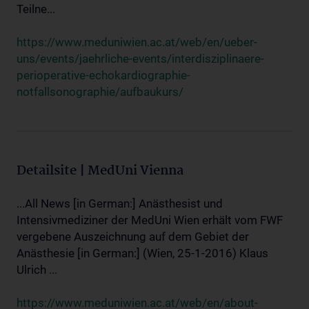
Teilne...
https://www.meduniwien.ac.at/web/en/ueber-
uns/events/jaehrliche-events/interdisziplinaere-
perioperative-echokardiographie-
notfallsonographie/aufbaukurs/
Detailsite | MedUni Vienna
...All News [in German:] Anästhesist und
Intensivmediziner der MedUni Wien erhält vom FWF
vergebene Auszeichnung auf dem Gebiet der
Anästhesie [in German:] (Wien, 25-1-2016) Klaus
Ulrich ...
https://www.meduniwien.ac.at/web/en/about-