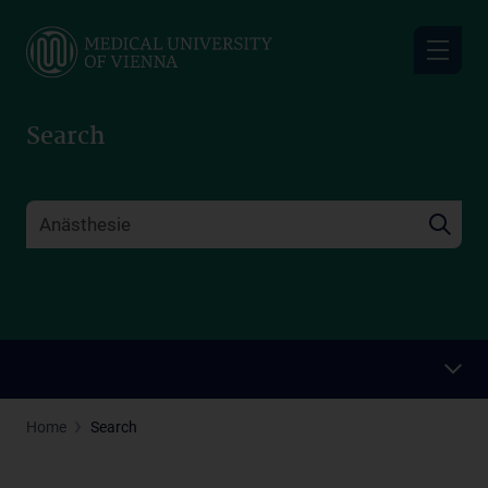
Skip
to
main
content
Search
Home
Search