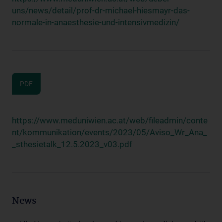
uns/news/detail/prof-dr-michael-hiesmayr-das-
normale-in-anaesthesie-und-intensivmedizin/
PDF
https://www.meduniwien.ac.at/web/fileadmin/conte
nt/kommunikation/events/2023/05/Aviso_Wr_Ana_
_sthesietalk_12.5.2023_v03.pdf
News