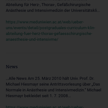
Abteilung für Herz-, Thorax-, Gefäßchirurgische
Anästhesie und Intensivmedizin der Universitätskli...
https://www.meduniwien.ac.at/web/ueber-
uns/events/detail/postgraduales-curriculum-klin-
abteilung-fuer-herz-thorax-gefaesschirurgische-
anaesthesie-und-intensivme/
News
...Alle News Am 25. März 2010 hält Univ. Prof. Dr.
Michael Hiesmayr seine Antrittsvorlesung über „Das
Normale in Anästhesie und Intensivmedizin.“ Michael
Hiesmayr bekleidet seit 1. 7. 2008...
https://www.meduniwien.ac.at/web/ueber-