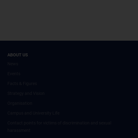
ABOUT US
News
Events
Facts & Figures
Strategy and Vision
Organisation
Campus and University Life
Contact points for victims of discrimination and sexual
harassment