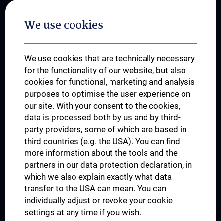
Postgraduate Trainings
We use cookies
Dual Career
Trusted Reseach - Research Security - Foreign Interference
We use cookies that are technically necessary
UNESCO Chair on Bioethics
for the functionality of our website, but also
MUVI
cookies for functional, marketing and analysis
purposes to optimise the user experience on
our site. With your consent to the cookies,
Connect with us
data is processed both by us and by third-
party providers, some of which are based in
third countries (e.g. the USA). You can find
more information about the tools and the
partners in our data protection declaration, in
which we also explain exactly what data
PRESSE
transfer to the USA can mean. You can
JOBS
individually adjust or revoke your cookie
MEDUNI SHOP
settings at any time if you wish.