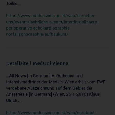
Teilne...
https://www.meduniwien.ac.at/web/en/ueber-
uns/events/jaehrliche-events/interdisziplinaere-
perioperative-echokardiographie-
notfallsonographie/aufbaukurs/
Detailsite | MedUni Vienna
...All News [in German:] Anästhesist und
Intensivmediziner der MedUni Wien erhält vom FWF
vergebene Auszeichnung auf dem Gebiet der
Anästhesie [in German:] (Wien, 25-1-2016) Klaus
Ulrich ...
https://www.meduniwien.ac.at/web/en/about-