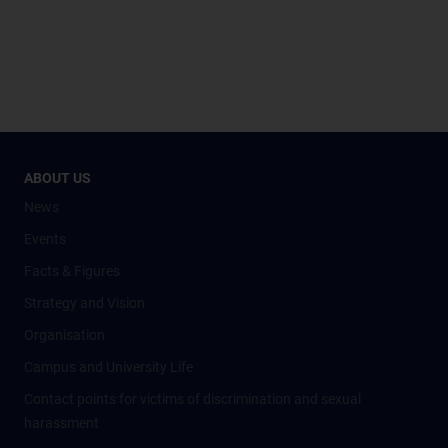
ABOUT US
News
Events
Facts & Figures
Strategy and Vision
Organisation
Campus and University Life
Contact points for victims of discrimination and sexual
harassment