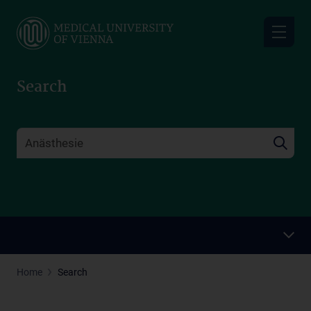
Skip
to
main
content
Search
Home
Search