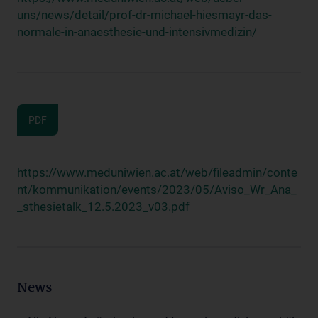
uns/news/detail/prof-dr-michael-hiesmayr-das-
normale-in-anaesthesie-und-intensivmedizin/
PDF
https://www.meduniwien.ac.at/web/fileadmin/conte
nt/kommunikation/events/2023/05/Aviso_Wr_Ana_
_sthesietalk_12.5.2023_v03.pdf
News