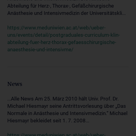
Abteilung für Herz-, Thorax-, Gefäßchirurgische
Anästhesie und Intensivmedizin der Universitätskli...
https://www.meduniwien.ac.at/web/ueber-
uns/events/detail/postgraduales-curriculum-klin-
abteilung-fuer-herz-thorax-gefaesschirurgische-
anaesthesie-und-intensivme/
News
...Alle News Am 25. März 2010 hält Univ. Prof. Dr.
Michael Hiesmayr seine Antrittsvorlesung über „Das
Normale in Anästhesie und Intensivmedizin.“ Michael
Hiesmayr bekleidet seit 1. 7. 2008...
https://www.meduniwien.ac.at/web/ueber-