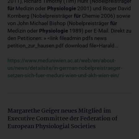
2011), Richard Timothy (Tim) Hunt (Nobelpreisträger
für
Medizin oder
Physiologie
2001) und Roger David
Kornberg (Nobelpreisträger
für
Chemie 2006) sowie
von John Michael Bishop (Nobelpreisträger
für
Medizin oder
Physiologie
1989) per E-Mail. Direkt zu
den Petitionen: » <link fileadmin pdfs news
petition_zur_hausen.pdf download file>Harald...
https://www.meduniwien.ac.at/web/en/about-
us/news/detailsite/in-german-nobelpreistraeger-
setzen-sich-fuer-meduni-wien-und-akh-wien-ein/
Margarethe Geiger neues Mitglied im
Executive Committee der Federation of
European Physiologial Societies