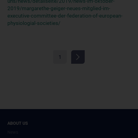
uns/news/detailseite/2019/news-im-oktober-
2019/margarethe-geiger-neues-mitglied-im-
executive-committee-der-federation-of-european-
physiologial-societies/
1
ABOUT US
News