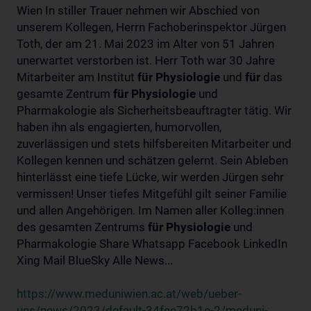
Wien In stiller Trauer nehmen wir Abschied von
unserem Kollegen, Herrn Fachoberinspektor Jürgen
Toth, der am 21. Mai 2023 im Alter von 51 Jahren
unerwartet verstorben ist. Herr Toth war 30 Jahre
Mitarbeiter am Institut
für
Physiologie
und
für
das
gesamte Zentrum
für
Physiologie
und
Pharmakologie als Sicherheitsbeauftragter tätig. Wir
haben ihn als engagierten, humorvollen,
zuverlässigen und stets hilfsbereiten Mitarbeiter und
Kollegen kennen und schätzen gelernt. Sein Ableben
hinterlässt eine tiefe Lücke, wir werden Jürgen sehr
vermissen! Unser tiefes Mitgefühl gilt seiner Familie
und allen Angehörigen. Im Namen aller Kolleg:innen
des gesamten Zentrums
für
Physiologie
und
Pharmakologie Share Whatsapp Facebook LinkedIn
Xing Mail BlueSky Alle News...
https://www.meduniwien.ac.at/web/ueber-
uns/news/2023/default-34fee72b1e-2/meduni-