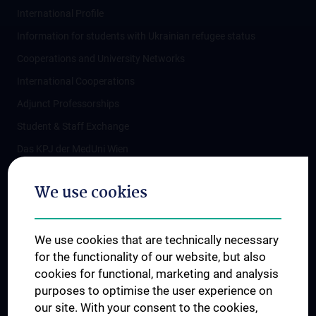
International Profile
Information for students with Ukrainian refugee status
Cooperations and University Networks
International Cooperations
Adjunct Professorships
Student & Staff Exchange
Das KPJ der MedUni Wien
Postgraduate Trainings
We use cookies
Dual Career
Trusted Reseach - Research Security - Foreign Interference
We use cookies that are technically necessary
UNESCO Chair on Bioethics
for the functionality of our website, but also
MUVI
cookies for functional, marketing and analysis
purposes to optimise the user experience on
our site. With your consent to the cookies,