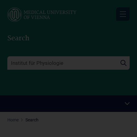
Skip
to
main
content
Search
Home
Search