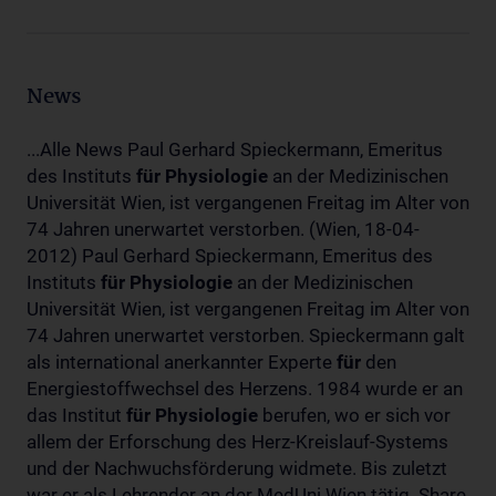
News
...Alle News Paul Gerhard Spieckermann, Emeritus
des Instituts
für
Physiologie
an der Medizinischen
Universität Wien, ist vergangenen Freitag im Alter von
74 Jahren unerwartet verstorben. (Wien, 18-04-
2012) Paul Gerhard Spieckermann, Emeritus des
Instituts
für
Physiologie
an der Medizinischen
Universität Wien, ist vergangenen Freitag im Alter von
74 Jahren unerwartet verstorben. Spieckermann galt
als international anerkannter Experte
für
den
Energiestoffwechsel des Herzens. 1984 wurde er an
das Institut
für
Physiologie
berufen, wo er sich vor
allem der Erforschung des Herz-Kreislauf-Systems
und der Nachwuchsförderung widmete. Bis zuletzt
war er als Lehrender an der MedUni Wien tätig. Share