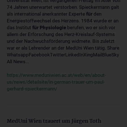
Universität Wien, ist vergangenen Freitag im Alter von
74 Jahren unerwartet verstorben. Spieckermann galt
als international anerkannter Experte
für
den
Energiestoffwechsel des Herzens. 1984 wurde er an
das Institut
für
Physiologie
berufen, wo er sich vor
allem der Erforschung des Herz-Kreislauf-Systems
und der Nachwuchsförderung widmete. Bis zuletzt
war er als Lehrender an der MedUni Wien tätig. Share
WhatsappFacebookTwitterLinkedInXingMailBlueSky
All News...
https://www.meduniwien.ac.at/web/en/about-
us/news/detailsite/in-german-trauer-um-paul-
gerhard-spieckermann/
MedUni Wien trauert um Jürgen Toth