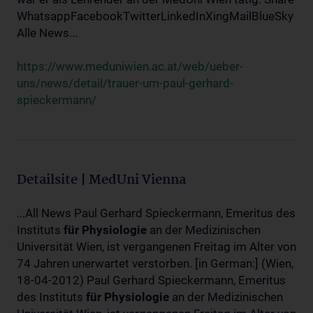
WhatsappFacebookTwitterLinkedInXingMailBlueSky
Alle News...
https://www.meduniwien.ac.at/web/ueber-
uns/news/detail/trauer-um-paul-gerhard-
spieckermann/
Detailsite | MedUni Vienna
...All News Paul Gerhard Spieckermann, Emeritus des
Instituts
für
Physiologie
an der Medizinischen
Universität Wien, ist vergangenen Freitag im Alter von
74 Jahren unerwartet verstorben. [in German:] (Wien,
18-04-2012) Paul Gerhard Spieckermann, Emeritus
des Instituts
für
Physiologie
an der Medizinischen