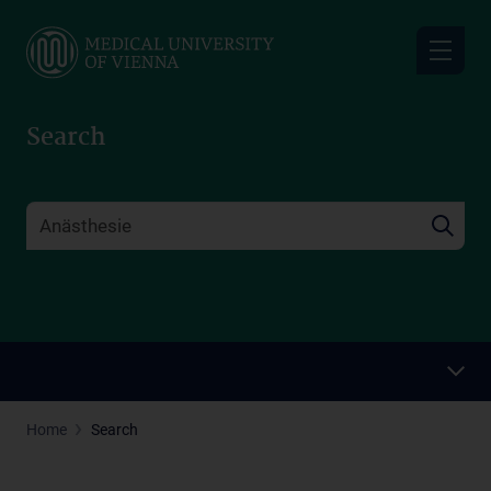
Skip
to
main
content
Search
Home
Search