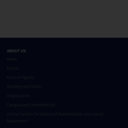
ABOUT US
News
Events
Facts & Figures
Strategy and Vision
Organisation
Campus and University Life
Contact points for victims of discrimination and sexual
harassment