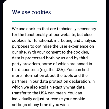
Postgraduate Trainings
We use cookies
Dual Career
Trusted Reseach - Research Security - Foreign Interference
We use cookies that are technically necessary
UNESCO Chair on Bioethics
for the functionality of our website, but also
MUVI
cookies for functional, marketing and analysis
purposes to optimise the user experience on
our site. With your consent to the cookies,
Connect with us
data is processed both by us and by third-
party providers, some of which are based in
third countries (e.g. the USA). You can find
more information about the tools and the
partners in our data protection declaration, in
which we also explain exactly what data
PRESSE
transfer to the USA can mean. You can
JOBS
individually adjust or revoke your cookie
MEDUNI SHOP
settings at any time if you wish.