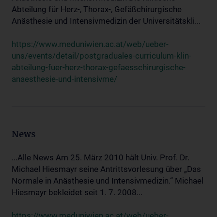
Abteilung für Herz-, Thorax-, Gefäßchirurgische
Anästhesie und Intensivmedizin der Universitätskli...
https://www.meduniwien.ac.at/web/ueber-
uns/events/detail/postgraduales-curriculum-klin-
abteilung-fuer-herz-thorax-gefaesschirurgische-
anaesthesie-und-intensivme/
News
...Alle News Am 25. März 2010 hält Univ. Prof. Dr.
Michael Hiesmayr seine Antrittsvorlesung über „Das
Normale in Anästhesie und Intensivmedizin.“ Michael
Hiesmayr bekleidet seit 1. 7. 2008...
https://www.meduniwien.ac.at/web/ueber-