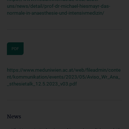
uns/news/detail/prof-dr-michael-hiesmayr-das-
normale-in-anaesthesie-und-intensivmedizin/
PDF
https://www.meduniwien.ac.at/web/fileadmin/conte
nt/kommunikation/events/2023/05/Aviso_Wr_Ana_
_sthesietalk_12.5.2023_v03.pdf
News