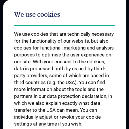
Postgraduate Trainings
We use cookies
Dual Career
Trusted Reseach - Research Security - Foreign Interference
We use cookies that are technically necessary
UNESCO Chair on Bioethics
for the functionality of our website, but also
MUVI
cookies for functional, marketing and analysis
purposes to optimise the user experience on
our site. With your consent to the cookies,
Connect with us
data is processed both by us and by third-
party providers, some of which are based in
third countries (e.g. the USA). You can find
more information about the tools and the
partners in our data protection declaration, in
which we also explain exactly what data
PRESSE
transfer to the USA can mean. You can
JOBS
individually adjust or revoke your cookie
MEDUNI SHOP
settings at any time if you wish.