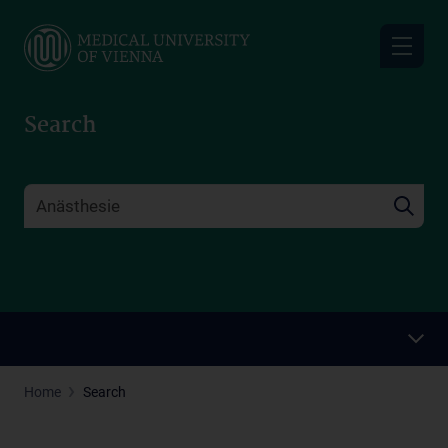
Skip
to
main
content
Search
Home
Search