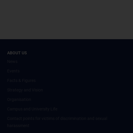
ABOUT US
News
Events
Facts & Figures
Strategy and Vision
Organisation
Campus and University Life
Contact points for victims of discrimination and sexual
harassment