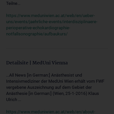
Teilne...
https://www.meduniwien.ac.at/web/en/ueber-
uns/events/jaehrliche-events/interdisziplinaere-
perioperative-echokardiographie-
notfallsonographie/aufbaukurs/
Detailsite | MedUni Vienna
...All News [in German:] Anästhesist und
Intensivmediziner der MedUni Wien erhält vom FWF
vergebene Auszeichnung auf dem Gebiet der
Anästhesie [in German:] (Wien, 25-1-2016) Klaus
Ulrich ...
https://www.meduniwien.ac.at/web/en/about-