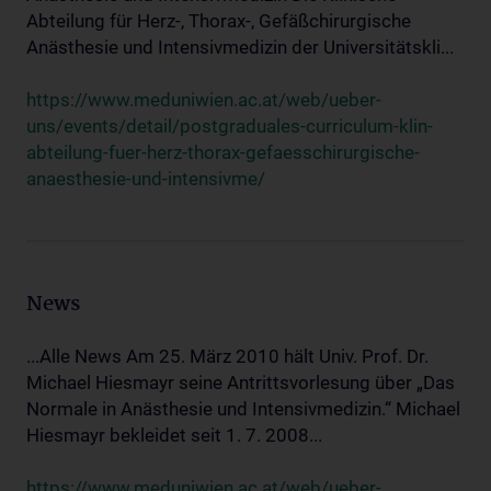
Abteilung für Herz-, Thorax-, Gefäßchirurgische
Anästhesie und Intensivmedizin der Universitätskli...
https://www.meduniwien.ac.at/web/ueber-
uns/events/detail/postgraduales-curriculum-klin-
abteilung-fuer-herz-thorax-gefaesschirurgische-
anaesthesie-und-intensivme/
News
...Alle News Am 25. März 2010 hält Univ. Prof. Dr.
Michael Hiesmayr seine Antrittsvorlesung über „Das
Normale in Anästhesie und Intensivmedizin.“ Michael
Hiesmayr bekleidet seit 1. 7. 2008...
https://www.meduniwien.ac.at/web/ueber-