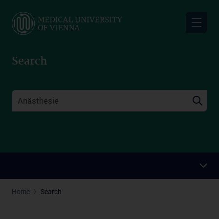
Skip
to
main
content
Search
Home
Search