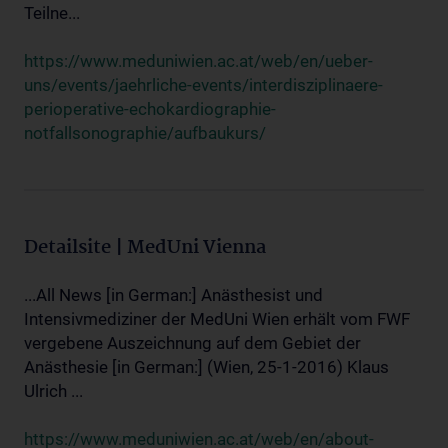
Teilne...
https://www.meduniwien.ac.at/web/en/ueber-
uns/events/jaehrliche-events/interdisziplinaere-
perioperative-echokardiographie-
notfallsonographie/aufbaukurs/
Detailsite | MedUni Vienna
...All News [in German:] Anästhesist und
Intensivmediziner der MedUni Wien erhält vom FWF
vergebene Auszeichnung auf dem Gebiet der
Anästhesie [in German:] (Wien, 25-1-2016) Klaus
Ulrich ...
https://www.meduniwien.ac.at/web/en/about-