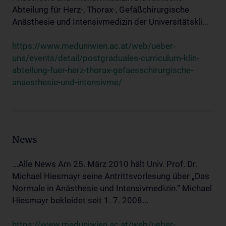
Abteilung für Herz-, Thorax-, Gefäßchirurgische
Anästhesie und Intensivmedizin der Universitätskli...
https://www.meduniwien.ac.at/web/ueber-
uns/events/detail/postgraduales-curriculum-klin-
abteilung-fuer-herz-thorax-gefaesschirurgische-
anaesthesie-und-intensivme/
News
...Alle News Am 25. März 2010 hält Univ. Prof. Dr.
Michael Hiesmayr seine Antrittsvorlesung über „Das
Normale in Anästhesie und Intensivmedizin.“ Michael
Hiesmayr bekleidet seit 1. 7. 2008...
https://www.meduniwien.ac.at/web/ueber-