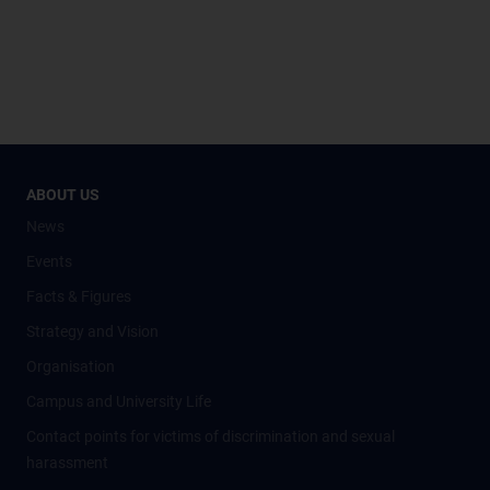
ABOUT US
News
Events
Facts & Figures
Strategy and Vision
Organisation
Campus and University Life
Contact points for victims of discrimination and sexual
harassment