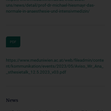
uns/news/detail/prof-dr-michael-hiesmayr-das-
normale-in-anaesthesie-und-intensivmedizin/
PDF
https://www.meduniwien.ac.at/web/fileadmin/conte
nt/kommunikation/events/2023/05/Aviso_Wr_Ana_
_sthesietalk_12.5.2023_v03.pdf
News