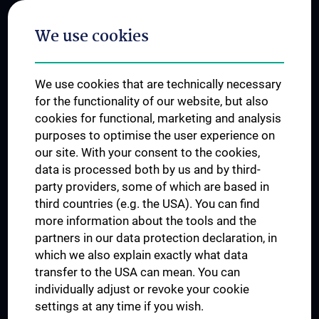
Postgraduate Trainings
We use cookies
Dual Career
Trusted Reseach - Research Security - Foreign Interference
We use cookies that are technically necessary
UNESCO Chair on Bioethics
for the functionality of our website, but also
MUVI
cookies for functional, marketing and analysis
purposes to optimise the user experience on
our site. With your consent to the cookies,
Connect with us
data is processed both by us and by third-
party providers, some of which are based in
third countries (e.g. the USA). You can find
more information about the tools and the
partners in our data protection declaration, in
which we also explain exactly what data
PRESSE
transfer to the USA can mean. You can
JOBS
individually adjust or revoke your cookie
MEDUNI SHOP
settings at any time if you wish.