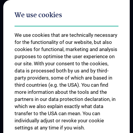
Postgraduate Trainings
We use cookies
Dual Career
Trusted Reseach - Research Security - Foreign Interference
We use cookies that are technically necessary
UNESCO Chair on Bioethics
for the functionality of our website, but also
MUVI
cookies for functional, marketing and analysis
purposes to optimise the user experience on
our site. With your consent to the cookies,
Connect with us
data is processed both by us and by third-
party providers, some of which are based in
third countries (e.g. the USA). You can find
more information about the tools and the
partners in our data protection declaration, in
which we also explain exactly what data
PRESSE
transfer to the USA can mean. You can
JOBS
individually adjust or revoke your cookie
MEDUNI SHOP
settings at any time if you wish.