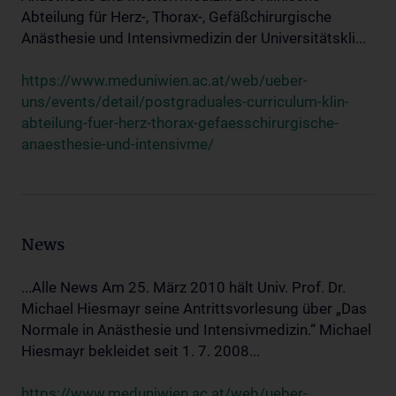
Abteilung für Herz-, Thorax-, Gefäßchirurgische
Anästhesie und Intensivmedizin der Universitätskli...
https://www.meduniwien.ac.at/web/ueber-
uns/events/detail/postgraduales-curriculum-klin-
abteilung-fuer-herz-thorax-gefaesschirurgische-
anaesthesie-und-intensivme/
News
...Alle News Am 25. März 2010 hält Univ. Prof. Dr.
Michael Hiesmayr seine Antrittsvorlesung über „Das
Normale in Anästhesie und Intensivmedizin.“ Michael
Hiesmayr bekleidet seit 1. 7. 2008...
https://www.meduniwien.ac.at/web/ueber-