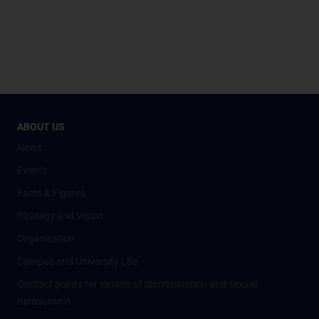
ABOUT US
News
Events
Facts & Figures
Strategy and Vision
Organisation
Campus and University Life
Contact points for victims of discrimination and sexual
harassment