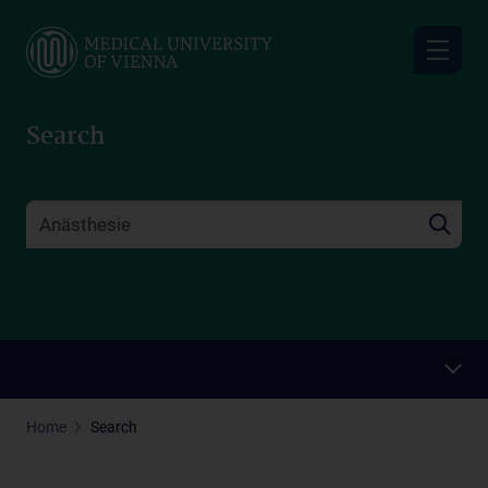
Skip
to
main
content
Search
Home
Search