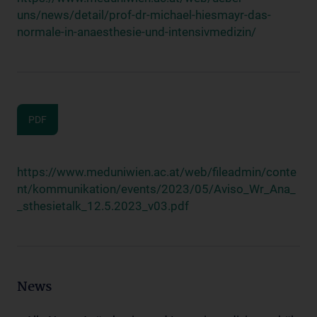
uns/news/detail/prof-dr-michael-hiesmayr-das-
normale-in-anaesthesie-und-intensivmedizin/
PDF
https://www.meduniwien.ac.at/web/fileadmin/conte
nt/kommunikation/events/2023/05/Aviso_Wr_Ana_
_sthesietalk_12.5.2023_v03.pdf
News