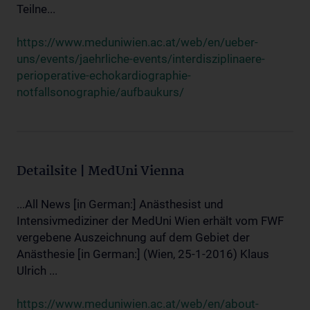
Teilne...
https://www.meduniwien.ac.at/web/en/ueber-
uns/events/jaehrliche-events/interdisziplinaere-
perioperative-echokardiographie-
notfallsonographie/aufbaukurs/
Detailsite | MedUni Vienna
...All News [in German:] Anästhesist und
Intensivmediziner der MedUni Wien erhält vom FWF
vergebene Auszeichnung auf dem Gebiet der
Anästhesie [in German:] (Wien, 25-1-2016) Klaus
Ulrich ...
https://www.meduniwien.ac.at/web/en/about-