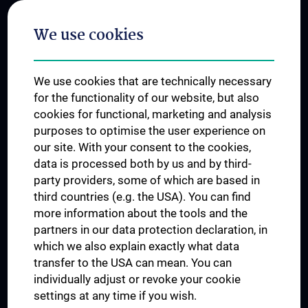
Postgraduate Trainings
We use cookies
Dual Career
Trusted Reseach - Research Security - Foreign Interference
We use cookies that are technically necessary
UNESCO Chair on Bioethics
for the functionality of our website, but also
MUVI
cookies for functional, marketing and analysis
purposes to optimise the user experience on
our site. With your consent to the cookies,
Connect with us
data is processed both by us and by third-
party providers, some of which are based in
third countries (e.g. the USA). You can find
more information about the tools and the
partners in our data protection declaration, in
which we also explain exactly what data
PRESSE
transfer to the USA can mean. You can
JOBS
individually adjust or revoke your cookie
MEDUNI SHOP
settings at any time if you wish.