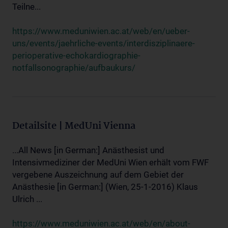
Teilne...
https://www.meduniwien.ac.at/web/en/ueber-
uns/events/jaehrliche-events/interdisziplinaere-
perioperative-echokardiographie-
notfallsonographie/aufbaukurs/
Detailsite | MedUni Vienna
...All News [in German:] Anästhesist und
Intensivmediziner der MedUni Wien erhält vom FWF
vergebene Auszeichnung auf dem Gebiet der
Anästhesie [in German:] (Wien, 25-1-2016) Klaus
Ulrich ...
https://www.meduniwien.ac.at/web/en/about-