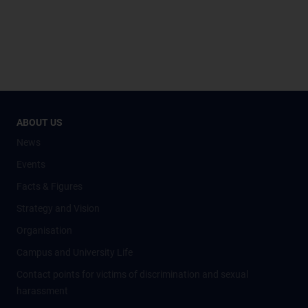
ABOUT US
News
Events
Facts & Figures
Strategy and Vision
Organisation
Campus and University Life
Contact points for victims of discrimination and sexual
harassment