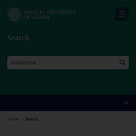
Skip
to
main
content
Search
Home
Search