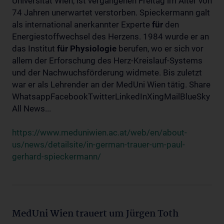
Universität Wien, ist vergangenen Freitag im Alter von
74 Jahren unerwartet verstorben. Spieckermann galt
als international anerkannter Experte
für
den
Energiestoffwechsel des Herzens. 1984 wurde er an
das Institut
für
Physiologie
berufen, wo er sich vor
allem der Erforschung des Herz-Kreislauf-Systems
und der Nachwuchsförderung widmete. Bis zuletzt
war er als Lehrender an der MedUni Wien tätig. Share
WhatsappFacebookTwitterLinkedInXingMailBlueSky
All News...
https://www.meduniwien.ac.at/web/en/about-
us/news/detailsite/in-german-trauer-um-paul-
gerhard-spieckermann/
MedUni Wien trauert um Jürgen Toth