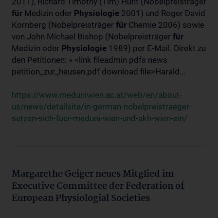
2011), Richard Timothy (Tim) Hunt (Nobelpreisträger
für
Medizin oder
Physiologie
2001) und Roger David
Kornberg (Nobelpreisträger
für
Chemie 2006) sowie
von John Michael Bishop (Nobelpreisträger
für
Medizin oder
Physiologie
1989) per E-Mail. Direkt zu
den Petitionen: » <link fileadmin pdfs news
petition_zur_hausen.pdf download file>Harald...
https://www.meduniwien.ac.at/web/en/about-
us/news/detailsite/in-german-nobelpreistraeger-
setzen-sich-fuer-meduni-wien-und-akh-wien-ein/
Margarethe Geiger neues Mitglied im
Executive Committee der Federation of
European Physiologial Societies