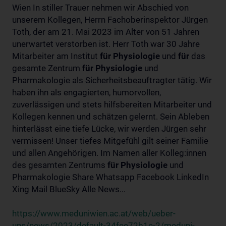
Wien In stiller Trauer nehmen wir Abschied von
unserem Kollegen, Herrn Fachoberinspektor Jürgen
Toth, der am 21. Mai 2023 im Alter von 51 Jahren
unerwartet verstorben ist. Herr Toth war 30 Jahre
Mitarbeiter am Institut
für
Physiologie
und
für
das
gesamte Zentrum
für
Physiologie
und
Pharmakologie als Sicherheitsbeauftragter tätig. Wir
haben ihn als engagierten, humorvollen,
zuverlässigen und stets hilfsbereiten Mitarbeiter und
Kollegen kennen und schätzen gelernt. Sein Ableben
hinterlässt eine tiefe Lücke, wir werden Jürgen sehr
vermissen! Unser tiefes Mitgefühl gilt seiner Familie
und allen Angehörigen. Im Namen aller Kolleg:innen
des gesamten Zentrums
für
Physiologie
und
Pharmakologie Share Whatsapp Facebook LinkedIn
Xing Mail BlueSky Alle News...
https://www.meduniwien.ac.at/web/ueber-
uns/news/2023/default-34fee72b1e-2/meduni-