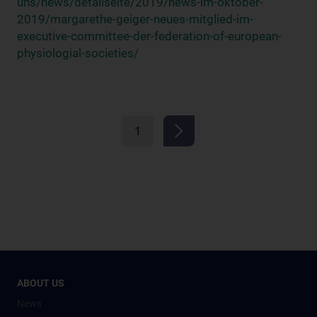
uns/news/detailseite/2019/news-im-oktober-
2019/margarethe-geiger-neues-mitglied-im-
executive-committee-der-federation-of-european-
physiologial-societies/
1
ABOUT US
News