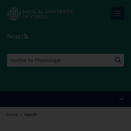
Skip
to
main
content
Search
Home
Search