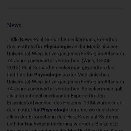
News
...Alle News Paul Gerhard Spieckermann, Emeritus
des Instituts
für
Physiologie
an der Medizinischen
Universität Wien, ist vergangenen Freitag im Alter von
74 Jahren unerwartet verstorben. (Wien, 18-04-
2012) Paul Gerhard Spieckermann, Emeritus des
Instituts
für
Physiologie
an der Medizinischen
Universität Wien, ist vergangenen Freitag im Alter von
74 Jahren unerwartet verstorben. Spieckermann galt
als international anerkannter Experte
für
den
Energiestoffwechsel des Herzens. 1984 wurde er an
das Institut
für
Physiologie
berufen, wo er sich vor
allem der Erforschung des Herz-Kreislauf-Systems
und der Nachwuchsförderung widmete. Bis zuletzt
war er als Lehrender an der MedUni Wien tätig. Share