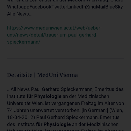
WhatsappFacebookTwitterLinkedInXingMailBlueSky
Alle News...
https://www.meduniwien.ac.at/web/ueber-
uns/news/detail/trauer-um-paul-gerhard-
spieckermann/
Detailsite | MedUni Vienna
...All News Paul Gerhard Spieckermann, Emeritus des
Instituts
für
Physiologie
an der Medizinischen
Universität Wien, ist vergangenen Freitag im Alter von
74 Jahren unerwartet verstorben. [in German:] (Wien,
18-04-2012) Paul Gerhard Spieckermann, Emeritus
des Instituts
für
Physiologie
an der Medizinischen