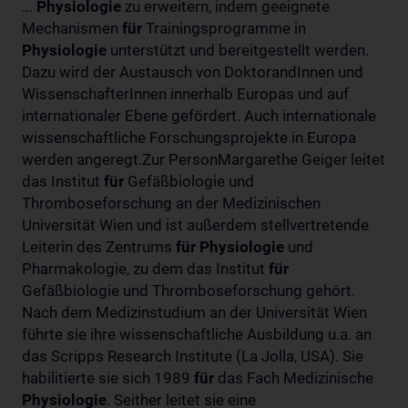
...
Physiologie
zu erweitern, indem geeignete
Mechanismen
für
Trainingsprogramme in
Physiologie
unterstützt und bereitgestellt werden.
Dazu wird der Austausch von DoktorandInnen und
WissenschafterInnen innerhalb Europas und auf
internationaler Ebene gefördert. Auch internationale
wissenschaftliche Forschungsprojekte in Europa
werden angeregt.Zur PersonMargarethe Geiger leitet
das Institut
für
Gefäßbiologie und
Thromboseforschung an der Medizinischen
Universität Wien und ist außerdem stellvertretende
Leiterin des Zentrums
für
Physiologie
und
Pharmakologie, zu dem das Institut
für
Gefäßbiologie und Thromboseforschung gehört.
Nach dem Medizinstudium an der Universität Wien
führte sie ihre wissenschaftliche Ausbildung u.a. an
das Scripps Research Institute (La Jolla, USA). Sie
habilitierte sie sich 1989
für
das Fach Medizinische
Physiologie
. Seither leitet sie eine