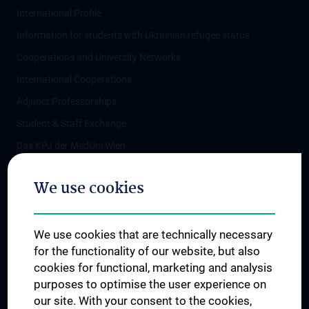
International Profile
Information for students with Ukrainian refugee status
Cooperations and University Networks
International Cooperations
Adjunct Professorships
Student & Staff Exchange
Das KPJ der MedUni Wien
Postgraduate Trainings
We use cookies
Dual Career
Trusted Reseach - Research Security - Foreign Interference
We use cookies that are technically necessary
UNESCO Chair on Bioethics
for the functionality of our website, but also
MUVI
cookies for functional, marketing and analysis
purposes to optimise the user experience on
our site. With your consent to the cookies,