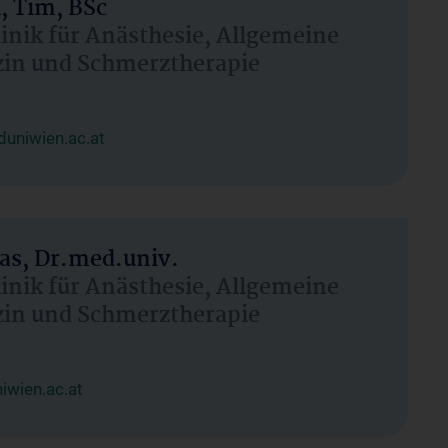
, Tim, BSc
linik für Anästhesie, Allgemeine
zin und Schmerztherapie
uniwien.ac.at
as, Dr.med.univ.
linik für Anästhesie, Allgemeine
zin und Schmerztherapie
wien.ac.at