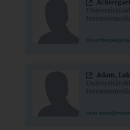
Achtergael
Universitätsk
Intensivmedi
tim.achtergael@med
Adam, Luk
Universitätsk
Intensivmedi
lukas.adam@meduni