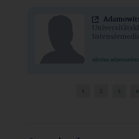
Adamowits
Universitätsk
Intensivmedi
nikolas.adamowits
1
2
3
4