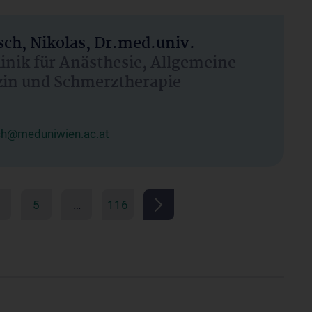
ch, Nikolas, Dr.med.univ.
linik für Anästhesie, Allgemeine
zin und Schmerztherapie
ch@meduniwien.ac.at
5
…
116