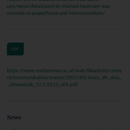
uns/news/detail/prof-dr-michael-hiesmayr-das-
normale-in-anaesthesie-und-intensivmedizin/
PDF
https://www.meduniwien.ac.at/web/fileadmin/conte
nt/kommunikation/events/2023/05/Aviso_Wr_Ana_
_sthesietalk_12.5.2023_v03.pdf
News