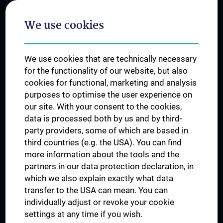
Postgraduate Trainings
We use cookies
Dual Career
Trusted Reseach - Research Security - Foreign Interference
We use cookies that are technically necessary
UNESCO Chair on Bioethics
for the functionality of our website, but also
MUVI
cookies for functional, marketing and analysis
purposes to optimise the user experience on
our site. With your consent to the cookies,
Connect with us
data is processed both by us and by third-
party providers, some of which are based in
third countries (e.g. the USA). You can find
more information about the tools and the
partners in our data protection declaration, in
which we also explain exactly what data
PRESSE
transfer to the USA can mean. You can
JOBS
individually adjust or revoke your cookie
MEDUNI SHOP
settings at any time if you wish.