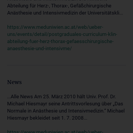
Abteilung für Herz-, Thorax-, Gefäßchirurgische
Anästhesie und Intensivmedizin der Universitätskli...
https://www.meduniwien.ac.at/web/ueber-
uns/events/detail/postgraduales-curriculum-klin-
abteilung-fuer-herz-thorax-gefaesschirurgische-
anaesthesie-und-intensivme/
News
...Alle News Am 25. März 2010 hält Univ. Prof. Dr.
Michael Hiesmayr seine Antrittsvorlesung über „Das
Normale in Anästhesie und Intensivmedizin.“ Michael
Hiesmayr bekleidet seit 1. 7. 2008...
https://www.meduniwien.ac.at/web/ueber-