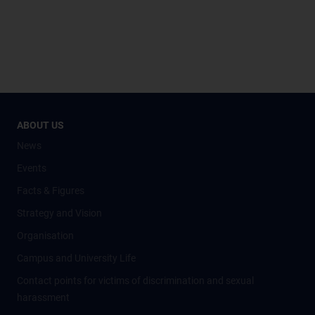
ABOUT US
News
Events
Facts & Figures
Strategy and Vision
Organisation
Campus and University Life
Contact points for victims of discrimination and sexual
harassment