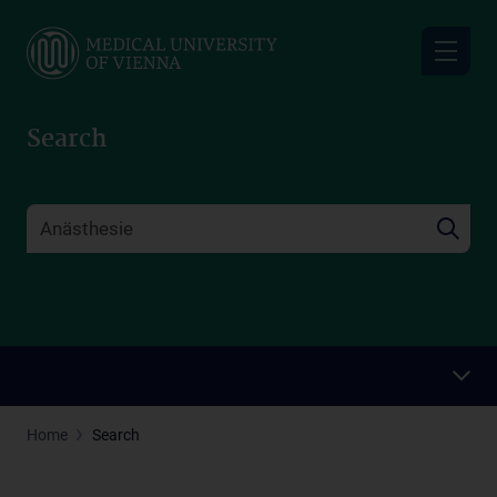
Skip
to
main
content
Search
Home
Search