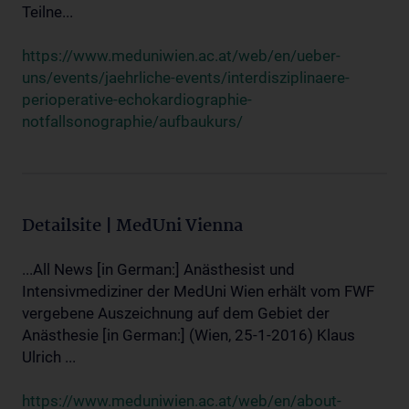
Teilne...
https://www.meduniwien.ac.at/web/en/ueber-
uns/events/jaehrliche-events/interdisziplinaere-
perioperative-echokardiographie-
notfallsonographie/aufbaukurs/
Detailsite | MedUni Vienna
...All News [in German:] Anästhesist und
Intensivmediziner der MedUni Wien erhält vom FWF
vergebene Auszeichnung auf dem Gebiet der
Anästhesie [in German:] (Wien, 25-1-2016) Klaus
Ulrich ...
https://www.meduniwien.ac.at/web/en/about-