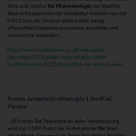
Sitte vom Institut
für
Pharmakologie
der MedUni
Wien in Kooperation mit Volodymyr Korkhov von der
ETH Zürich die Struktur eines bisher wenig
erforschten Kationentransporters darstellen und
untersuchte außerdem...
https://www.meduniwien.ac.at/web/ueber-
uns/news/2023/julian-maier-erhaelt-rudolf-
buchheim-preis-2022/menschen-der-meduni-wien/
Forum Arzneimitteltherapie | MedUni
Vienna
...All Events Die Teilnahme an jeder Veranstaltung
wird mit 1 DFP-Punkt der Ärztekammer
für
Wien
akkreditiert. Organisation: Peter Matzneller, Brigitte