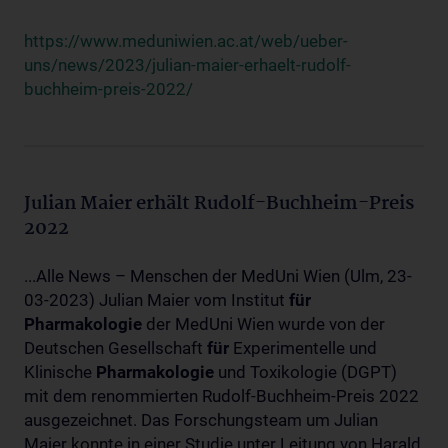
https://www.meduniwien.ac.at/web/ueber-
uns/news/2023/julian-maier-erhaelt-rudolf-
buchheim-preis-2022/
Julian Maier erhält Rudolf-Buchheim-Preis
2022
...Alle News – Menschen der MedUni Wien (Ulm, 23-
03-2023) Julian Maier vom Institut
für
Pharmakologie
der MedUni Wien wurde von der
Deutschen Gesellschaft
für
Experimentelle und
Klinische
Pharmakologie
und Toxikologie (DGPT)
mit dem renommierten Rudolf-Buchheim-Preis 2022
ausgezeichnet. Das Forschungsteam um Julian
Maier konnte in einer Studie unter Leitung von Harald