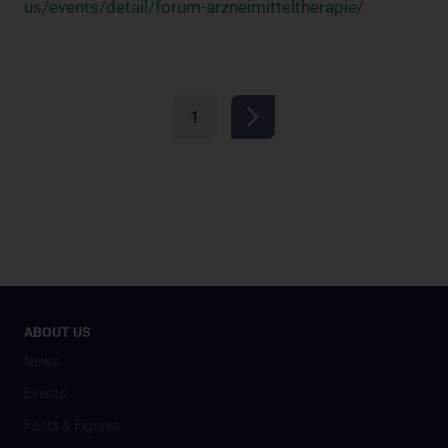
us/events/detail/forum-arzneimitteltherapie/
1
ABOUT US
News
Events
Facts & Figures