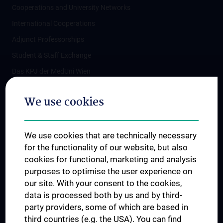
Cooperations and University Networks
International Cooperations
Adjunct Professorships
Student & Staff Exchange
Das KPJ der MedUni Wien
Postgraduate Trainings
We use cookies
Dual Career
Trusted Reseach - Research Security - Foreign Interference
We use cookies that are technically necessary
UNESCO Chair on Bioethics
for the functionality of our website, but also
MUVI
cookies for functional, marketing and analysis
purposes to optimise the user experience on
our site. With your consent to the cookies,
Connect with us
data is processed both by us and by third-
party providers, some of which are based in
third countries (e.g. the USA). You can find