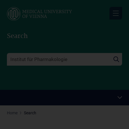
Skip
to
main
content
Search
Home
Search