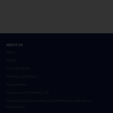
ABOUT US
News
Events
Facts & Figures
Strategy and Vision
Organisation
Campus and University Life
Contact points for victims of discrimination and sexual
harassment