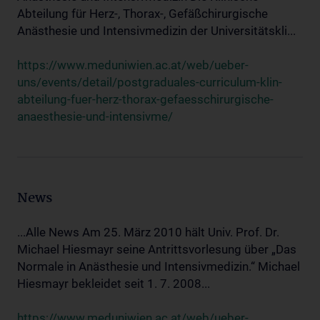
Abteilung für Herz-, Thorax-, Gefäßchirurgische
Anästhesie und Intensivmedizin der Universitätskli...
https://www.meduniwien.ac.at/web/ueber-
uns/events/detail/postgraduales-curriculum-klin-
abteilung-fuer-herz-thorax-gefaesschirurgische-
anaesthesie-und-intensivme/
News
...Alle News Am 25. März 2010 hält Univ. Prof. Dr.
Michael Hiesmayr seine Antrittsvorlesung über „Das
Normale in Anästhesie und Intensivmedizin.“ Michael
Hiesmayr bekleidet seit 1. 7. 2008...
https://www.meduniwien.ac.at/web/ueber-