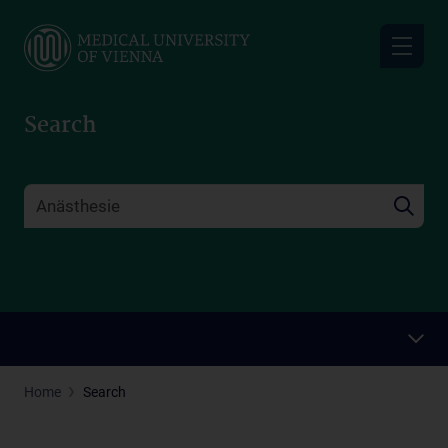
Skip
to
main
content
Search
Home
Search