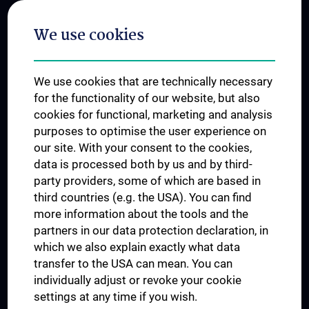
Postgraduate Trainings
We use cookies
Dual Career
Trusted Reseach - Research Security - Foreign Interference
We use cookies that are technically necessary
UNESCO Chair on Bioethics
for the functionality of our website, but also
MUVI
cookies for functional, marketing and analysis
purposes to optimise the user experience on
our site. With your consent to the cookies,
Connect with us
data is processed both by us and by third-
party providers, some of which are based in
third countries (e.g. the USA). You can find
more information about the tools and the
partners in our data protection declaration, in
which we also explain exactly what data
PRESSE
transfer to the USA can mean. You can
JOBS
individually adjust or revoke your cookie
MEDUNI SHOP
settings at any time if you wish.