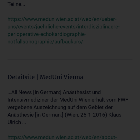
Teilne...
https://www.meduniwien.ac.at/web/en/ueber-
uns/events/jaehrliche-events/interdisziplinaere-
perioperative-echokardiographie-
notfallsonographie/aufbaukurs/
Detailsite | MedUni Vienna
...All News [in German:] Anästhesist und
Intensivmediziner der MedUni Wien erhält vom FWF
vergebene Auszeichnung auf dem Gebiet der
Anästhesie [in German:] (Wien, 25-1-2016) Klaus
Ulrich ...
https://www.meduniwien.ac.at/web/en/about-