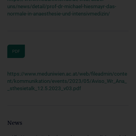
uns/news/detail/prof-dr-michael-hiesmayr-das-
normale-in-anaesthesie-und-intensivmedizin/
PDF
https://www.meduniwien.ac.at/web/fileadmin/conte
nt/kommunikation/events/2023/05/Aviso_Wr_Ana_
_sthesietalk_12.5.2023_v03.pdf
News