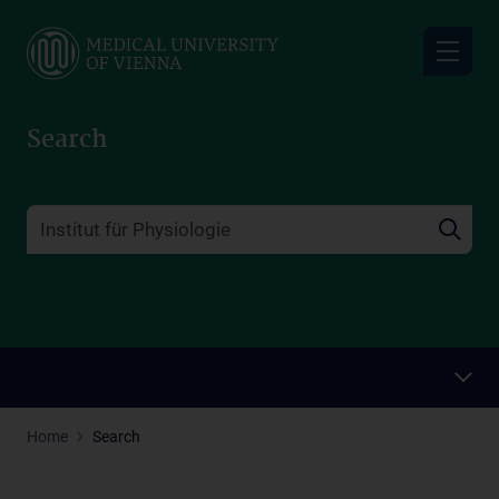
Skip
to
main
content
Search
Home
Search