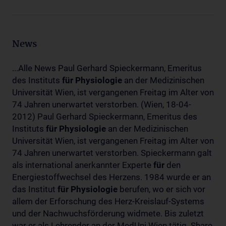
News
...Alle News Paul Gerhard Spieckermann, Emeritus
des Instituts
für
Physiologie
an der Medizinischen
Universität Wien, ist vergangenen Freitag im Alter von
74 Jahren unerwartet verstorben. (Wien, 18-04-
2012) Paul Gerhard Spieckermann, Emeritus des
Instituts
für
Physiologie
an der Medizinischen
Universität Wien, ist vergangenen Freitag im Alter von
74 Jahren unerwartet verstorben. Spieckermann galt
als international anerkannter Experte
für
den
Energiestoffwechsel des Herzens. 1984 wurde er an
das Institut
für
Physiologie
berufen, wo er sich vor
allem der Erforschung des Herz-Kreislauf-Systems
und der Nachwuchsförderung widmete. Bis zuletzt
war er als Lehrender an der MedUni Wien tätig. Share