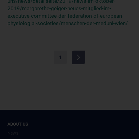
uns/news/detailseite/2019/news-im-oktober-
2019/margarethe-geiger-neues-mitglied-im-
executive-committee-der-federation-of-european-
physiologial-societies/menschen-der-meduni-wien/
1
ABOUT US
News