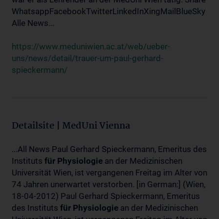
WhatsappFacebookTwitterLinkedInXingMailBlueSky
Alle News...
https://www.meduniwien.ac.at/web/ueber-
uns/news/detail/trauer-um-paul-gerhard-
spieckermann/
Detailsite | MedUni Vienna
...All News Paul Gerhard Spieckermann, Emeritus des
Instituts
für
Physiologie
an der Medizinischen
Universität Wien, ist vergangenen Freitag im Alter von
74 Jahren unerwartet verstorben. [in German:] (Wien,
18-04-2012) Paul Gerhard Spieckermann, Emeritus
des Instituts
für
Physiologie
an der Medizinischen