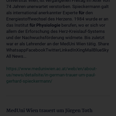
Universität Wien, ist vergangenen Freitag im Alter von
74 Jahren unerwartet verstorben. Spieckermann galt
als international anerkannter Experte
für
den
Energiestoffwechsel des Herzens. 1984 wurde er an
das Institut
für
Physiologie
berufen, wo er sich vor
allem der Erforschung des Herz-Kreislauf-Systems
und der Nachwuchsförderung widmete. Bis zuletzt
war er als Lehrender an der MedUni Wien tätig. Share
WhatsappFacebookTwitterLinkedInXingMailBlueSky
All News...
https://www.meduniwien.ac.at/web/en/about-
us/news/detailsite/in-german-trauer-um-paul-
gerhard-spieckermann/
MedUni Wien trauert um Jürgen Toth