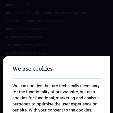
International Profile
Information for students with Ukrainian refugee status
Cooperations and University Networks
International Cooperations
Adjunct Professorships
Student & Staff Exchange
Das KPJ der MedUni Wien
Postgraduate Trainings
We use cookies
Dual Career
Trusted Reseach - Research Security - Foreign Interference
We use cookies that are technically necessary
UNESCO Chair on Bioethics
for the functionality of our website, but also
MUVI
cookies for functional, marketing and analysis
purposes to optimise the user experience on
our site. With your consent to the cookies,