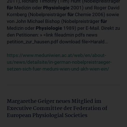
2011), Richard Timothy (Tim) Hunt (Nobelpreisträger
für
Medizin oder
Physiologie
2001) und Roger David
Kornberg (Nobelpreisträger
für
Chemie 2006) sowie
von John Michael Bishop (Nobelpreisträger
für
Medizin oder
Physiologie
1989) per E-Mail. Direkt zu
den Petitionen: » <link fileadmin pdfs news
petition_zur_hausen.pdf download file>Harald...
https://www.meduniwien.ac.at/web/en/about-
us/news/detailsite/in-german-nobelpreistraeger-
setzen-sich-fuer-meduni-wien-und-akh-wien-ein/
Margarethe Geiger neues Mitglied im
Executive Committee der Federation of
European Physiologial Societies