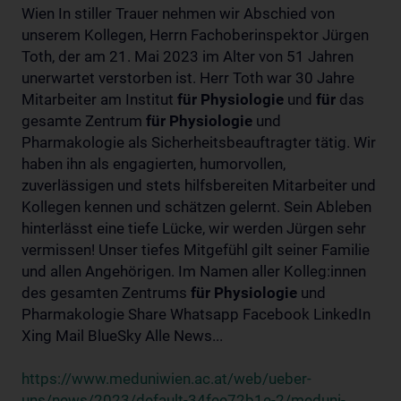
Wien In stiller Trauer nehmen wir Abschied von
unserem Kollegen, Herrn Fachoberinspektor Jürgen
Toth, der am 21. Mai 2023 im Alter von 51 Jahren
unerwartet verstorben ist. Herr Toth war 30 Jahre
Mitarbeiter am Institut
für
Physiologie
und
für
das
gesamte Zentrum
für
Physiologie
und
Pharmakologie als Sicherheitsbeauftragter tätig. Wir
haben ihn als engagierten, humorvollen,
zuverlässigen und stets hilfsbereiten Mitarbeiter und
Kollegen kennen und schätzen gelernt. Sein Ableben
hinterlässt eine tiefe Lücke, wir werden Jürgen sehr
vermissen! Unser tiefes Mitgefühl gilt seiner Familie
und allen Angehörigen. Im Namen aller Kolleg:innen
des gesamten Zentrums
für
Physiologie
und
Pharmakologie Share Whatsapp Facebook LinkedIn
Xing Mail BlueSky Alle News...
https://www.meduniwien.ac.at/web/ueber-
uns/news/2023/default-34fee72b1e-2/meduni-