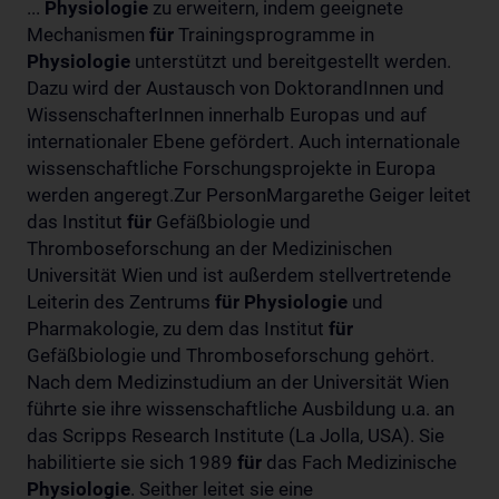
...
Physiologie
zu erweitern, indem geeignete
Mechanismen
für
Trainingsprogramme in
Physiologie
unterstützt und bereitgestellt werden.
Dazu wird der Austausch von DoktorandInnen und
WissenschafterInnen innerhalb Europas und auf
internationaler Ebene gefördert. Auch internationale
wissenschaftliche Forschungsprojekte in Europa
werden angeregt.Zur PersonMargarethe Geiger leitet
das Institut
für
Gefäßbiologie und
Thromboseforschung an der Medizinischen
Universität Wien und ist außerdem stellvertretende
Leiterin des Zentrums
für
Physiologie
und
Pharmakologie, zu dem das Institut
für
Gefäßbiologie und Thromboseforschung gehört.
Nach dem Medizinstudium an der Universität Wien
führte sie ihre wissenschaftliche Ausbildung u.a. an
das Scripps Research Institute (La Jolla, USA). Sie
habilitierte sie sich 1989
für
das Fach Medizinische
Physiologie
. Seither leitet sie eine