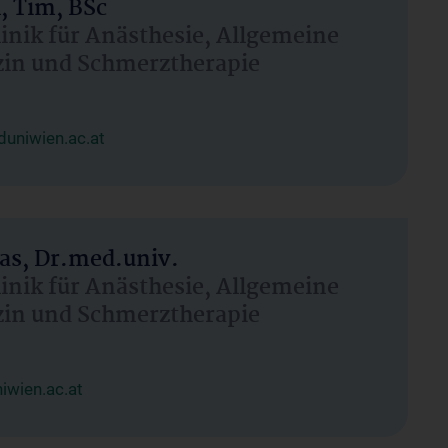
, Tim, BSc
linik für Anästhesie, Allgemeine
zin und Schmerztherapie
uniwien.ac.at
as, Dr.med.univ.
linik für Anästhesie, Allgemeine
zin und Schmerztherapie
wien.ac.at