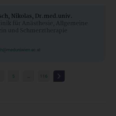
ch, Nikolas, Dr.med.univ.
linik für Anästhesie, Allgemeine
zin und Schmerztherapie
ch@meduniwien.ac.at
5
…
116