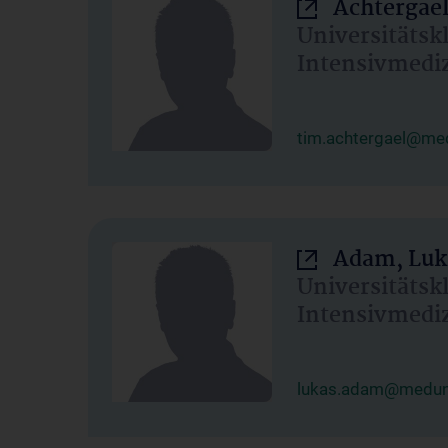
Achtergael
Universitätsk
Intensivmedi
tim.achtergael@med
Adam, Luk
Universitätsk
Intensivmedi
lukas.adam@meduni