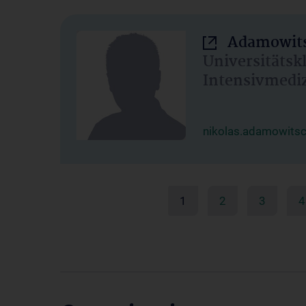
Adamowits
Universitätsk
Intensivmedi
nikolas.adamowits
1
2
3
4