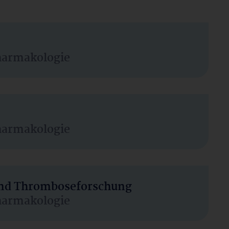
harmakologie
harmakologie
 und Thromboseforschung
harmakologie