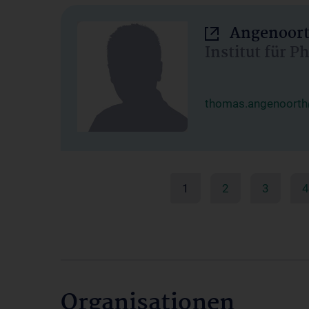
Angenoort
Institut für 
thomas.angenoorth
1
2
3
4
Organisationen