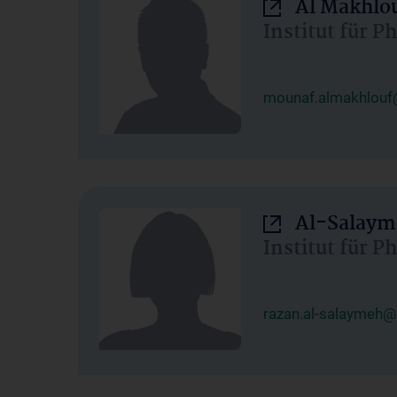
Al Makhlo
Institut für 
mounaf.almakhlouf
Al-Salaym
Institut für 
razan.al-salaymeh@