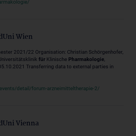
harmakologie/
edUni Wien
ester 2021/22 Organisation: Christian Schörgenhofer,
Universitätsklinik
für
Klinische
Pharmakologie
,
10.2021 Transferring data to external parties in
ents/detail/forum-arzneimitteltherapie-2/
edUni Vienna