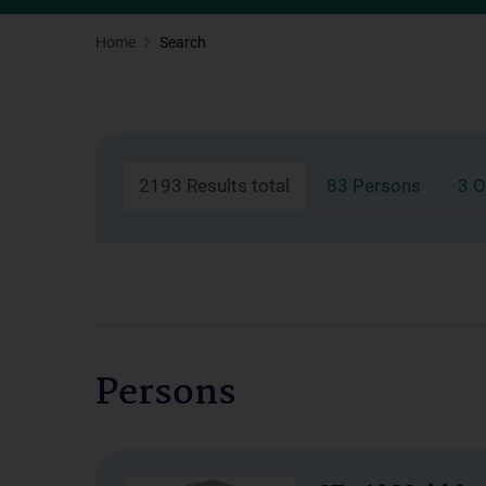
Home
Search
2193 Results total
83 Persons
3 O
Persons