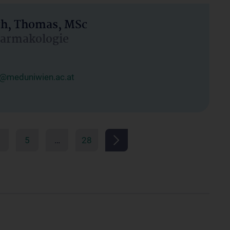
h, Thomas, MSc
Pharmakologie
@meduniwien.ac.at
5
…
28