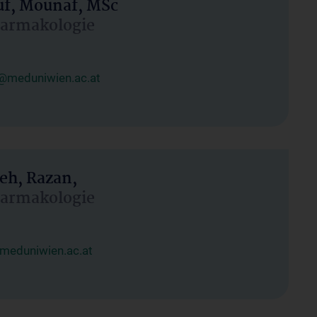
uf, Mounaf, MSc
Pharmakologie
@meduniwien.ac.at
eh, Razan,
Pharmakologie
meduniwien.ac.at