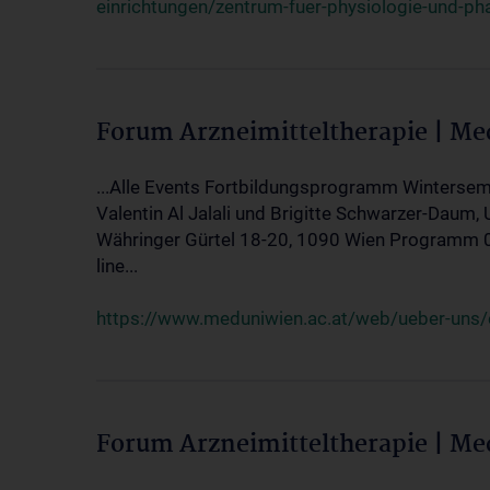
einrichtungen/zentrum-fuer-physiologie-und-p
Forum Arzneimitteltherapie | M
...Alle Events Fortbildungsprogramm Wintersem
Valentin Al Jalali und Brigitte Schwarzer-Daum, 
Währinger Gürtel 18-20, 1090 Wien Programm 05.
line...
https://www.meduniwien.ac.at/web/ueber-uns/ev
Forum Arzneimitteltherapie | M