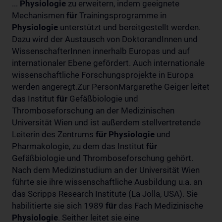
...
Physiologie
zu erweitern, indem geeignete
Mechanismen
für
Trainingsprogramme in
Physiologie
unterstützt und bereitgestellt werden.
Dazu wird der Austausch von DoktorandInnen und
WissenschafterInnen innerhalb Europas und auf
internationaler Ebene gefördert. Auch internationale
wissenschaftliche Forschungsprojekte in Europa
werden angeregt.Zur PersonMargarethe Geiger leitet
das Institut
für
Gefäßbiologie und
Thromboseforschung an der Medizinischen
Universität Wien und ist außerdem stellvertretende
Leiterin des Zentrums
für
Physiologie
und
Pharmakologie, zu dem das Institut
für
Gefäßbiologie und Thromboseforschung gehört.
Nach dem Medizinstudium an der Universität Wien
führte sie ihre wissenschaftliche Ausbildung u.a. an
das Scripps Research Institute (La Jolla, USA). Sie
habilitierte sie sich 1989
für
das Fach Medizinische
Physiologie
. Seither leitet sie eine