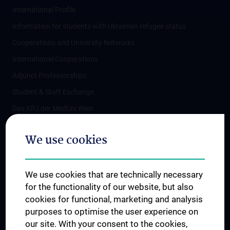
International Profile
Information for students with Ukrainian refugee status
Cooperations and University Networks
International Cooperations
Adjunct Professorships
Student & Staff Exchange
Das KPJ der MedUni Wien
Postgraduate Trainings
We use cookies
Dual Career
Trusted Reseach - Research Security - Foreign Interference
We use cookies that are technically necessary
UNESCO Chair on Bioethics
for the functionality of our website, but also
MUVI
cookies for functional, marketing and analysis
purposes to optimise the user experience on
our site. With your consent to the cookies,