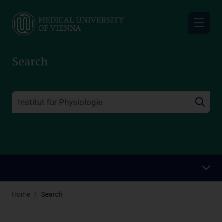
Skip
to
main
content
Search
Home
Search