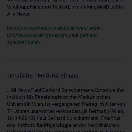
WhatsappFacebookTwitterLinkedInXingMailBlueSky
Alle News...
https://www.meduniwien.ac.at/web/ueber-
uns/news/detail/trauer-um-paul-gerhard-
spieckermann/
Detailsite | MedUni Vienna
...All News Paul Gerhard Spieckermann, Emeritus des
Instituts
für
Physiologie
an der Medizinischen
Universität Wien, ist vergangenen Freitag im Alter von
74 Jahren unerwartet verstorben. [in German:] (Wien,
18-04-2012) Paul Gerhard Spieckermann, Emeritus
des Instituts
für
Physiologie
an der Medizinischen