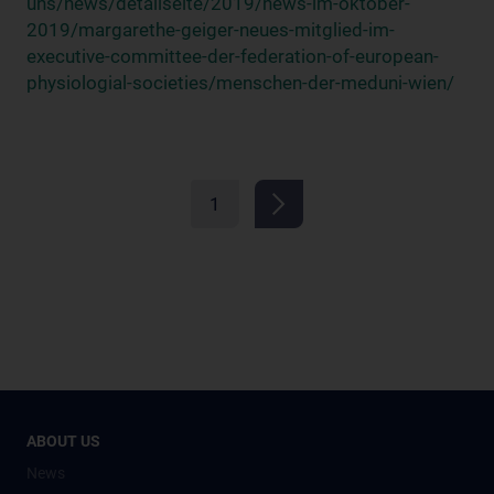
uns/news/detailseite/2019/news-im-oktober-
2019/margarethe-geiger-neues-mitglied-im-
executive-committee-der-federation-of-european-
physiologial-societies/menschen-der-meduni-wien/
1
ABOUT US
News