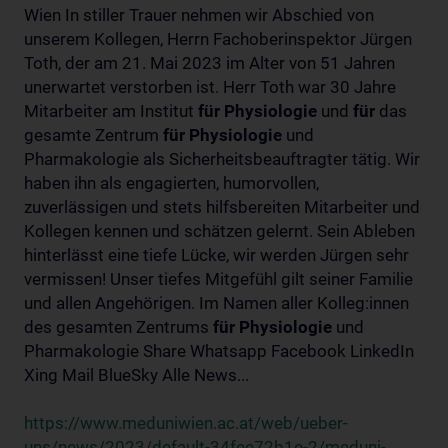
Wien In stiller Trauer nehmen wir Abschied von
unserem Kollegen, Herrn Fachoberinspektor Jürgen
Toth, der am 21. Mai 2023 im Alter von 51 Jahren
unerwartet verstorben ist. Herr Toth war 30 Jahre
Mitarbeiter am Institut
für
Physiologie
und
für
das
gesamte Zentrum
für
Physiologie
und
Pharmakologie als Sicherheitsbeauftragter tätig. Wir
haben ihn als engagierten, humorvollen,
zuverlässigen und stets hilfsbereiten Mitarbeiter und
Kollegen kennen und schätzen gelernt. Sein Ableben
hinterlässt eine tiefe Lücke, wir werden Jürgen sehr
vermissen! Unser tiefes Mitgefühl gilt seiner Familie
und allen Angehörigen. Im Namen aller Kolleg:innen
des gesamten Zentrums
für
Physiologie
und
Pharmakologie Share Whatsapp Facebook LinkedIn
Xing Mail BlueSky Alle News...
https://www.meduniwien.ac.at/web/ueber-
uns/news/2023/default-34fee72b1e-2/meduni-