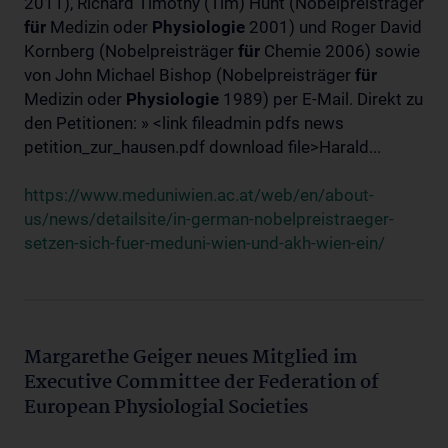
2011), Richard Timothy (Tim) Hunt (Nobelpreisträger
für
Medizin oder
Physiologie
2001) und Roger David
Kornberg (Nobelpreisträger
für
Chemie 2006) sowie
von John Michael Bishop (Nobelpreisträger
für
Medizin oder
Physiologie
1989) per E-Mail. Direkt zu
den Petitionen: » <link fileadmin pdfs news
petition_zur_hausen.pdf download file>Harald...
https://www.meduniwien.ac.at/web/en/about-
us/news/detailsite/in-german-nobelpreistraeger-
setzen-sich-fuer-meduni-wien-und-akh-wien-ein/
Margarethe Geiger neues Mitglied im
Executive Committee der Federation of
European Physiologial Societies