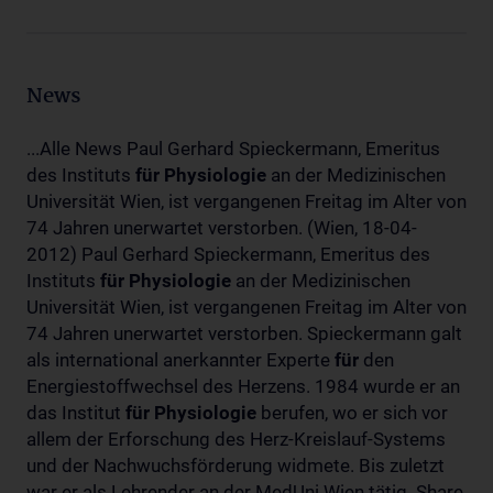
News
...Alle News Paul Gerhard Spieckermann, Emeritus
des Instituts
für
Physiologie
an der Medizinischen
Universität Wien, ist vergangenen Freitag im Alter von
74 Jahren unerwartet verstorben. (Wien, 18-04-
2012) Paul Gerhard Spieckermann, Emeritus des
Instituts
für
Physiologie
an der Medizinischen
Universität Wien, ist vergangenen Freitag im Alter von
74 Jahren unerwartet verstorben. Spieckermann galt
als international anerkannter Experte
für
den
Energiestoffwechsel des Herzens. 1984 wurde er an
das Institut
für
Physiologie
berufen, wo er sich vor
allem der Erforschung des Herz-Kreislauf-Systems
und der Nachwuchsförderung widmete. Bis zuletzt
war er als Lehrender an der MedUni Wien tätig. Share