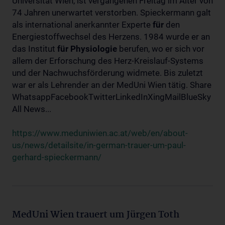
Universität Wien, ist vergangenen Freitag im Alter von
74 Jahren unerwartet verstorben. Spieckermann galt
als international anerkannter Experte
für
den
Energiestoffwechsel des Herzens. 1984 wurde er an
das Institut
für
Physiologie
berufen, wo er sich vor
allem der Erforschung des Herz-Kreislauf-Systems
und der Nachwuchsförderung widmete. Bis zuletzt
war er als Lehrender an der MedUni Wien tätig. Share
WhatsappFacebookTwitterLinkedInXingMailBlueSky
All News...
https://www.meduniwien.ac.at/web/en/about-
us/news/detailsite/in-german-trauer-um-paul-
gerhard-spieckermann/
MedUni Wien trauert um Jürgen Toth