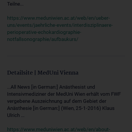
Teilne...
https://www.meduniwien.ac.at/web/en/ueber-
uns/events/jaehrliche-events/interdisziplinaere-
perioperative-echokardiographie-
notfallsonographie/aufbaukurs/
Detailsite | MedUni Vienna
...All News [in German:] Anästhesist und
Intensivmediziner der MedUni Wien erhält vom FWF
vergebene Auszeichnung auf dem Gebiet der
Anästhesie [in German:] (Wien, 25-1-2016) Klaus
Ulrich ...
https://www.meduniwien.ac.at/web/en/about-