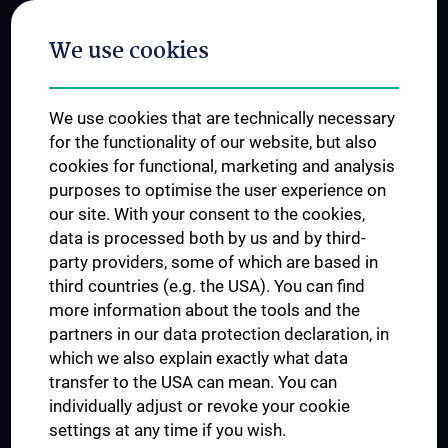
Postgraduate Trainings
We use cookies
Dual Career
Trusted Reseach - Research Security - Foreign Interference
We use cookies that are technically necessary
UNESCO Chair on Bioethics
for the functionality of our website, but also
MUVI
cookies for functional, marketing and analysis
purposes to optimise the user experience on
our site. With your consent to the cookies,
Connect with us
data is processed both by us and by third-
party providers, some of which are based in
third countries (e.g. the USA). You can find
more information about the tools and the
partners in our data protection declaration, in
which we also explain exactly what data
PRESSE
transfer to the USA can mean. You can
JOBS
individually adjust or revoke your cookie
MEDUNI SHOP
settings at any time if you wish.