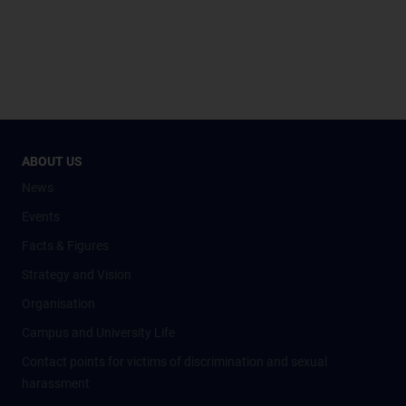
ABOUT US
News
Events
Facts & Figures
Strategy and Vision
Organisation
Campus and University Life
Contact points for victims of discrimination and sexual
harassment