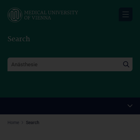
Skip
to
main
content
Search
Home
Search