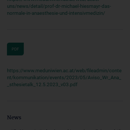
uns/news/detail/prof-dr-michael-hiesmayr-das-
normale-in-anaesthesie-und-intensivmedizin/
PDF
https://www.meduniwien.ac.at/web/fileadmin/conte
nt/kommunikation/events/2023/05/Aviso_Wr_Ana_
_sthesietalk_12.5.2023_v03.pdf
News