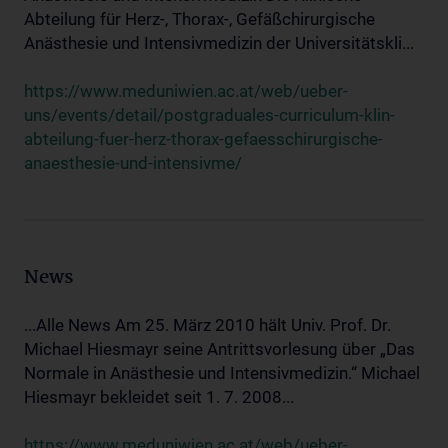
Abteilung für Herz-, Thorax-, Gefäßchirurgische
Anästhesie und Intensivmedizin der Universitätskli...
https://www.meduniwien.ac.at/web/ueber-
uns/events/detail/postgraduales-curriculum-klin-
abteilung-fuer-herz-thorax-gefaesschirurgische-
anaesthesie-und-intensivme/
News
...Alle News Am 25. März 2010 hält Univ. Prof. Dr.
Michael Hiesmayr seine Antrittsvorlesung über „Das
Normale in Anästhesie und Intensivmedizin.“ Michael
Hiesmayr bekleidet seit 1. 7. 2008...
https://www.meduniwien.ac.at/web/ueber-