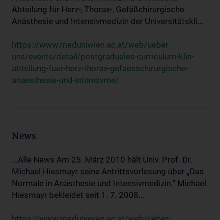
Abteilung für Herz-, Thorax-, Gefäßchirurgische
Anästhesie und Intensivmedizin der Universitätskli...
https://www.meduniwien.ac.at/web/ueber-
uns/events/detail/postgraduales-curriculum-klin-
abteilung-fuer-herz-thorax-gefaesschirurgische-
anaesthesie-und-intensivme/
News
...Alle News Am 25. März 2010 hält Univ. Prof. Dr.
Michael Hiesmayr seine Antrittsvorlesung über „Das
Normale in Anästhesie und Intensivmedizin.“ Michael
Hiesmayr bekleidet seit 1. 7. 2008...
https://www.meduniwien.ac.at/web/ueber-