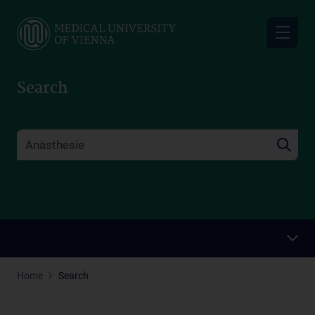
Skip
to
main
content
Search
Home
Search