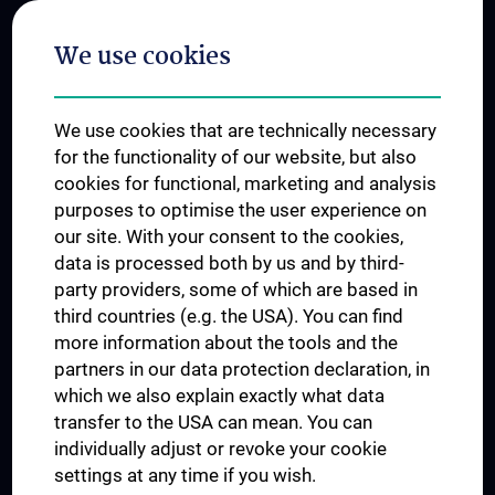
Postgraduate Trainings
We use cookies
Dual Career
Trusted Reseach - Research Security - Foreign Interference
We use cookies that are technically necessary
UNESCO Chair on Bioethics
for the functionality of our website, but also
MUVI
cookies for functional, marketing and analysis
purposes to optimise the user experience on
our site. With your consent to the cookies,
Connect with us
data is processed both by us and by third-
party providers, some of which are based in
third countries (e.g. the USA). You can find
more information about the tools and the
partners in our data protection declaration, in
which we also explain exactly what data
PRESSE
transfer to the USA can mean. You can
JOBS
individually adjust or revoke your cookie
MEDUNI SHOP
settings at any time if you wish.