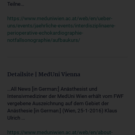
Teilne...
https://www.meduniwien.ac.at/web/en/ueber-
uns/events/jaehrliche-events/interdisziplinaere-
perioperative-echokardiographie-
notfallsonographie/aufbaukurs/
Detailsite | MedUni Vienna
...All News [in German:] Anästhesist und
Intensivmediziner der MedUni Wien erhält vom FWF
vergebene Auszeichnung auf dem Gebiet der
Anästhesie [in German:] (Wien, 25-1-2016) Klaus
Ulrich ...
https://www.meduniwien.ac.at/web/en/about-