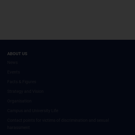
ABOUT US
News
Events
Facts & Figures
Strategy and Vision
Organisation
Campus and University Life
Contact points for victims of discrimination and sexual
harassment