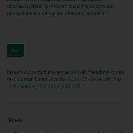
uns/news/detail/prof-dr-michael-hiesmayr-das-
normale-in-anaesthesie-und-intensivmedizin/
PDF
https://www.meduniwien.ac.at/web/fileadmin/conte
nt/kommunikation/events/2023/05/Aviso_Wr_Ana_
_sthesietalk_12.5.2023_v03.pdf
News