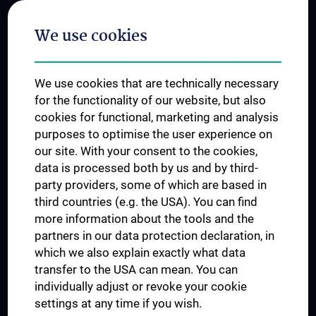
Postgraduate Trainings
We use cookies
Dual Career
Trusted Reseach - Research Security - Foreign Interference
We use cookies that are technically necessary
UNESCO Chair on Bioethics
for the functionality of our website, but also
MUVI
cookies for functional, marketing and analysis
purposes to optimise the user experience on
our site. With your consent to the cookies,
Connect with us
data is processed both by us and by third-
party providers, some of which are based in
third countries (e.g. the USA). You can find
more information about the tools and the
partners in our data protection declaration, in
which we also explain exactly what data
PRESSE
transfer to the USA can mean. You can
JOBS
individually adjust or revoke your cookie
MEDUNI SHOP
settings at any time if you wish.