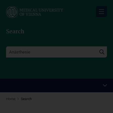
Skip
to
main
content
Search
Home
Search