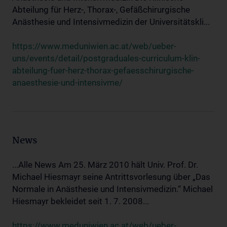
Abteilung für Herz-, Thorax-, Gefäßchirurgische
Anästhesie und Intensivmedizin der Universitätskli...
https://www.meduniwien.ac.at/web/ueber-
uns/events/detail/postgraduales-curriculum-klin-
abteilung-fuer-herz-thorax-gefaesschirurgische-
anaesthesie-und-intensivme/
News
...Alle News Am 25. März 2010 hält Univ. Prof. Dr.
Michael Hiesmayr seine Antrittsvorlesung über „Das
Normale in Anästhesie und Intensivmedizin.“ Michael
Hiesmayr bekleidet seit 1. 7. 2008...
https://www.meduniwien.ac.at/web/ueber-