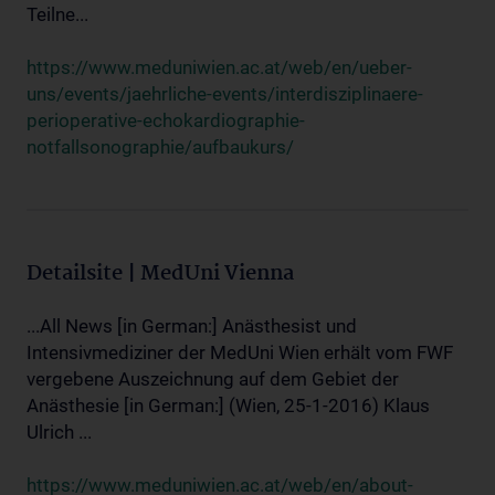
Teilne...
https://www.meduniwien.ac.at/web/en/ueber-
uns/events/jaehrliche-events/interdisziplinaere-
perioperative-echokardiographie-
notfallsonographie/aufbaukurs/
Detailsite | MedUni Vienna
...All News [in German:] Anästhesist und
Intensivmediziner der MedUni Wien erhält vom FWF
vergebene Auszeichnung auf dem Gebiet der
Anästhesie [in German:] (Wien, 25-1-2016) Klaus
Ulrich ...
https://www.meduniwien.ac.at/web/en/about-