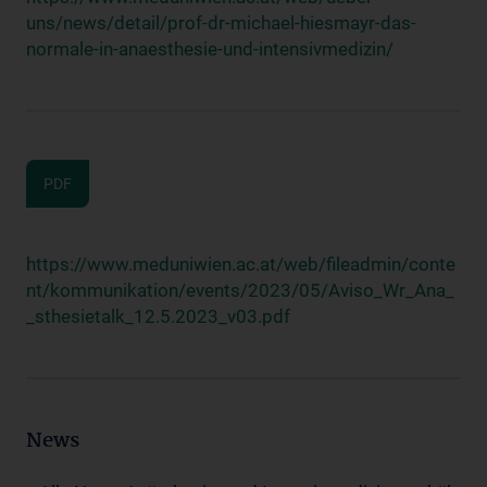
uns/news/detail/prof-dr-michael-hiesmayr-das-
normale-in-anaesthesie-und-intensivmedizin/
PDF
https://www.meduniwien.ac.at/web/fileadmin/conte
nt/kommunikation/events/2023/05/Aviso_Wr_Ana_
_sthesietalk_12.5.2023_v03.pdf
News