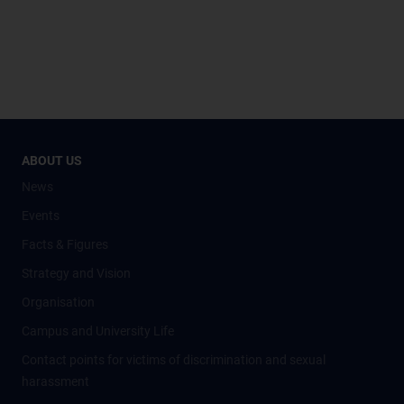
ABOUT US
News
Events
Facts & Figures
Strategy and Vision
Organisation
Campus and University Life
Contact points for victims of discrimination and sexual
harassment