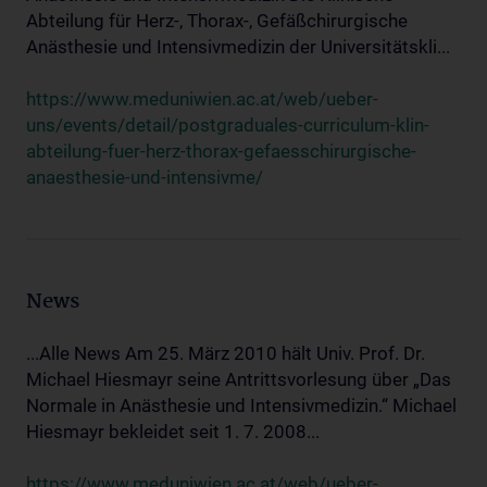
Abteilung für Herz-, Thorax-, Gefäßchirurgische
Anästhesie und Intensivmedizin der Universitätskli...
https://www.meduniwien.ac.at/web/ueber-
uns/events/detail/postgraduales-curriculum-klin-
abteilung-fuer-herz-thorax-gefaesschirurgische-
anaesthesie-und-intensivme/
News
...Alle News Am 25. März 2010 hält Univ. Prof. Dr.
Michael Hiesmayr seine Antrittsvorlesung über „Das
Normale in Anästhesie und Intensivmedizin.“ Michael
Hiesmayr bekleidet seit 1. 7. 2008...
https://www.meduniwien.ac.at/web/ueber-