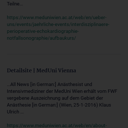
Teilne...
https://www.meduniwien.ac.at/web/en/ueber-
uns/events/jaehrliche-events/interdisziplinaere-
perioperative-echokardiographie-
notfallsonographie/aufbaukurs/
Detailsite | MedUni Vienna
...All News [in German:] Anästhesist und
Intensivmediziner der MedUni Wien erhält vom FWF
vergebene Auszeichnung auf dem Gebiet der
Anästhesie [in German:] (Wien, 25-1-2016) Klaus
Ulrich ...
https://www.meduniwien.ac.at/web/en/about-