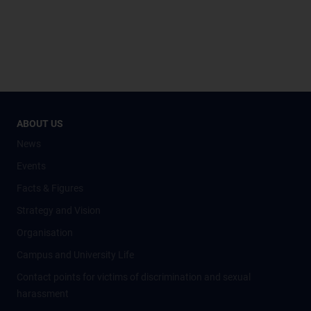
ABOUT US
News
Events
Facts & Figures
Strategy and Vision
Organisation
Campus and University Life
Contact points for victims of discrimination and sexual
harassment