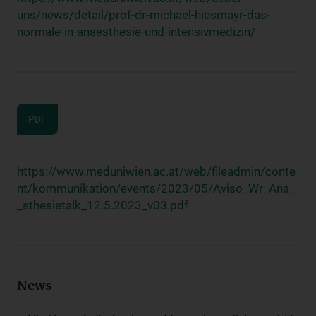
uns/news/detail/prof-dr-michael-hiesmayr-das-
normale-in-anaesthesie-und-intensivmedizin/
PDF
https://www.meduniwien.ac.at/web/fileadmin/conte
nt/kommunikation/events/2023/05/Aviso_Wr_Ana_
_sthesietalk_12.5.2023_v03.pdf
News