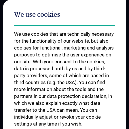
Postgraduate Trainings
We use cookies
Dual Career
Trusted Reseach - Research Security - Foreign Interference
We use cookies that are technically necessary
UNESCO Chair on Bioethics
for the functionality of our website, but also
MUVI
cookies for functional, marketing and analysis
purposes to optimise the user experience on
our site. With your consent to the cookies,
Connect with us
data is processed both by us and by third-
party providers, some of which are based in
third countries (e.g. the USA). You can find
more information about the tools and the
partners in our data protection declaration, in
which we also explain exactly what data
PRESSE
transfer to the USA can mean. You can
JOBS
individually adjust or revoke your cookie
MEDUNI SHOP
settings at any time if you wish.