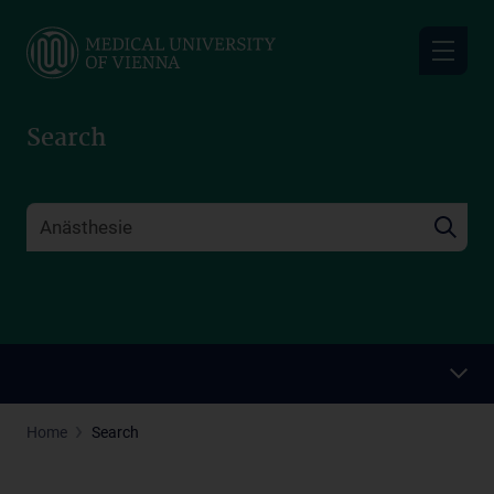
Skip
to
main
content
Search
Home
Search