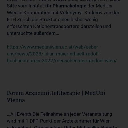
Sitte vom Institut
für
Pharmakologie
der MedUni
Wien in Kooperation mit Volodymyr Korkhov von der
ETH Zürich die Struktur eines bisher wenig
erforschten Kationentransporters darstellen und
untersuchte außerdem...
https://www.meduniwien.ac.at/web/ueber-
uns/news/2023/julian-maier-erhaelt-rudolf-
buchheim-preis-2022/menschen-der-meduni-wien/
Forum Arzneimitteltherapie | MedUni
Vienna
...All Events Die Teilnahme an jeder Veranstaltung
wird mit 1 DFP-Punkt der Ärztekammer
für
Wien
akkreditiert. Organisation: Peter Matzneller, Brigitte