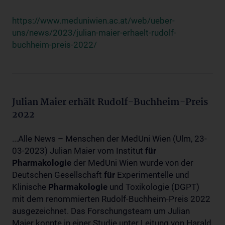
https://www.meduniwien.ac.at/web/ueber-
uns/news/2023/julian-maier-erhaelt-rudolf-
buchheim-preis-2022/
Julian Maier erhält Rudolf-Buchheim-Preis
2022
...Alle News – Menschen der MedUni Wien (Ulm, 23-
03-2023) Julian Maier vom Institut
für
Pharmakologie
der MedUni Wien wurde von der
Deutschen Gesellschaft
für
Experimentelle und
Klinische
Pharmakologie
und Toxikologie (DGPT)
mit dem renommierten Rudolf-Buchheim-Preis 2022
ausgezeichnet. Das Forschungsteam um Julian
Maier konnte in einer Studie unter Leitung von Harald