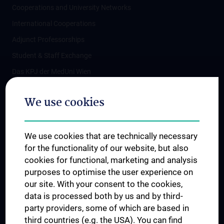
Cooperations and University Networks
International Cooperations
Adjunct Professorships
Student & Staff Exchange
Das KPJ der MedUni Wien
Postgraduate Trainings
We use cookies
Dual Career
Trusted Reseach - Research Security - Foreign Interference
We use cookies that are technically necessary
UNESCO Chair on Bioethics
for the functionality of our website, but also
MUVI
cookies for functional, marketing and analysis
purposes to optimise the user experience on
our site. With your consent to the cookies,
Connect with us
data is processed both by us and by third-
party providers, some of which are based in
third countries (e.g. the USA). You can find