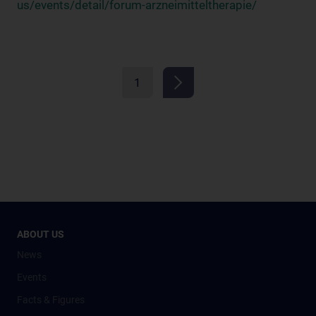
us/events/detail/forum-arzneimitteltherapie/
1
ABOUT US
News
Events
Facts & Figures