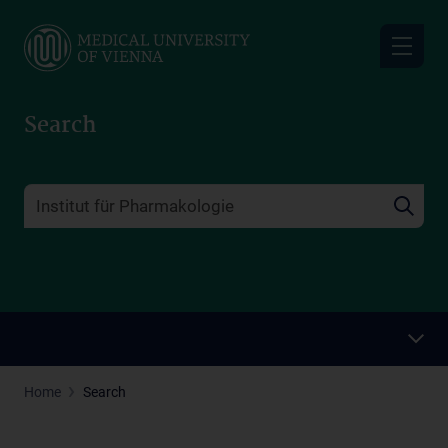
Skip
to
main
content
Search
Home
Search