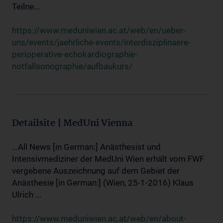
Teilne...
https://www.meduniwien.ac.at/web/en/ueber-
uns/events/jaehrliche-events/interdisziplinaere-
perioperative-echokardiographie-
notfallsonographie/aufbaukurs/
Detailsite | MedUni Vienna
...All News [in German:] Anästhesist und
Intensivmediziner der MedUni Wien erhält vom FWF
vergebene Auszeichnung auf dem Gebiet der
Anästhesie [in German:] (Wien, 25-1-2016) Klaus
Ulrich ...
https://www.meduniwien.ac.at/web/en/about-