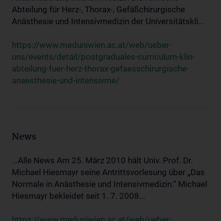
Abteilung für Herz-, Thorax-, Gefäßchirurgische
Anästhesie und Intensivmedizin der Universitätskli...
https://www.meduniwien.ac.at/web/ueber-
uns/events/detail/postgraduales-curriculum-klin-
abteilung-fuer-herz-thorax-gefaesschirurgische-
anaesthesie-und-intensivme/
News
...Alle News Am 25. März 2010 hält Univ. Prof. Dr.
Michael Hiesmayr seine Antrittsvorlesung über „Das
Normale in Anästhesie und Intensivmedizin.“ Michael
Hiesmayr bekleidet seit 1. 7. 2008...
https://www.meduniwien.ac.at/web/ueber-