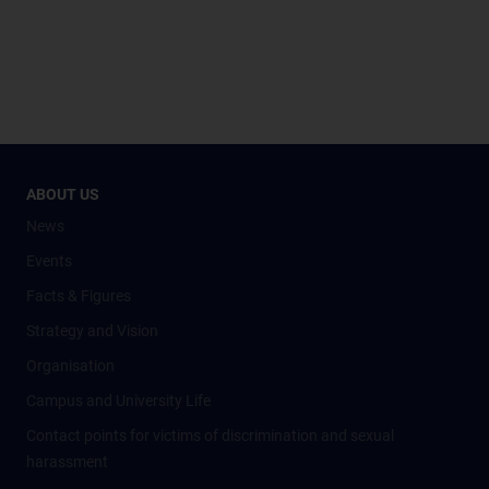
ABOUT US
News
Events
Facts & Figures
Strategy and Vision
Organisation
Campus and University Life
Contact points for victims of discrimination and sexual
harassment