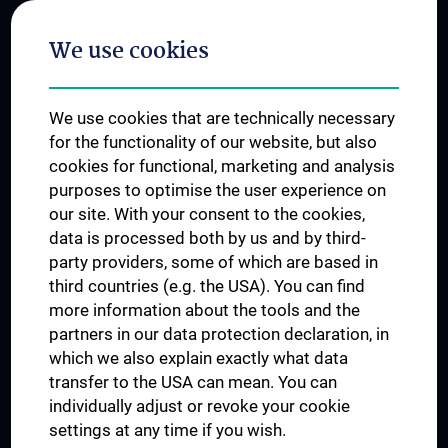
Postgraduate Trainings
We use cookies
Dual Career
Trusted Reseach - Research Security - Foreign Interference
We use cookies that are technically necessary
UNESCO Chair on Bioethics
for the functionality of our website, but also
MUVI
cookies for functional, marketing and analysis
purposes to optimise the user experience on
our site. With your consent to the cookies,
Connect with us
data is processed both by us and by third-
party providers, some of which are based in
third countries (e.g. the USA). You can find
more information about the tools and the
partners in our data protection declaration, in
which we also explain exactly what data
PRESSE
transfer to the USA can mean. You can
JOBS
individually adjust or revoke your cookie
MEDUNI SHOP
settings at any time if you wish.