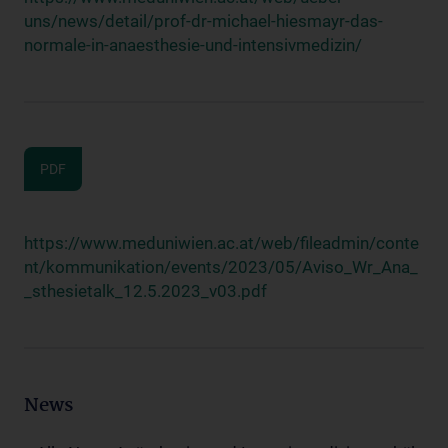
uns/news/detail/prof-dr-michael-hiesmayr-das-
normale-in-anaesthesie-und-intensivmedizin/
PDF
https://www.meduniwien.ac.at/web/fileadmin/conte
nt/kommunikation/events/2023/05/Aviso_Wr_Ana_
_sthesietalk_12.5.2023_v03.pdf
News