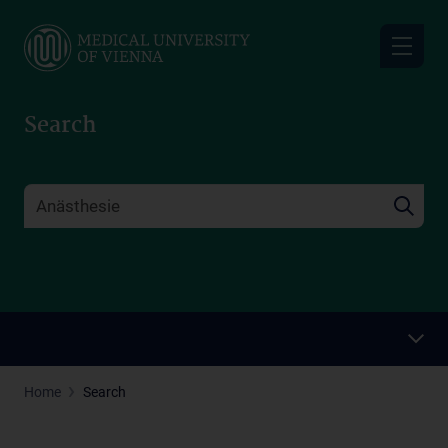
Skip
to
main
content
Search
Home
Search