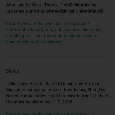
Abteilung für Herz-, Thorax-, Gefäßchirurgische
Anästhesie und Intensivmedizin der Universitätskli...
https://www.meduniwien.ac.at/web/ueber-
uns/events/detail/postgraduales-curriculum-klin-
abteilung-fuer-herz-thorax-gefaesschirurgische-
anaesthesie-und-intensivme/
News
...Alle News Am 25. März 2010 hält Univ. Prof. Dr.
Michael Hiesmayr seine Antrittsvorlesung über „Das
Normale in Anästhesie und Intensivmedizin.“ Michael
Hiesmayr bekleidet seit 1. 7. 2008...
https://www.meduniwien.ac.at/web/ueber-