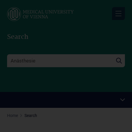
Skip
to
main
content
Search
Home
Search