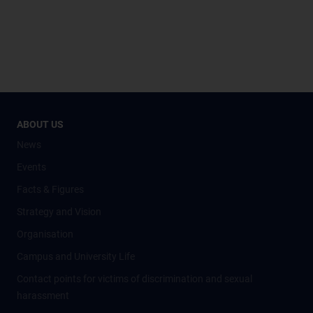
ABOUT US
News
Events
Facts & Figures
Strategy and Vision
Organisation
Campus and University Life
Contact points for victims of discrimination and sexual
harassment