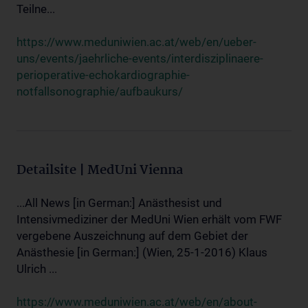
Teilne...
https://www.meduniwien.ac.at/web/en/ueber-
uns/events/jaehrliche-events/interdisziplinaere-
perioperative-echokardiographie-
notfallsonographie/aufbaukurs/
Detailsite | MedUni Vienna
...All News [in German:] Anästhesist und
Intensivmediziner der MedUni Wien erhält vom FWF
vergebene Auszeichnung auf dem Gebiet der
Anästhesie [in German:] (Wien, 25-1-2016) Klaus
Ulrich ...
https://www.meduniwien.ac.at/web/en/about-