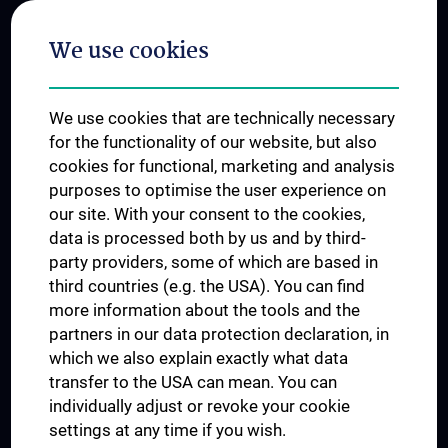
Postgraduate Trainings
We use cookies
Dual Career
Trusted Reseach - Research Security - Foreign Interference
We use cookies that are technically necessary
UNESCO Chair on Bioethics
for the functionality of our website, but also
MUVI
cookies for functional, marketing and analysis
purposes to optimise the user experience on
our site. With your consent to the cookies,
Connect with us
data is processed both by us and by third-
party providers, some of which are based in
third countries (e.g. the USA). You can find
more information about the tools and the
partners in our data protection declaration, in
which we also explain exactly what data
PRESSE
transfer to the USA can mean. You can
JOBS
individually adjust or revoke your cookie
MEDUNI SHOP
settings at any time if you wish.