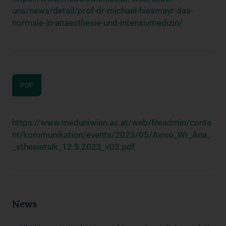
uns/news/detail/prof-dr-michael-hiesmayr-das-
normale-in-anaesthesie-und-intensivmedizin/
PDF
https://www.meduniwien.ac.at/web/fileadmin/conte
nt/kommunikation/events/2023/05/Aviso_Wr_Ana_
_sthesietalk_12.5.2023_v03.pdf
News