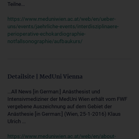
Teilne...
https://www.meduniwien.ac.at/web/en/ueber-
uns/events/jaehrliche-events/interdisziplinaere-
perioperative-echokardiographie-
notfallsonographie/aufbaukurs/
Detailsite | MedUni Vienna
...All News [in German:] Anästhesist und
Intensivmediziner der MedUni Wien erhält vom FWF
vergebene Auszeichnung auf dem Gebiet der
Anästhesie [in German:] (Wien, 25-1-2016) Klaus
Ulrich ...
https://www.meduniwien.ac.at/web/en/about-