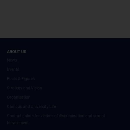
ABOUT US
News
Events
Facts & Figures
Strategy and Vision
Organisation
Campus and University Life
Contact points for victims of discrimination and sexual
harassment