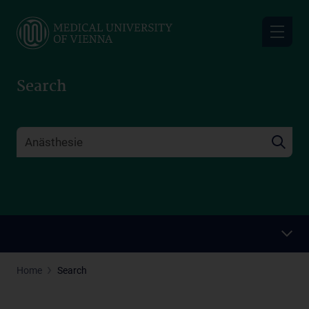
Skip
to
main
content
Search
Home
Search