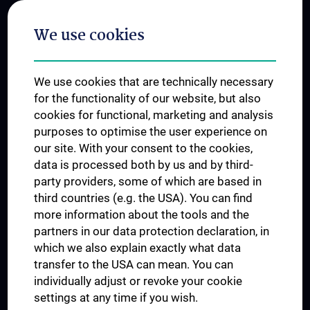
Postgraduate Trainings
We use cookies
Dual Career
Trusted Reseach - Research Security - Foreign Interference
We use cookies that are technically necessary
UNESCO Chair on Bioethics
for the functionality of our website, but also
MUVI
cookies for functional, marketing and analysis
purposes to optimise the user experience on
our site. With your consent to the cookies,
Connect with us
data is processed both by us and by third-
party providers, some of which are based in
third countries (e.g. the USA). You can find
more information about the tools and the
partners in our data protection declaration, in
which we also explain exactly what data
PRESSE
transfer to the USA can mean. You can
JOBS
individually adjust or revoke your cookie
MEDUNI SHOP
settings at any time if you wish.