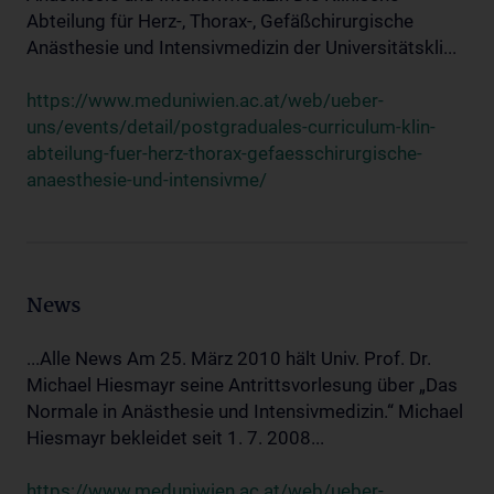
Abteilung für Herz-, Thorax-, Gefäßchirurgische
Anästhesie und Intensivmedizin der Universitätskli...
https://www.meduniwien.ac.at/web/ueber-
uns/events/detail/postgraduales-curriculum-klin-
abteilung-fuer-herz-thorax-gefaesschirurgische-
anaesthesie-und-intensivme/
News
...Alle News Am 25. März 2010 hält Univ. Prof. Dr.
Michael Hiesmayr seine Antrittsvorlesung über „Das
Normale in Anästhesie und Intensivmedizin.“ Michael
Hiesmayr bekleidet seit 1. 7. 2008...
https://www.meduniwien.ac.at/web/ueber-