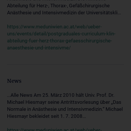
Abteilung für Herz-, Thorax-, Gefäßchirurgische
Anästhesie und Intensivmedizin der Universitätskli...
https://www.meduniwien.ac.at/web/ueber-
uns/events/detail/postgraduales-curriculum-klin-
abteilung-fuer-herz-thorax-gefaesschirurgische-
anaesthesie-und-intensivme/
News
...Alle News Am 25. März 2010 hält Univ. Prof. Dr.
Michael Hiesmayr seine Antrittsvorlesung über „Das
Normale in Anästhesie und Intensivmedizin.“ Michael
Hiesmayr bekleidet seit 1. 7. 2008...
https://www.meduniwien.ac.at/web/ueber-