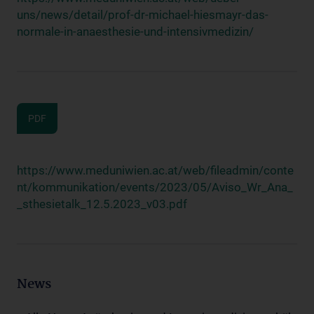
uns/news/detail/prof-dr-michael-hiesmayr-das-
normale-in-anaesthesie-und-intensivmedizin/
PDF
https://www.meduniwien.ac.at/web/fileadmin/conte
nt/kommunikation/events/2023/05/Aviso_Wr_Ana_
_sthesietalk_12.5.2023_v03.pdf
News