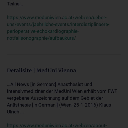
Teilne...
https://www.meduniwien.ac.at/web/en/ueber-
uns/events/jaehrliche-events/interdisziplinaere-
perioperative-echokardiographie-
notfallsonographie/aufbaukurs/
Detailsite | MedUni Vienna
...All News [in German:] Anästhesist und
Intensivmediziner der MedUni Wien erhält vom FWF
vergebene Auszeichnung auf dem Gebiet der
Anästhesie [in German:] (Wien, 25-1-2016) Klaus
Ulrich ...
https://www.meduniwien.ac.at/web/en/about-