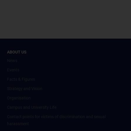
ABOUT US
News
Events
Facts & Figures
Strategy and Vision
Organisation
Campus and University Life
Contact points for victims of discrimination and sexual
harassment