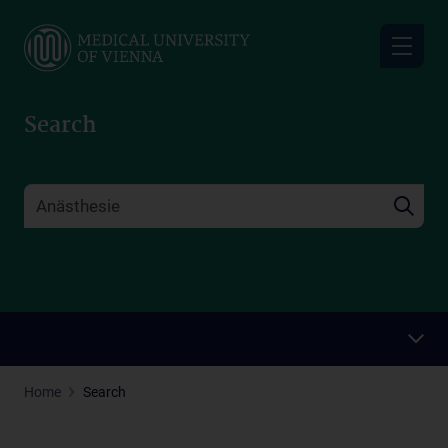
Skip
to
main
content
Search
Home
Search