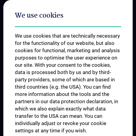
Postgraduate Trainings
We use cookies
Dual Career
Trusted Reseach - Research Security - Foreign Interference
We use cookies that are technically necessary
UNESCO Chair on Bioethics
for the functionality of our website, but also
MUVI
cookies for functional, marketing and analysis
purposes to optimise the user experience on
our site. With your consent to the cookies,
Connect with us
data is processed both by us and by third-
party providers, some of which are based in
third countries (e.g. the USA). You can find
more information about the tools and the
partners in our data protection declaration, in
which we also explain exactly what data
PRESSE
transfer to the USA can mean. You can
JOBS
individually adjust or revoke your cookie
MEDUNI SHOP
settings at any time if you wish.