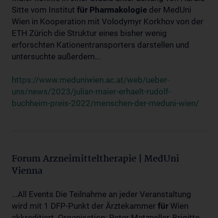
Sitte vom Institut
für
Pharmakologie
der MedUni
Wien in Kooperation mit Volodymyr Korkhov von der
ETH Zürich die Struktur eines bisher wenig
erforschten Kationentransporters darstellen und
untersuchte außerdem...
https://www.meduniwien.ac.at/web/ueber-
uns/news/2023/julian-maier-erhaelt-rudolf-
buchheim-preis-2022/menschen-der-meduni-wien/
Forum Arzneimitteltherapie | MedUni
Vienna
...All Events Die Teilnahme an jeder Veranstaltung
wird mit 1 DFP-Punkt der Ärztekammer
für
Wien
akkreditiert. Organisation: Peter Matzneller, Brigitte