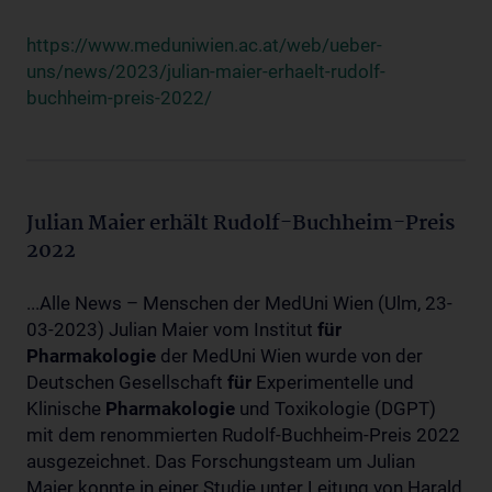
https://www.meduniwien.ac.at/web/ueber-
uns/news/2023/julian-maier-erhaelt-rudolf-
buchheim-preis-2022/
Julian Maier erhält Rudolf-Buchheim-Preis
2022
...Alle News – Menschen der MedUni Wien (Ulm, 23-
03-2023) Julian Maier vom Institut
für
Pharmakologie
der MedUni Wien wurde von der
Deutschen Gesellschaft
für
Experimentelle und
Klinische
Pharmakologie
und Toxikologie (DGPT)
mit dem renommierten Rudolf-Buchheim-Preis 2022
ausgezeichnet. Das Forschungsteam um Julian
Maier konnte in einer Studie unter Leitung von Harald