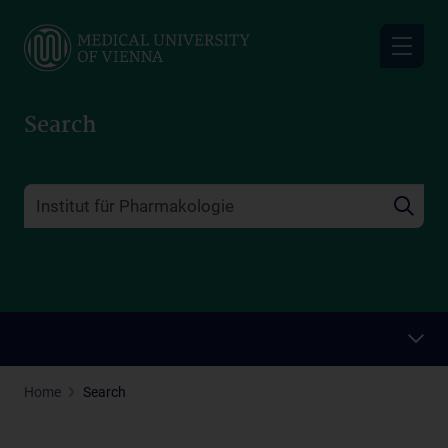
Skip
to
main
content
Search
Home
Search