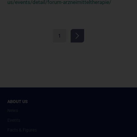
us/events/detail/forum-arzneimitteltherapie/
1
ABOUT US
News
Events
Facts & Figures