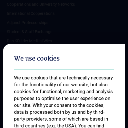
Cooperations and University Networks
International Cooperations
Adjunct Professorships
Student & Staff Exchange
Das KPJ der MedUni Wien
Postgraduate Trainings
We use cookies
Dual Career
Trusted Reseach - Research Security - Foreign Interference
We use cookies that are technically necessary
UNESCO Chair on Bioethics
for the functionality of our website, but also
MUVI
cookies for functional, marketing and analysis
purposes to optimise the user experience on
our site. With your consent to the cookies,
Connect with us
data is processed both by us and by third-
party providers, some of which are based in
third countries (e.g. the USA). You can find