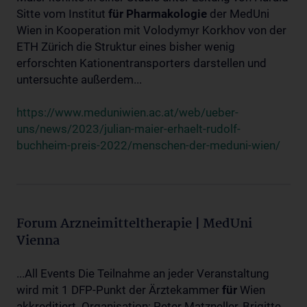
Sitte vom Institut
für
Pharmakologie
der MedUni
Wien in Kooperation mit Volodymyr Korkhov von der
ETH Zürich die Struktur eines bisher wenig
erforschten Kationentransporters darstellen und
untersuchte außerdem...
https://www.meduniwien.ac.at/web/ueber-
uns/news/2023/julian-maier-erhaelt-rudolf-
buchheim-preis-2022/menschen-der-meduni-wien/
Forum Arzneimitteltherapie | MedUni
Vienna
...All Events Die Teilnahme an jeder Veranstaltung
wird mit 1 DFP-Punkt der Ärztekammer
für
Wien
akkreditiert. Organisation: Peter Matzneller, Brigitte