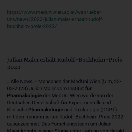
https://www.meduniwien.ac.at/web/ueber-
uns/news/2023/julian-maier-erhaelt-rudolf-
buchheim-preis-2022/
Julian Maier erhält Rudolf-Buchheim-Preis
2022
...Alle News – Menschen der MedUni Wien (Ulm, 23-
03-2023) Julian Maier vom Institut
für
Pharmakologie
der MedUni Wien wurde von der
Deutschen Gesellschaft
für
Experimentelle und
Klinische
Pharmakologie
und Toxikologie (DGPT)
mit dem renommierten Rudolf-Buchheim-Preis 2022
ausgezeichnet. Das Forschungsteam um Julian
Maier konnte in einer Studie unter Leitung von Harald