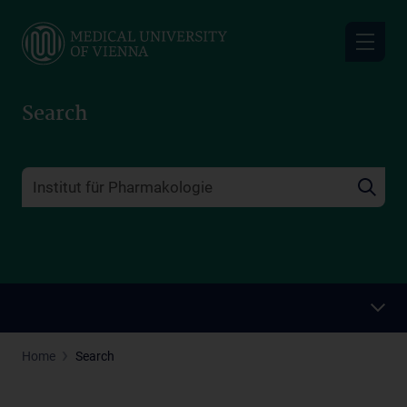
Skip
to
main
content
Search
Home
Search