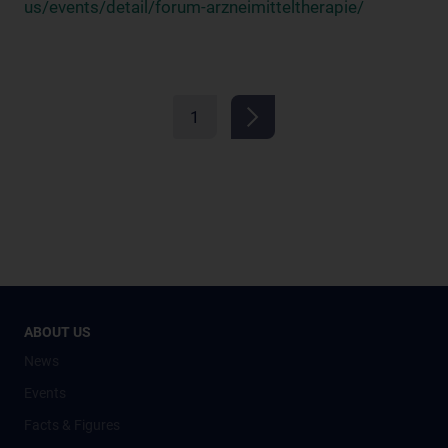
us/events/detail/forum-arzneimitteltherapie/
1
ABOUT US
News
Events
Facts & Figures