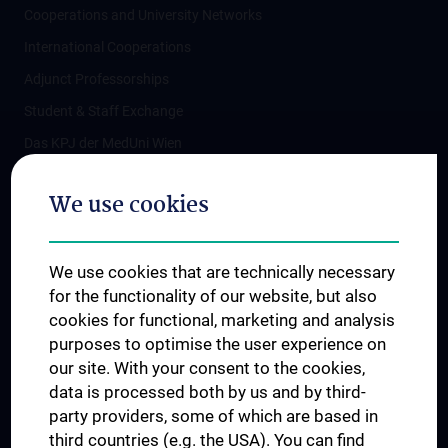
Cooperations and University Networks
International Cooperations
Adjunct Professorships
Student & Staff Exchange
Das KPJ der MedUni Wien
Postgraduate Trainings
We use cookies
Dual Career
Trusted Reseach - Research Security - Foreign Interference
We use cookies that are technically necessary
UNESCO Chair on Bioethics
for the functionality of our website, but also
MUVI
cookies for functional, marketing and analysis
purposes to optimise the user experience on
our site. With your consent to the cookies,
Connect with us
data is processed both by us and by third-
party providers, some of which are based in
third countries (e.g. the USA). You can find