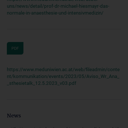
uns/news/detail/prof-dr-michael-hiesmayr-das-
normale-in-anaesthesie-und-intensivmedizin/
PDF
https://www.meduniwien.ac.at/web/fileadmin/conte
nt/kommunikation/events/2023/05/Aviso_Wr_Ana_
_sthesietalk_12.5.2023_v03.pdf
News