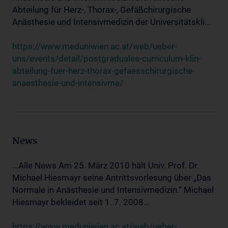
Abteilung für Herz-, Thorax-, Gefäßchirurgische
Anästhesie und Intensivmedizin der Universitätskli...
https://www.meduniwien.ac.at/web/ueber-
uns/events/detail/postgraduales-curriculum-klin-
abteilung-fuer-herz-thorax-gefaesschirurgische-
anaesthesie-und-intensivme/
News
...Alle News Am 25. März 2010 hält Univ. Prof. Dr.
Michael Hiesmayr seine Antrittsvorlesung über „Das
Normale in Anästhesie und Intensivmedizin.“ Michael
Hiesmayr bekleidet seit 1. 7. 2008...
https://www.meduniwien.ac.at/web/ueber-