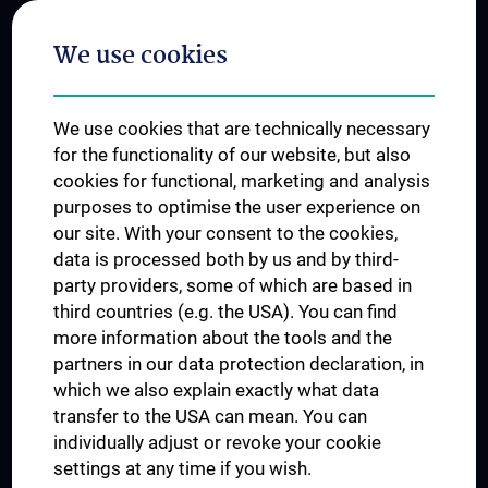
Postgraduate Trainings
We use cookies
Dual Career
Trusted Reseach - Research Security - Foreign Interference
We use cookies that are technically necessary
UNESCO Chair on Bioethics
for the functionality of our website, but also
MUVI
cookies for functional, marketing and analysis
purposes to optimise the user experience on
our site. With your consent to the cookies,
Connect with us
data is processed both by us and by third-
party providers, some of which are based in
third countries (e.g. the USA). You can find
more information about the tools and the
partners in our data protection declaration, in
which we also explain exactly what data
PRESSE
transfer to the USA can mean. You can
JOBS
individually adjust or revoke your cookie
MEDUNI SHOP
settings at any time if you wish.