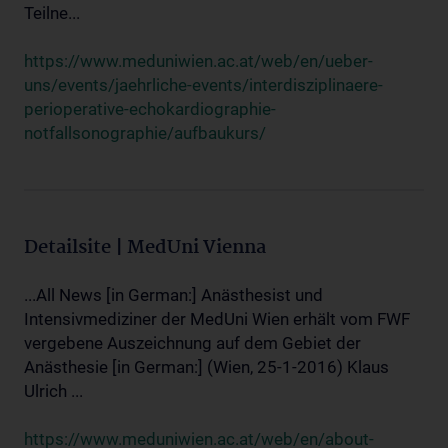
Teilne...
https://www.meduniwien.ac.at/web/en/ueber-
uns/events/jaehrliche-events/interdisziplinaere-
perioperative-echokardiographie-
notfallsonographie/aufbaukurs/
Detailsite | MedUni Vienna
...All News [in German:] Anästhesist und
Intensivmediziner der MedUni Wien erhält vom FWF
vergebene Auszeichnung auf dem Gebiet der
Anästhesie [in German:] (Wien, 25-1-2016) Klaus
Ulrich ...
https://www.meduniwien.ac.at/web/en/about-