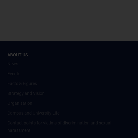
ABOUT US
News
Events
Facts & Figures
Strategy and Vision
Organisation
Campus and University Life
Contact points for victims of discrimination and sexual
harassment