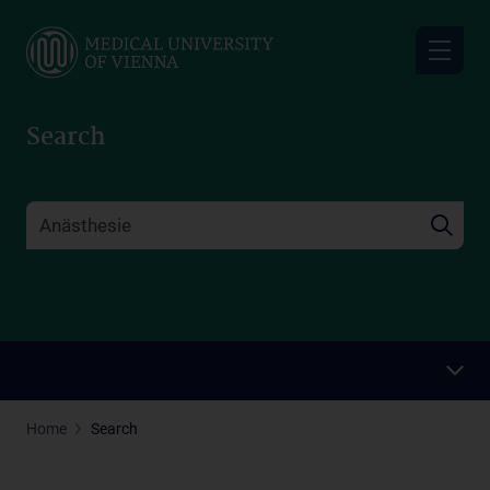
Skip
to
main
content
Search
Home
Search