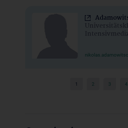
Adamowits
Universitätsk
Intensivmedi
nikolas.adamowits
1
2
3
4