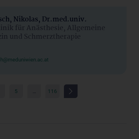
ch, Nikolas, Dr.med.univ.
linik für Anästhesie, Allgemeine
zin und Schmerztherapie
ch@meduniwien.ac.at
5
…
116