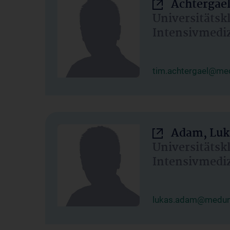
Achtergael
Universitätsk
Intensivmedi
tim.achtergael@med
Adam, Luk
Universitätsk
Intensivmedi
lukas.adam@meduni