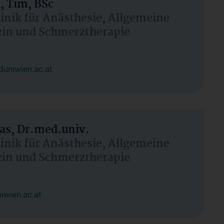
, Tim, BSc
linik für Anästhesie, Allgemeine
zin und Schmerztherapie
uniwien.ac.at
as, Dr.med.univ.
linik für Anästhesie, Allgemeine
zin und Schmerztherapie
wien.ac.at