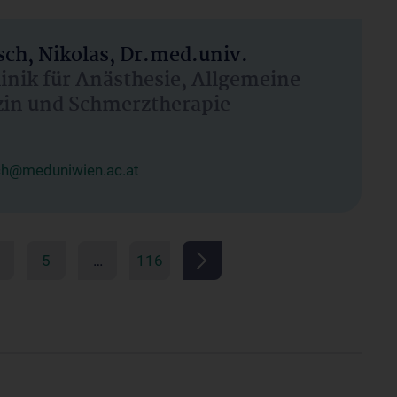
ch, Nikolas, Dr.med.univ.
linik für Anästhesie, Allgemeine
zin und Schmerztherapie
ch@meduniwien.ac.at
5
…
116