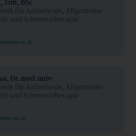
, Tim, BSc
linik für Anästhesie, Allgemeine
zin und Schmerztherapie
uniwien.ac.at
as, Dr.med.univ.
linik für Anästhesie, Allgemeine
zin und Schmerztherapie
wien.ac.at