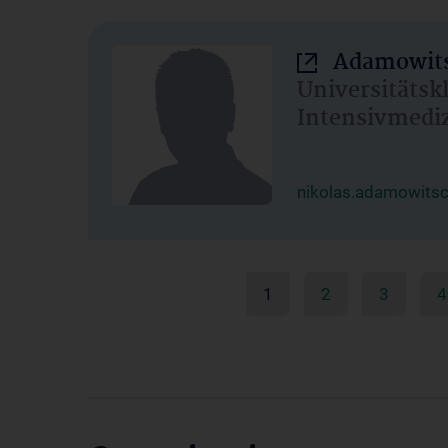
Adamowits
Universitätsk
Intensivmedi
nikolas.adamowits
1
2
3
4