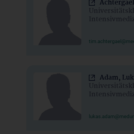
Achtergael
Universitätsk
Intensivmedi
tim.achtergael@med
Adam, Luk
Universitätsk
Intensivmedi
lukas.adam@meduni