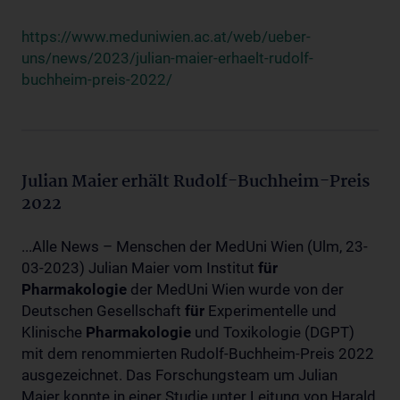
https://www.meduniwien.ac.at/web/ueber-
uns/news/2023/julian-maier-erhaelt-rudolf-
buchheim-preis-2022/
Julian Maier erhält Rudolf-Buchheim-Preis
2022
...Alle News – Menschen der MedUni Wien (Ulm, 23-
03-2023) Julian Maier vom Institut
für
Pharmakologie
der MedUni Wien wurde von der
Deutschen Gesellschaft
für
Experimentelle und
Klinische
Pharmakologie
und Toxikologie (DGPT)
mit dem renommierten Rudolf-Buchheim-Preis 2022
ausgezeichnet. Das Forschungsteam um Julian
Maier konnte in einer Studie unter Leitung von Harald