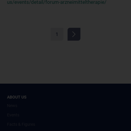
us/events/detail/forum-arzneimitteltherapie/
1
ABOUT US
News
Events
Facts & Figures