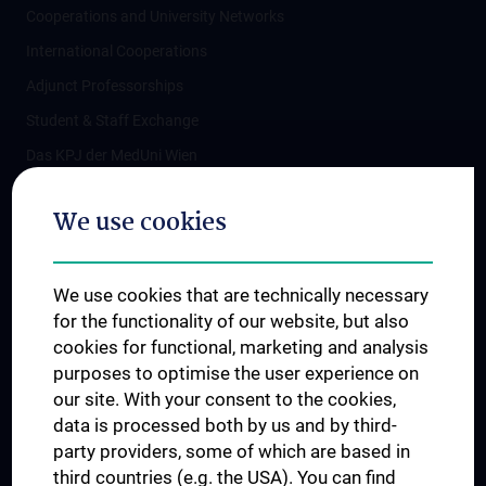
Cooperations and University Networks
International Cooperations
Adjunct Professorships
Student & Staff Exchange
Das KPJ der MedUni Wien
Postgraduate Trainings
We use cookies
Dual Career
Trusted Reseach - Research Security - Foreign Interference
We use cookies that are technically necessary
UNESCO Chair on Bioethics
for the functionality of our website, but also
MUVI
cookies for functional, marketing and analysis
purposes to optimise the user experience on
our site. With your consent to the cookies,
Connect with us
data is processed both by us and by third-
party providers, some of which are based in
third countries (e.g. the USA). You can find