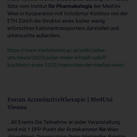
Sitte vom Institut
für
Pharmakologie
der MedUni
Wien in Kooperation mit Volodymyr Korkhov von der
ETH Zürich die Struktur eines bisher wenig
erforschten Kationentransporters darstellen und
untersuchte außerdem...
https://www.meduniwien.ac.at/web/ueber-
uns/news/2023/julian-maier-erhaelt-rudolf-
buchheim-preis-2022/menschen-der-meduni-wien/
Forum Arzneimitteltherapie | MedUni
Vienna
...All Events Die Teilnahme an jeder Veranstaltung
wird mit 1 DFP-Punkt der Ärztekammer
für
Wien
akkreditiert. Organisation: Peter Matzneller, Brigitte