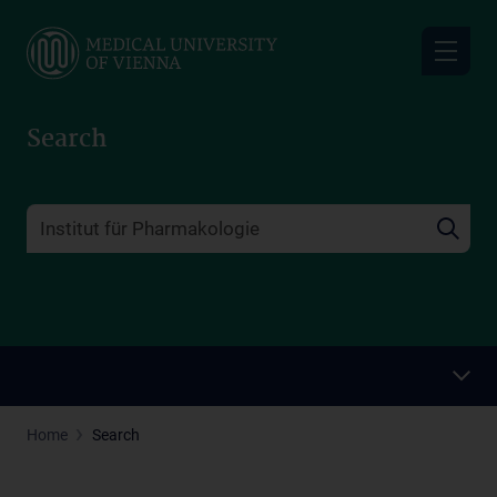
Skip
to
main
content
Search
Home
Search