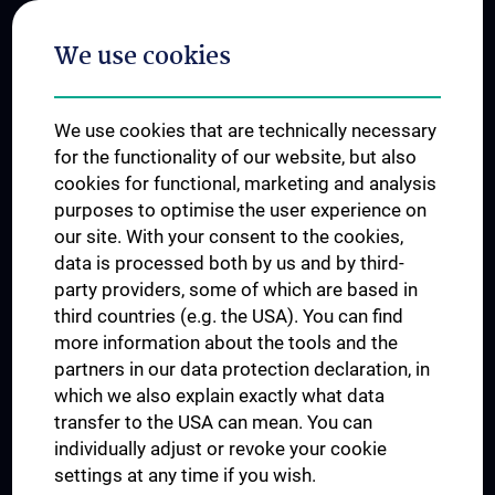
Postgraduate Trainings
We use cookies
Dual Career
Trusted Reseach - Research Security - Foreign Interference
We use cookies that are technically necessary
UNESCO Chair on Bioethics
for the functionality of our website, but also
MUVI
cookies for functional, marketing and analysis
purposes to optimise the user experience on
our site. With your consent to the cookies,
Connect with us
data is processed both by us and by third-
party providers, some of which are based in
third countries (e.g. the USA). You can find
more information about the tools and the
partners in our data protection declaration, in
which we also explain exactly what data
PRESSE
transfer to the USA can mean. You can
JOBS
individually adjust or revoke your cookie
MEDUNI SHOP
settings at any time if you wish.