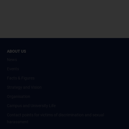
ABOUT US
News
Events
Facts & Figures
Strategy and Vision
Organisation
Campus and University Life
Contact points for victims of discrimination and sexual
harassment