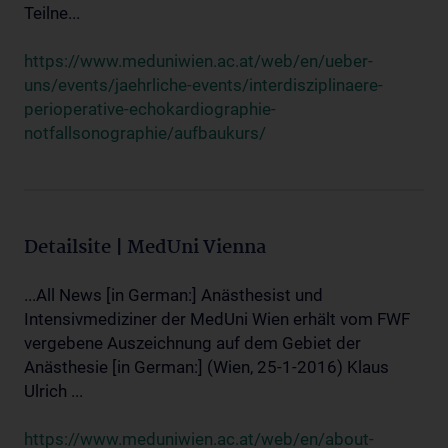
Teilne...
https://www.meduniwien.ac.at/web/en/ueber-
uns/events/jaehrliche-events/interdisziplinaere-
perioperative-echokardiographie-
notfallsonographie/aufbaukurs/
Detailsite | MedUni Vienna
...All News [in German:] Anästhesist und
Intensivmediziner der MedUni Wien erhält vom FWF
vergebene Auszeichnung auf dem Gebiet der
Anästhesie [in German:] (Wien, 25-1-2016) Klaus
Ulrich ...
https://www.meduniwien.ac.at/web/en/about-