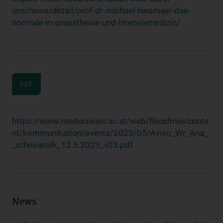
uns/news/detail/prof-dr-michael-hiesmayr-das-
normale-in-anaesthesie-und-intensivmedizin/
PDF
https://www.meduniwien.ac.at/web/fileadmin/conte
nt/kommunikation/events/2023/05/Aviso_Wr_Ana_
_sthesietalk_12.5.2023_v03.pdf
News