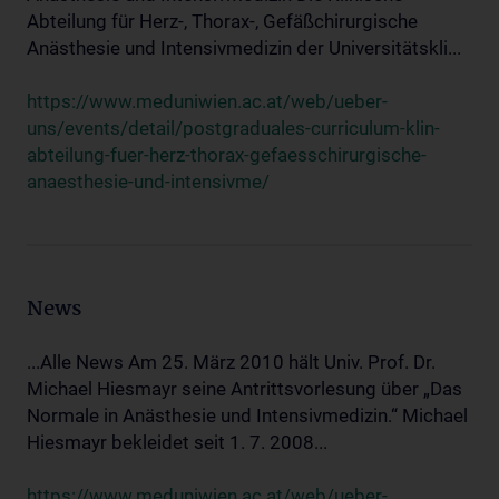
Abteilung für Herz-, Thorax-, Gefäßchirurgische
Anästhesie und Intensivmedizin der Universitätskli...
https://www.meduniwien.ac.at/web/ueber-
uns/events/detail/postgraduales-curriculum-klin-
abteilung-fuer-herz-thorax-gefaesschirurgische-
anaesthesie-und-intensivme/
News
...Alle News Am 25. März 2010 hält Univ. Prof. Dr.
Michael Hiesmayr seine Antrittsvorlesung über „Das
Normale in Anästhesie und Intensivmedizin.“ Michael
Hiesmayr bekleidet seit 1. 7. 2008...
https://www.meduniwien.ac.at/web/ueber-