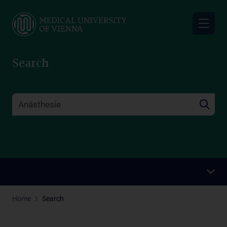
Skip
to
main
content
Search
Home
Search