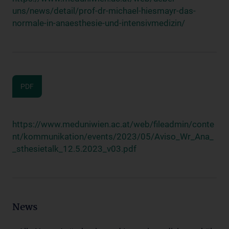
uns/news/detail/prof-dr-michael-hiesmayr-das-
normale-in-anaesthesie-und-intensivmedizin/
PDF
https://www.meduniwien.ac.at/web/fileadmin/conte
nt/kommunikation/events/2023/05/Aviso_Wr_Ana_
_sthesietalk_12.5.2023_v03.pdf
News