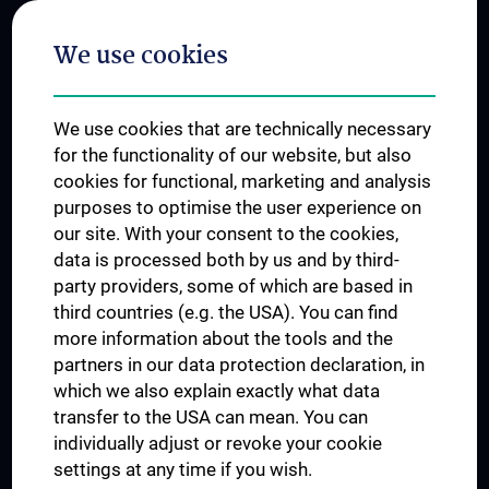
Postgraduate Trainings
We use cookies
Dual Career
Trusted Reseach - Research Security - Foreign Interference
We use cookies that are technically necessary
UNESCO Chair on Bioethics
for the functionality of our website, but also
MUVI
cookies for functional, marketing and analysis
purposes to optimise the user experience on
our site. With your consent to the cookies,
Connect with us
data is processed both by us and by third-
party providers, some of which are based in
third countries (e.g. the USA). You can find
more information about the tools and the
partners in our data protection declaration, in
which we also explain exactly what data
PRESSE
transfer to the USA can mean. You can
JOBS
individually adjust or revoke your cookie
MEDUNI SHOP
settings at any time if you wish.