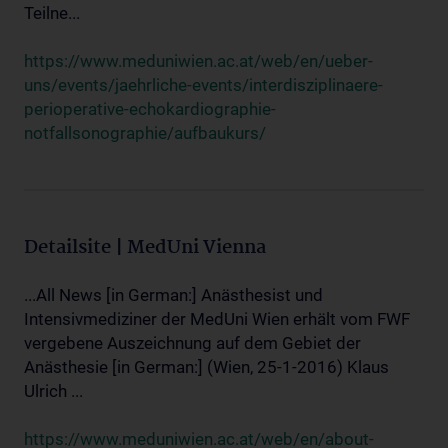
Teilne...
https://www.meduniwien.ac.at/web/en/ueber-
uns/events/jaehrliche-events/interdisziplinaere-
perioperative-echokardiographie-
notfallsonographie/aufbaukurs/
Detailsite | MedUni Vienna
...All News [in German:] Anästhesist und
Intensivmediziner der MedUni Wien erhält vom FWF
vergebene Auszeichnung auf dem Gebiet der
Anästhesie [in German:] (Wien, 25-1-2016) Klaus
Ulrich ...
https://www.meduniwien.ac.at/web/en/about-