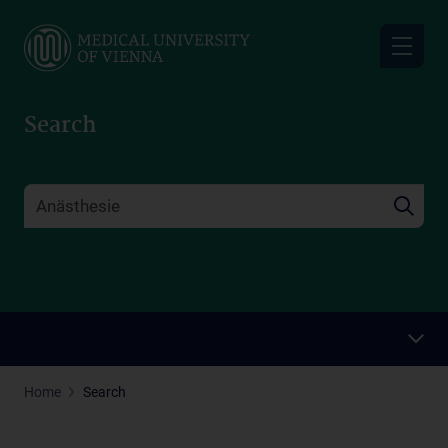
Skip
to
main
content
Search
Home
Search