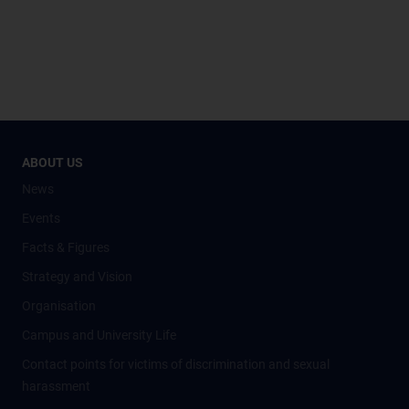
ABOUT US
News
Events
Facts & Figures
Strategy and Vision
Organisation
Campus and University Life
Contact points for victims of discrimination and sexual
harassment