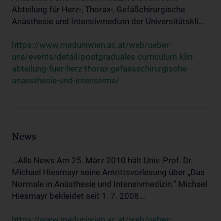
Abteilung für Herz-, Thorax-, Gefäßchirurgische
Anästhesie und Intensivmedizin der Universitätskli...
https://www.meduniwien.ac.at/web/ueber-
uns/events/detail/postgraduales-curriculum-klin-
abteilung-fuer-herz-thorax-gefaesschirurgische-
anaesthesie-und-intensivme/
News
...Alle News Am 25. März 2010 hält Univ. Prof. Dr.
Michael Hiesmayr seine Antrittsvorlesung über „Das
Normale in Anästhesie und Intensivmedizin.“ Michael
Hiesmayr bekleidet seit 1. 7. 2008...
https://www.meduniwien.ac.at/web/ueber-