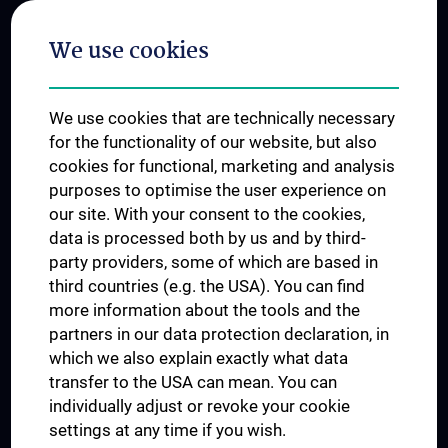
Postgraduate Trainings
We use cookies
Dual Career
Trusted Reseach - Research Security - Foreign Interference
We use cookies that are technically necessary
UNESCO Chair on Bioethics
for the functionality of our website, but also
MUVI
cookies for functional, marketing and analysis
purposes to optimise the user experience on
our site. With your consent to the cookies,
Connect with us
data is processed both by us and by third-
party providers, some of which are based in
third countries (e.g. the USA). You can find
more information about the tools and the
partners in our data protection declaration, in
which we also explain exactly what data
PRESSE
transfer to the USA can mean. You can
JOBS
individually adjust or revoke your cookie
MEDUNI SHOP
settings at any time if you wish.