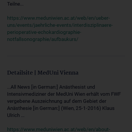
Teilne...
https://www.meduniwien.ac.at/web/en/ueber-
uns/events/jaehrliche-events/interdisziplinaere-
perioperative-echokardiographie-
notfallsonographie/aufbaukurs/
Detailsite | MedUni Vienna
...All News [in German:] Anästhesist und
Intensivmediziner der MedUni Wien erhält vom FWF
vergebene Auszeichnung auf dem Gebiet der
Anästhesie [in German:] (Wien, 25-1-2016) Klaus
Ulrich ...
https://www.meduniwien.ac.at/web/en/about-