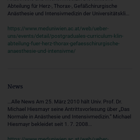
Abteilung für Herz-, Thorax-, Gefäßchirurgische
Anästhesie und Intensivmedizin der Universitätskli...
https://www.meduniwien.ac.at/web/ueber-
uns/events/detail/postgraduales-curriculum-klin-
abteilung-fuer-herz-thorax-gefaesschirurgische-
anaesthesie-und-intensivme/
News
...Alle News Am 25. März 2010 hält Univ. Prof. Dr.
Michael Hiesmayr seine Antrittsvorlesung über „Das
Normale in Anästhesie und Intensivmedizin.“ Michael
Hiesmayr bekleidet seit 1. 7. 2008...
https://www.meduniwien.ac.at/web/ueber-