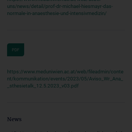
uns/news/detail/prof-dr-michael-hiesmayr-das-
normale-in-anaesthesie-und-intensivmedizin/
PDF
https://www.meduniwien.ac.at/web/fileadmin/conte
nt/kommunikation/events/2023/05/Aviso_Wr_Ana_
_sthesietalk_12.5.2023_v03.pdf
News