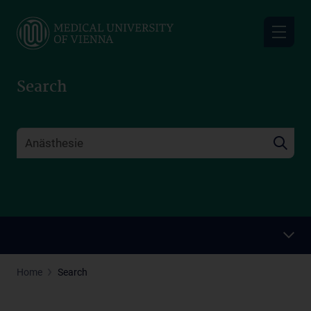
Skip
to
main
content
Search
Home
Search