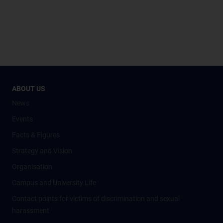
ABOUT US
News
Events
Facts & Figures
Strategy and Vision
Organisation
Campus and University Life
Contact points for victims of discrimination and sexual
harassment