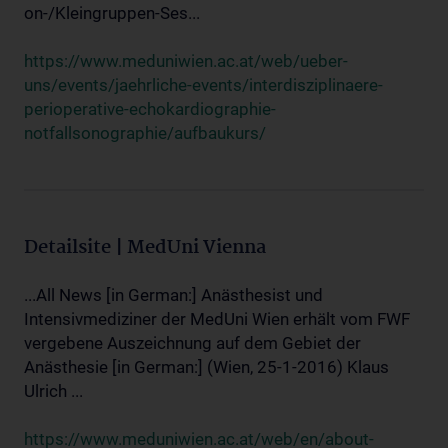
on-/Kleingruppen-Ses...
https://www.meduniwien.ac.at/web/ueber-
uns/events/jaehrliche-events/interdisziplinaere-
perioperative-echokardiographie-
notfallsonographie/aufbaukurs/
Detailsite | MedUni Vienna
...All News [in German:] Anästhesist und
Intensivmediziner der MedUni Wien erhält vom FWF
vergebene Auszeichnung auf dem Gebiet der
Anästhesie [in German:] (Wien, 25-1-2016) Klaus
Ulrich ...
https://www.meduniwien.ac.at/web/en/about-