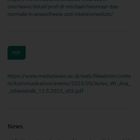
uns/news/detail/prof-dr-michael-hiesmayr-das-
normale-in-anaesthesie-und-intensivmedizin/
PDF
https://www.meduniwien.ac.at/web/fileadmin/conte
nt/kommunikation/events/2023/05/Aviso_Wr_Ana_
_sthesietalk_12.5.2023_v03.pdf
News