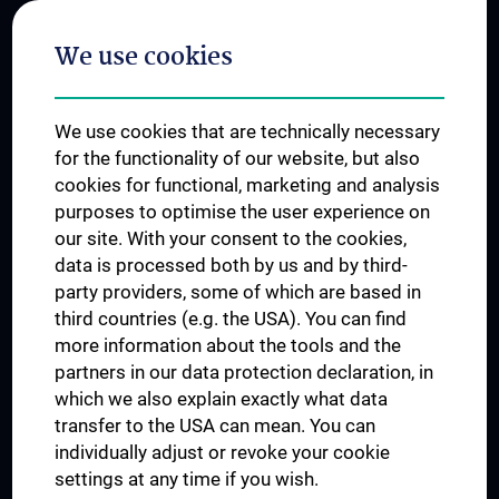
Postgraduate Trainings
We use cookies
Dual Career
Trusted Reseach - Research Security - Foreign Interference
We use cookies that are technically necessary
UNESCO Chair on Bioethics
for the functionality of our website, but also
MUVI
cookies for functional, marketing and analysis
purposes to optimise the user experience on
our site. With your consent to the cookies,
Connect with us
data is processed both by us and by third-
party providers, some of which are based in
third countries (e.g. the USA). You can find
more information about the tools and the
partners in our data protection declaration, in
which we also explain exactly what data
PRESSE
transfer to the USA can mean. You can
JOBS
individually adjust or revoke your cookie
MEDUNI SHOP
settings at any time if you wish.