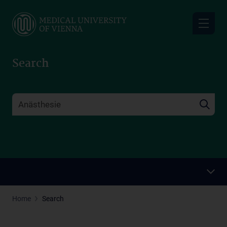
Skip
to
main
content
Search
Home
Search