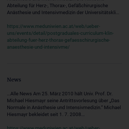
Abteilung für Herz-, Thorax-, Gefäßchirurgische
Anästhesie und Intensivmedizin der Universitätskli...
https://www.meduniwien.ac.at/web/ueber-
uns/events/detail/postgraduales-curriculum-klin-
abteilung-fuer-herz-thorax-gefaesschirurgische-
anaesthesie-und-intensivme/
News
...Alle News Am 25. März 2010 hält Univ. Prof. Dr.
Michael Hiesmayr seine Antrittsvorlesung über „Das
Normale in Anästhesie und Intensivmedizin.“ Michael
Hiesmayr bekleidet seit 1. 7. 2008...
https://www.meduniwien.ac.at/web/ueber-