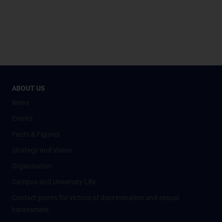
ABOUT US
News
Events
Facts & Figures
Strategy and Vision
Organisation
Campus and University Life
Contact points for victims of discrimination and sexual
harassment