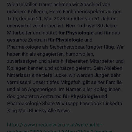
Wien In stiller Trauer nehmen wir Abschied von
unserem Kollegen, Herrn Fachoberinspektor Jürgen
Toth, der am 21. Mai 2023 im Alter von 51 Jahren
unerwartet verstorben ist. Herr Toth war 30 Jahre
Mitarbeiter am Institut
für
Physiologie
und
für
das
gesamte Zentrum
für
Physiologie
und
Pharmakologie als Sicherheitsbeauftragter tätig. Wir
haben ihn als engagierten, humorvollen,
zuverlässigen und stets hilfsbereiten Mitarbeiter und
Kollegen kennen und schätzen gelernt. Sein Ableben
hinterlässt eine tiefe Lücke, wir werden Jürgen sehr
vermissen! Unser tiefes Mitgefühl gilt seiner Familie
und allen Angehörigen. Im Namen aller Kolleg:innen
des gesamten Zentrums
für
Physiologie
und
Pharmakologie Share Whatsapp Facebook LinkedIn
Xing Mail BlueSky Alle News...
https://www.meduniwien.ac.at/web/ueber-
uns/news/2023/default-34fee72b1e-2/meduni-