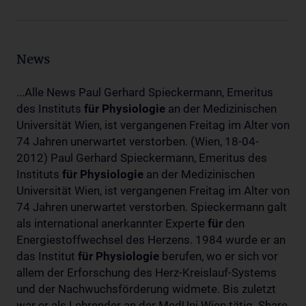
News
...Alle News Paul Gerhard Spieckermann, Emeritus
des Instituts
für
Physiologie
an der Medizinischen
Universität Wien, ist vergangenen Freitag im Alter von
74 Jahren unerwartet verstorben. (Wien, 18-04-
2012) Paul Gerhard Spieckermann, Emeritus des
Instituts
für
Physiologie
an der Medizinischen
Universität Wien, ist vergangenen Freitag im Alter von
74 Jahren unerwartet verstorben. Spieckermann galt
als international anerkannter Experte
für
den
Energiestoffwechsel des Herzens. 1984 wurde er an
das Institut
für
Physiologie
berufen, wo er sich vor
allem der Erforschung des Herz-Kreislauf-Systems
und der Nachwuchsförderung widmete. Bis zuletzt
war er als Lehrender an der MedUni Wien tätig. Share