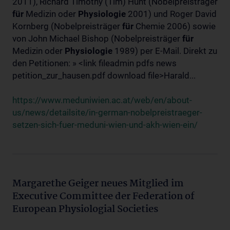
2011), Richard Timothy (Tim) Hunt (Nobelpreisträger
für
Medizin oder
Physiologie
2001) und Roger David
Kornberg (Nobelpreisträger
für
Chemie 2006) sowie
von John Michael Bishop (Nobelpreisträger
für
Medizin oder
Physiologie
1989) per E-Mail. Direkt zu
den Petitionen: » <link fileadmin pdfs news
petition_zur_hausen.pdf download file>Harald...
https://www.meduniwien.ac.at/web/en/about-
us/news/detailsite/in-german-nobelpreistraeger-
setzen-sich-fuer-meduni-wien-und-akh-wien-ein/
Margarethe Geiger neues Mitglied im
Executive Committee der Federation of
European Physiologial Societies