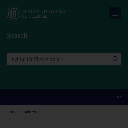
Skip
to
main
content
Search
Home
Search