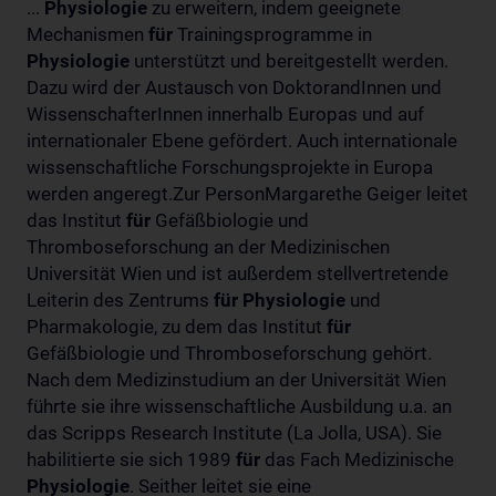
...
Physiologie
zu erweitern, indem geeignete
Mechanismen
für
Trainingsprogramme in
Physiologie
unterstützt und bereitgestellt werden.
Dazu wird der Austausch von DoktorandInnen und
WissenschafterInnen innerhalb Europas und auf
internationaler Ebene gefördert. Auch internationale
wissenschaftliche Forschungsprojekte in Europa
werden angeregt.Zur PersonMargarethe Geiger leitet
das Institut
für
Gefäßbiologie und
Thromboseforschung an der Medizinischen
Universität Wien und ist außerdem stellvertretende
Leiterin des Zentrums
für
Physiologie
und
Pharmakologie, zu dem das Institut
für
Gefäßbiologie und Thromboseforschung gehört.
Nach dem Medizinstudium an der Universität Wien
führte sie ihre wissenschaftliche Ausbildung u.a. an
das Scripps Research Institute (La Jolla, USA). Sie
habilitierte sie sich 1989
für
das Fach Medizinische
Physiologie
. Seither leitet sie eine