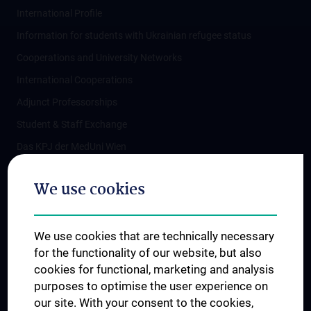
International Profile
Information for students with Ukrainian refugee status
Cooperations and University Networks
International Cooperations
Adjunct Professorships
Student & Staff Exchange
Das KPJ der MedUni Wien
Postgraduate Trainings
We use cookies
Dual Career
Trusted Reseach - Research Security - Foreign Interference
We use cookies that are technically necessary
UNESCO Chair on Bioethics
for the functionality of our website, but also
MUVI
cookies for functional, marketing and analysis
purposes to optimise the user experience on
our site. With your consent to the cookies,