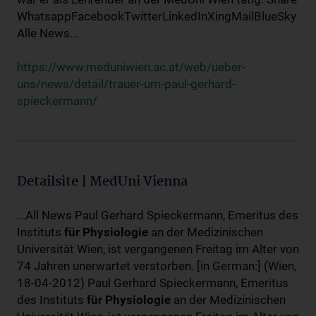
WhatsappFacebookTwitterLinkedInXingMailBlueSky
Alle News...
https://www.meduniwien.ac.at/web/ueber-
uns/news/detail/trauer-um-paul-gerhard-
spieckermann/
Detailsite | MedUni Vienna
...All News Paul Gerhard Spieckermann, Emeritus des
Instituts
für
Physiologie
an der Medizinischen
Universität Wien, ist vergangenen Freitag im Alter von
74 Jahren unerwartet verstorben. [in German:] (Wien,
18-04-2012) Paul Gerhard Spieckermann, Emeritus
des Instituts
für
Physiologie
an der Medizinischen