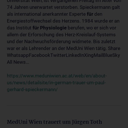
Universität Wien, ist vergangenen Freitag im Alter von
74 Jahren unerwartet verstorben. Spieckermann galt
als international anerkannter Experte
für
den
Energiestoffwechsel des Herzens. 1984 wurde er an
das Institut
für
Physiologie
berufen, wo er sich vor
allem der Erforschung des Herz-Kreislauf-Systems
und der Nachwuchsförderung widmete. Bis zuletzt
war er als Lehrender an der MedUni Wien tätig. Share
WhatsappFacebookTwitterLinkedInXingMailBlueSky
All News...
https://www.meduniwien.ac.at/web/en/about-
us/news/detailsite/in-german-trauer-um-paul-
gerhard-spieckermann/
MedUni Wien trauert um Jürgen Toth