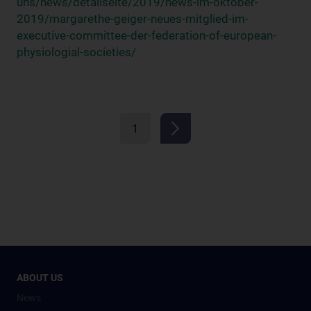
uns/news/detailseite/2019/news-im-oktober-
2019/margarethe-geiger-neues-mitglied-im-
executive-committee-der-federation-of-european-
physiologial-societies/
1
ABOUT US
News