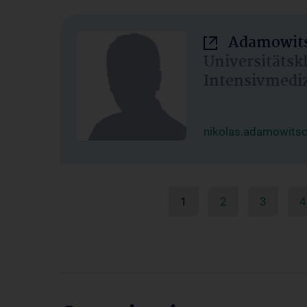
Adamowits
Universitätsk
Intensivmedi
nikolas.adamowits
1
2
3
4