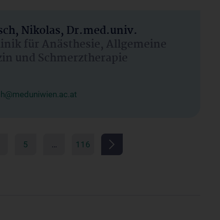
ch, Nikolas, Dr.med.univ.
linik für Anästhesie, Allgemeine
zin und Schmerztherapie
ch@meduniwien.ac.at
5
…
116