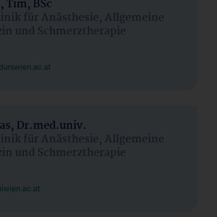
, Tim, BSc
linik für Anästhesie, Allgemeine
zin und Schmerztherapie
uniwien.ac.at
as, Dr.med.univ.
linik für Anästhesie, Allgemeine
zin und Schmerztherapie
wien.ac.at