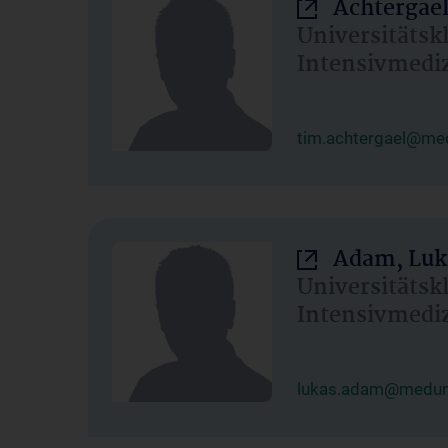
Achtergael
Universitätsk
Intensivmedi
tim.achtergael@med
Adam, Luk
Universitätsk
Intensivmedi
lukas.adam@meduni