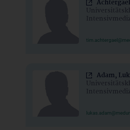
Achtergael
Universitätsk
Intensivmedi
tim.achtergael@med
Adam, Luk
Universitätsk
Intensivmedi
lukas.adam@meduni