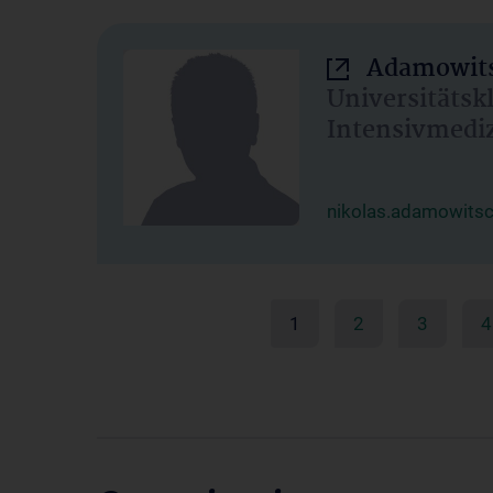
Adamowits
Universitätsk
Intensivmedi
nikolas.adamowits
1
2
3
4