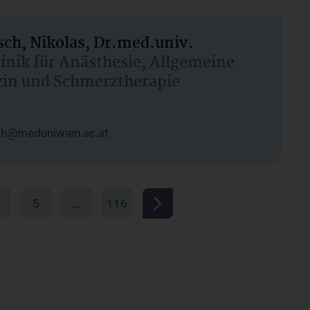
ch, Nikolas, Dr.med.univ.
linik für Anästhesie, Allgemeine
zin und Schmerztherapie
ch@meduniwien.ac.at
5
…
116