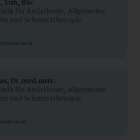
, Tim, BSc
linik für Anästhesie, Allgemeine
zin und Schmerztherapie
uniwien.ac.at
as, Dr.med.univ.
linik für Anästhesie, Allgemeine
zin und Schmerztherapie
wien.ac.at