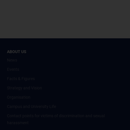
ABOUT US
News
Events
Facts & Figures
Strategy and Vision
Organisation
Campus and University Life
Contact points for victims of discrimination and sexual
harassment