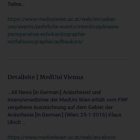
Teilne...
https://www.meduniwien.ac.at/web/en/ueber-
uns/events/jaehrliche-events/interdisziplinaere-
perioperative-echokardiographie-
notfallsonographie/aufbaukurs/
Detailsite | MedUni Vienna
...All News [in German:] Anästhesist und
Intensivmediziner der MedUni Wien erhält vom FWF
vergebene Auszeichnung auf dem Gebiet der
Anästhesie [in German:] (Wien, 25-1-2016) Klaus
Ulrich ...
https://www.meduniwien.ac.at/web/en/about-