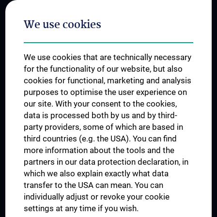
Postgraduate Trainings
We use cookies
Dual Career
Trusted Reseach - Research Security - Foreign Interference
We use cookies that are technically necessary
UNESCO Chair on Bioethics
for the functionality of our website, but also
MUVI
cookies for functional, marketing and analysis
purposes to optimise the user experience on
our site. With your consent to the cookies,
Connect with us
data is processed both by us and by third-
party providers, some of which are based in
third countries (e.g. the USA). You can find
more information about the tools and the
partners in our data protection declaration, in
which we also explain exactly what data
PRESSE
transfer to the USA can mean. You can
JOBS
individually adjust or revoke your cookie
MEDUNI SHOP
settings at any time if you wish.