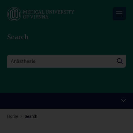
Skip
to
main
content
Search
Home
Search