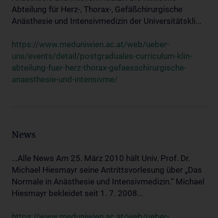
Abteilung für Herz-, Thorax-, Gefäßchirurgische
Anästhesie und Intensivmedizin der Universitätskli...
https://www.meduniwien.ac.at/web/ueber-
uns/events/detail/postgraduales-curriculum-klin-
abteilung-fuer-herz-thorax-gefaesschirurgische-
anaesthesie-und-intensivme/
News
...Alle News Am 25. März 2010 hält Univ. Prof. Dr.
Michael Hiesmayr seine Antrittsvorlesung über „Das
Normale in Anästhesie und Intensivmedizin.“ Michael
Hiesmayr bekleidet seit 1. 7. 2008...
https://www.meduniwien.ac.at/web/ueber-