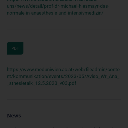
uns/news/detail/prof-dr-michael-hiesmayr-das-
normale-in-anaesthesie-und-intensivmedizin/
PDF
https://www.meduniwien.ac.at/web/fileadmin/conte
nt/kommunikation/events/2023/05/Aviso_Wr_Ana_
_sthesietalk_12.5.2023_v03.pdf
News